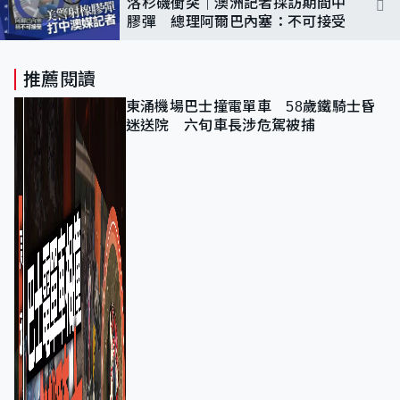
洛杉磯衝突｜澳洲記者採訪期間中
膠彈 總理阿爾巴內塞：不可接受
推薦閱讀
東涌機場巴士撞電單車 58歲鐵騎士昏
迷送院 六旬車長涉危駕被捕