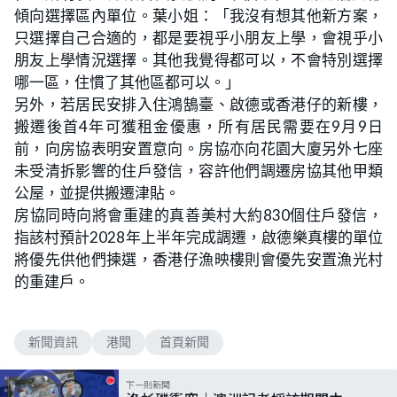
傾向選擇區內單位。葉小姐：「我沒有想其他新方案，
只選擇自己合適的，都是要視乎小朋友上學，會視乎小
朋友上學情況選擇。其他我覺得都可以，不會特別選擇
哪一區，住慣了其他區都可以。」
另外，若居民安排入住鴻鵠臺、啟德或香港仔的新樓，
搬遷後首4年可獲租金優惠，所有居民需要在9月9日
前，向房協表明安置意向。房協亦向花園大廈另外七座
未受清拆影響的住戶發信，容許他們調遷房協其他甲類
公屋，並提供搬遷津貼。
房協同時向將會重建的真善美村大約830個住戶發信，
指該村預計2028年上半年完成調遷，啟德樂真樓的單位
將優先供他們揀選，香港仔漁映樓則會優先安置漁光村
的重建戶。
新聞資訊
港聞
首頁新聞
下一則新聞