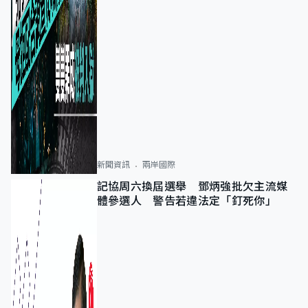
新聞資訊
兩岸國際
記協周六換屆選舉 鄧炳強批欠主流媒
體參選人 警告若違法定「釘死你」