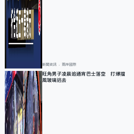
新聞資訊
兩岸國際
旺角男子凌晨追通宵巴士落空 打爆擋
風玻璃逃去