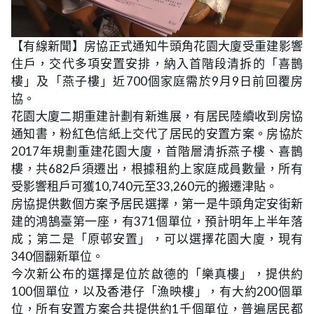
L
U
o
n
【有線新聞】房協正式通知牛頭角花園大廈受重建影響
a
m
d
u
住戶，交代多項安置安排，納入首階段清拆的「喜鵲
e
t
d
e
:
樓」及「燕子樓」近700個家庭需於9月9日前回覆房
2
0
協。
.
8
花園大廈二期重建計劃有新進展，有居民陸續收到房協
3
%
通知書，粉紅色信紙上交代了居民的安置方案。房協於
2017年規劃重建花園大廈，首階層清拆燕子樓、喜鵲
樓，共682戶須遷出，根據租約上家庭成員數量，所有
受影響租戶可獲10,740元至33,260元的搬遷津貼。
房協提供數個方案予居民選擇，第一是牛頭角定安街新
建的鴻鵠臺第一座，有371個單位，預計明年上半年落
成；第二是「原邨安置」，可以選擇花園大廈，現有
340個翻新單位。
今次新公布的選擇是位於啟德的「樂真樓」，提供約
100個單位，以及香港仔「漁映樓」，有大約200個單
位，所有安置方案合共提供約1千個單位，普遍居民都