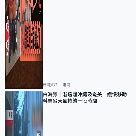
新聞資訊
港聞
白海豚｜漸遠離沖繩及奄美 緩慢移動
料惡劣天氣持續一段時間