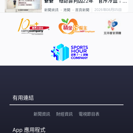
纍纍 母認罪判囚22年 官斥冷血：同
類案最惡劣
2026年08月05日
新聞資訊
港聞
首頁新聞
有用連結
新聞資訊
財經資訊
電視節目表
App
應用程式