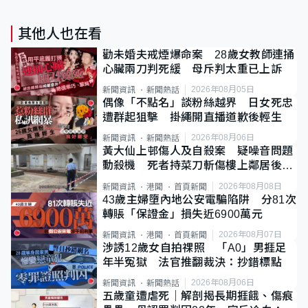
其他人也在看
勸未婚夫戒煙爆命案 28歲女教師連捅
心臟兩刀判死緩 母斥判太重已上訴
2026年08月05日
新聞資訊
新聞熱話
偶像「不點名」談粉絲越界 日女死忠
遭群起狙擊 掛繩開直播道歉後輕生
2026年08月06日
新聞資訊
新聞熱話
黃大仙上邨傷人及自殺案 疑噪音問題
動殺機 死者持菜刀斬傷樓上鄰居後墮
斃
2026年08月08日
新聞資訊
港聞
首頁新聞
43歲主婦墮內地公安電騙陷阱 分81次
轉賬「保證金」損失近6900萬元
2026年08月07日
新聞資訊
港聞
首頁新聞
涉誘12歲女自拍祼照 「A0」男捱足
年半冤獄 法官推翻裁決：抄錯標點
2026年08月06日
新聞資訊
新聞熱話
五歲童遭虐死｜解剖揭長期捱餓、傷痕