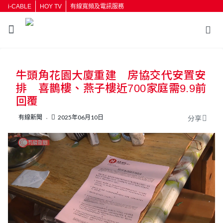
i-CABLE
HOY TV
有線寬頻及電訊服務
返回
牛頭角花園大廈重建 房協交代安置安
按輸入鍵開始搜尋
排 喜鵲樓、燕子樓近700家庭需9.9前
回覆
有線新聞
2025年06月10日
分享