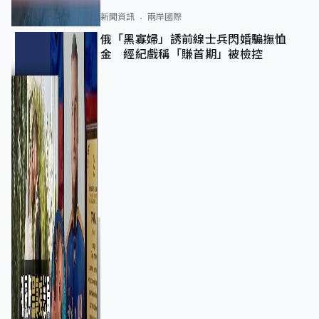
新聞資訊
兩岸國際
俄「黑寡婦」誘前線士兵閃婚騙撫恤
金 經紀戲稱「賺首期」被檢控