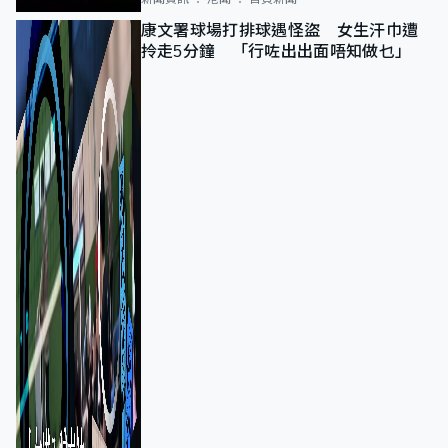
康文署球場打排球遇怪盜 女生汗巾遭
拎走5分鐘 「行咗出出面唔知做乜」