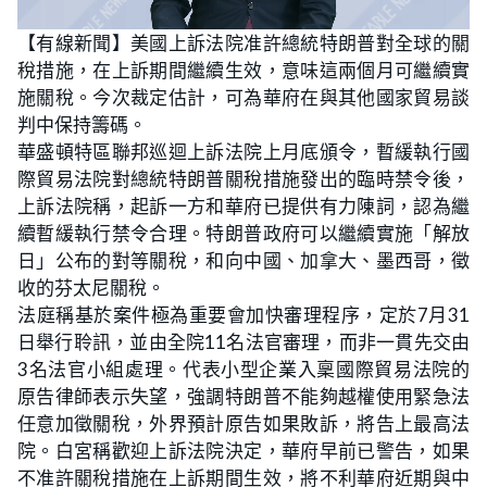
L
U
o
n
【有線新聞】美國上訴法院准許總統特朗普對全球的關
a
m
d
u
稅措施，在上訴期間繼續生效，意味這兩個月可繼續實
e
t
d
e
:
施關稅。今次裁定估計，可為華府在與其他國家貿易談
2
3
判中保持籌碼。
.
0
華盛頓特區聯邦巡迴上訴法院上月底頒令，暫緩執行國
8
%
際貿易法院對總統特朗普關稅措施發出的臨時禁令後，
上訴法院稱，起訴一方和華府已提供有力陳詞，認為繼
續暫緩執行禁令合理。特朗普政府可以繼續實施「解放
日」公布的對等關稅，和向中國、加拿大、墨西哥，徵
收的芬太尼關稅。
法庭稱基於案件極為重要會加快審理程序，定於7月31
日舉行聆訊，並由全院11名法官審理，而非一貫先交由
3名法官小組處理。代表小型企業入稟國際貿易法院的
原告律師表示失望，強調特朗普不能夠越權使用緊急法
任意加徵關稅，外界預計原告如果敗訴，將告上最高法
院。白宮稱歡迎上訴法院決定，華府早前已警告，如果
不准許關稅措施在上訴期間生效，將不利華府近期與中