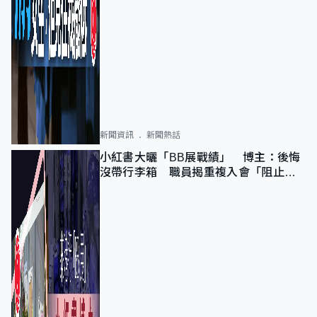
新聞資訊
新聞熱話
小紅書大曬「BB展戰績」 博主：後悔
沒帶行李箱 職員揭重複入會「阻止唔
到」