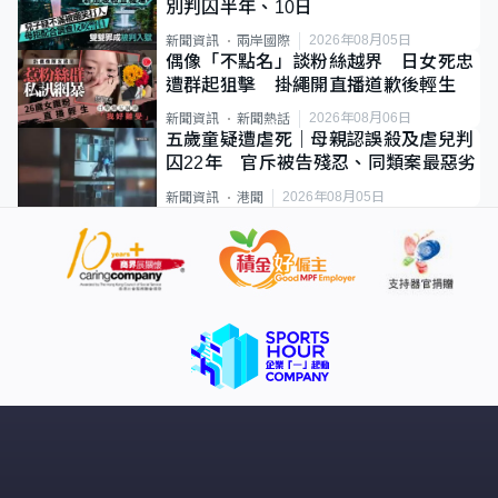
別判囚半年、10日
2026年08月05日
新聞資訊
兩岸國際
偶像「不點名」談粉絲越界 日女死忠
遭群起狙擊 掛繩開直播道歉後輕生
2026年08月06日
新聞資訊
新聞熱話
五歲童疑遭虐死｜母親認誤殺及虐兒判
囚22年 官斥被告殘忍、同類案最惡劣
2026年08月05日
新聞資訊
港聞