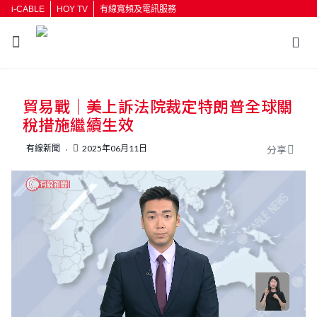
i-CABLE
HOY TV
有線寬頻及電訊服務
返回
貿易戰｜美上訴法院裁定特朗普全球關
按輸入鍵開始搜尋
稅措施繼續生效
有線新聞
2025年06月11日
分享