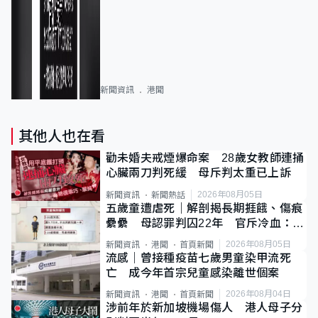
新聞資訊
港聞
其他人也在看
勸未婚夫戒煙爆命案 28歲女教師連捅
心臟兩刀判死緩 母斥判太重已上訴
2026年08月05日
新聞資訊
新聞熱話
五歲童遭虐死｜解剖揭長期捱餓、傷痕
纍纍 母認罪判囚22年 官斥冷血：同
類案最惡劣
2026年08月05日
新聞資訊
港聞
首頁新聞
流感｜曾接種疫苗七歲男童染甲流死
亡 成今年首宗兒童感染離世個案
2026年08月04日
新聞資訊
港聞
首頁新聞
涉前年於新加坡機場傷人 港人母子分