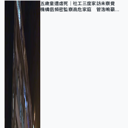
五歲童遭虐死｜社工三度家訪未察覺
機構倡頻密監察高危家庭 管浩鳴籲加
強跨部門協作