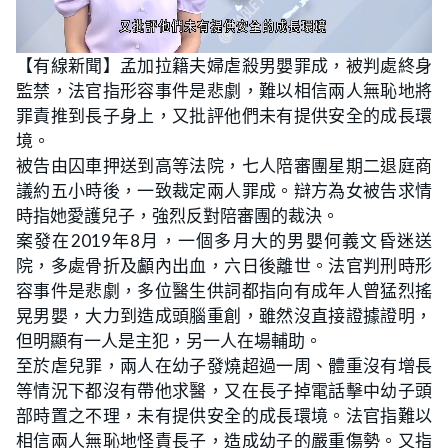
L
U
o
n
【有線新聞】孟加拉籍夫婦虐殺男嬰罪成，被判處終身
a
m
d
u
監禁，法官指形容事件是悲劇，難以相信兩人無恥地將
e
t
d
e
:
罪責推到長子身上，又批評他們未有提供安全的成長環
2
7
境。
.
0
被告由囚車押送到高等法院，七人陪審團星期二退庭商
3
%
議約五小時後，一致裁定兩人罪成。辯方為女被告求情
時指她愛護兒子，強烈反對陪審團的裁決。
案發在2019年8月，一個多月大的男嬰何義文昏迷送
院，多處骨折及顱內出血，六日後離世。法官判刑時形
容事件是悲劇，多位醫生供詞都指向有成年人曾猛烈搖
晃男嬰，大力到造成頭腦重創，雖然沒直接證據證明，
但明顯有一人是主犯，另一人在場輔助。
至於虐兒罪，兩人在幼子發燒超過一周、體重沒有增長
等情況下都沒有帶他求醫，又在長子掉電話擊中幼子頭
部時置之不理，未有提供安全的成長環境。法官指難以
相信兩人無恥地怪責長子，造成幼子的嚴重傷勢。又指