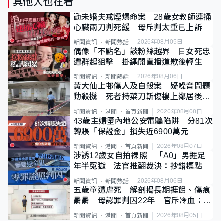
其他人也在看
勸未婚夫戒煙爆命案 28歲女教師連捅
心臟兩刀判死緩 母斥判太重已上訴
2026年08月05日
新聞資訊
新聞熱話
偶像「不點名」談粉絲越界 日女死忠
遭群起狙擊 掛繩開直播道歉後輕生
2026年08月06日
新聞資訊
新聞熱話
黃大仙上邨傷人及自殺案 疑噪音問題
動殺機 死者持菜刀斬傷樓上鄰居後墮
斃
2026年08月08日
新聞資訊
港聞
首頁新聞
43歲主婦墮內地公安電騙陷阱 分81次
轉賬「保證金」損失近6900萬元
2026年08月07日
新聞資訊
港聞
首頁新聞
涉誘12歲女自拍祼照 「A0」男捱足
年半冤獄 法官推翻裁決：抄錯標點
2026年08月06日
新聞資訊
新聞熱話
五歲童遭虐死｜解剖揭長期捱餓、傷痕
纍纍 母認罪判囚22年 官斥冷血：同
類案最惡劣
2026年08月05日
新聞資訊
港聞
首頁新聞