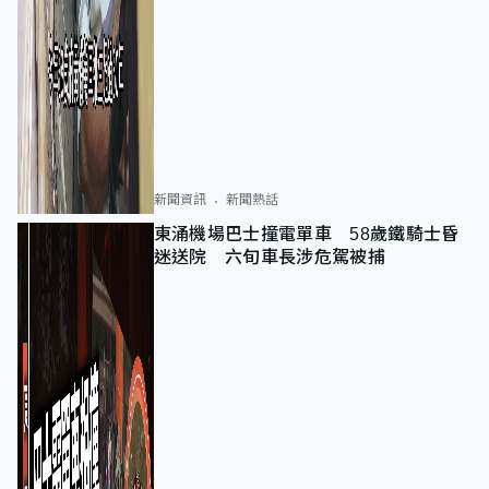
新聞資訊
新聞熱話
東涌機場巴士撞電單車 58歲鐵騎士昏
迷送院 六旬車長涉危駕被捕