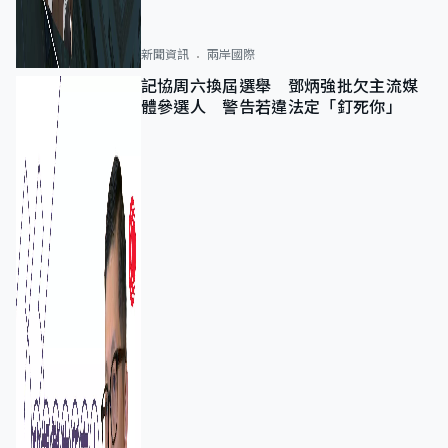
新聞資訊
兩岸國際
記協周六換屆選舉 鄧炳強批欠主流媒
體參選人 警告若違法定「釘死你」