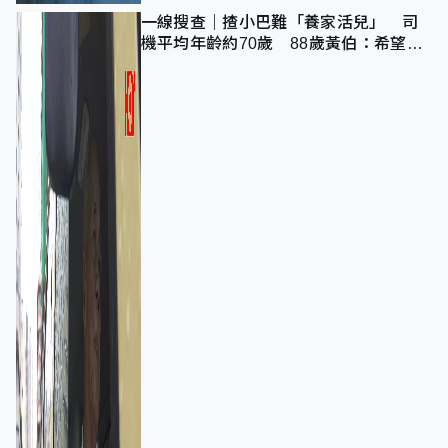
一線搜查｜揸小巴難「養家活兒」 司
機平均年齡約70歲 88歲黃伯：希望一
直揸落去