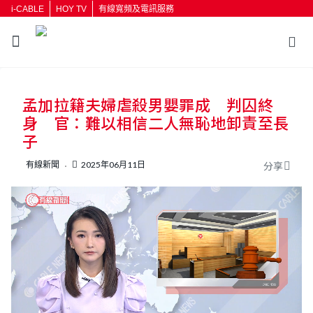
i-CABLE
HOY TV
有線寬頻及電訊服務
返回
孟加拉籍夫婦虐殺男嬰罪成 判囚終
按輸入鍵開始搜尋
身 官：難以相信二人無恥地卸責至長
子
有線新聞
2025年06月11日
分享