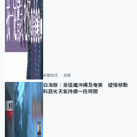
新聞資訊
港聞
白海豚｜漸遠離沖繩及奄美 緩慢移動
料惡劣天氣持續一段時間