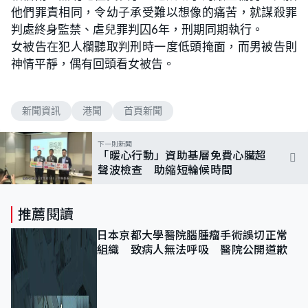
他們罪責相同，令幼子承受難以想像的痛苦，就謀殺罪
判處終身監禁、虐兒罪判囚6年，刑期同期執行。
女被告在犯人欄聽取判刑時一度低頭掩面，而男被告則
神情平靜，偶有回頭看女被告。
新聞資訊
港聞
首頁新聞
下一則新聞
「暖心行動」資助基層免費心臟超
聲波檢查 助縮短輪候時間
推薦閱讀
日本京都大學醫院腦腫瘤手術誤切正常
組織 致病人無法呼吸 醫院公開道歉