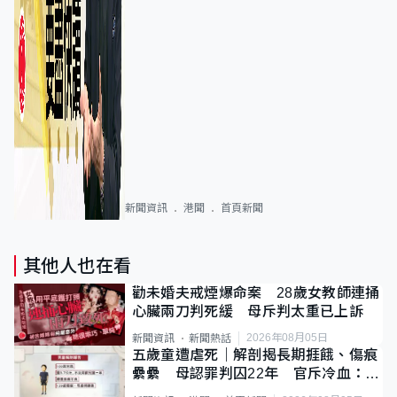
新聞資訊
港聞
首頁新聞
其他人也在看
勸未婚夫戒煙爆命案 28歲女教師連捅
心臟兩刀判死緩 母斥判太重已上訴
2026年08月05日
新聞資訊
新聞熱話
五歲童遭虐死｜解剖揭長期捱餓、傷痕
纍纍 母認罪判囚22年 官斥冷血：同
類案最惡劣