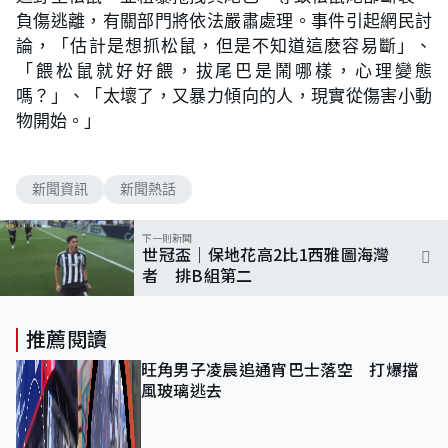
負傷逃離，有關部門將依法嚴肅處理。事件引起網民討
論，「估計是想抓松鼠，但是不知道這麽容易斷」、
「餵松鼠就好好餵，拔尾巴是鬧哪樣，心理變態
嗎？」、「太壞了，又暴力傾向的人，現實從傷害小動
物開始。」
新聞資訊
新聞熱話
下一則新聞
世冠盃｜保地花高2比1西雅圖海灣
者 排B組第二
推薦閱讀
旺角男子凌晨追通宵巴士落空 打爆擋
風玻璃逃去