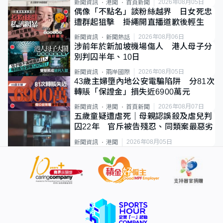
2026年08月05日
新聞資訊
港聞
首頁新聞
偶像「不點名」談粉絲越界 日女死忠
遭群起狙擊 掛繩開直播道歉後輕生
2026年08月06日
新聞資訊
新聞熱話
涉前年於新加坡機場傷人 港人母子分
別判囚半年、10日
2026年08月05日
新聞資訊
兩岸國際
43歲主婦墮內地公安電騙陷阱 分81次
轉賬「保證金」損失近6900萬元
2026年08月07日
新聞資訊
港聞
首頁新聞
五歲童疑遭虐死｜母親認誤殺及虐兒判
囚22年 官斥被告殘忍、同類案最惡劣
2026年08月05日
新聞資訊
港聞