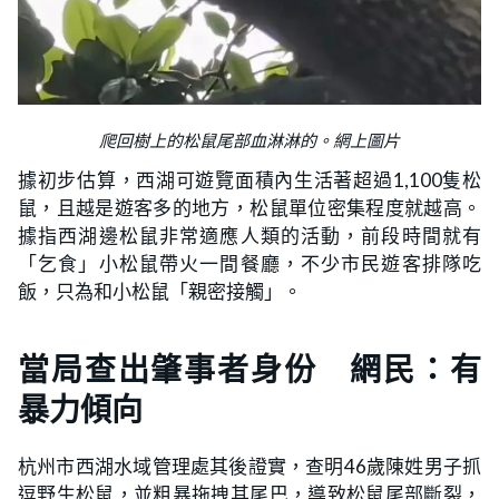
爬回樹上的松鼠尾部血淋淋的。網上圖片
據初步估算，西湖可遊覽面積內生活著超過1,100隻松
鼠，且越是遊客多的地方，松鼠單位密集程度就越高。
據指西湖邊松鼠非常適應人類的活動，前段時間就有
「乞食」小松鼠帶火一間餐廳，不少市民遊客排隊吃
飯，只為和小松鼠「親密接觸」。
當局查出肇事者身份 網民：有
暴力傾向
杭州市西湖水域管理處其後證實，查明46歲陳姓男子抓
逗野生松鼠，並粗暴拖拽其尾巴，導致松鼠尾部斷裂，