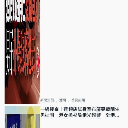
新聞資訊
港聞
首頁新聞
一線搜查｜連鎖店試身室布簾突遭陌生
男扯開 港女換衫險走光報警 全港分
店急換實體門