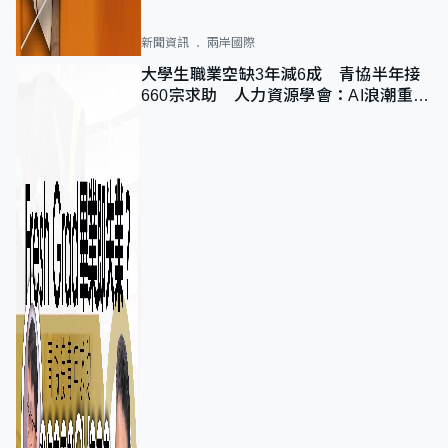
新聞資訊
兩岸國際
大學生職業空缺3年減6成 青協半年接
660宗求助 人力資源學會：AI浪潮重整
職位需求