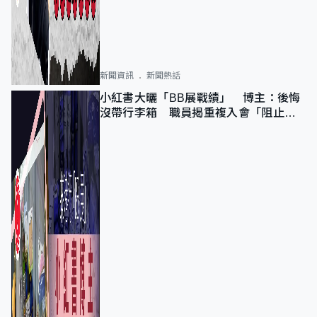
新聞資訊
新聞熱話
小紅書大曬「BB展戰績」 博主：後悔
沒帶行李箱 職員揭重複入會「阻止唔
到」