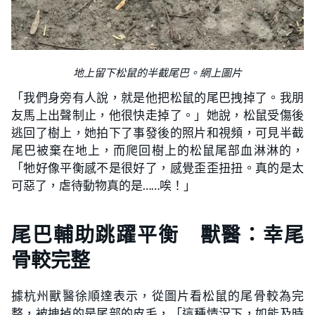
地上留下松鼠的半截尾巴。網上圖片
「我們身旁有人說，就是他把松鼠的尾巴拽掉了。我朋
友馬上出聲制止，他很快走掉了。」她說，松鼠受傷後
逃回了樹上，她拍下了事發後的照片和視頻，可見半截
尾巴被棄在地上，而爬回樹上的松鼠尾部血淋淋的，
「牠好像平衡感不是很好了，感覺歪歪扭扭。真的是太
可惡了，虐待動物真的是……唉！」
尾巴輔助跳躍平衡 獸醫：幸尾
骨較完整
據杭州獸醫徐順達表示，從圖片看松鼠的尾骨較為完
整，被拽掉的是尾部的皮毛，「這種情況下，如能及時