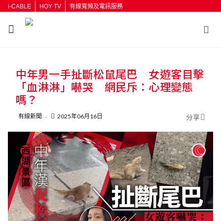
i-CABLE
HOY TV
有線寬頻及電訊服務
返回
中年男一手扯斷松鼠尾巴 女遊客目擊
按輸入鍵開始搜尋
「血淋淋」嚇哭 網民斥：心理變態
嗎？
有線新聞
2025年06月16日
分享