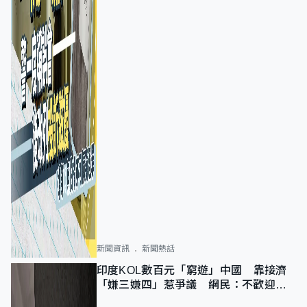
新聞資訊
新聞熱話
印度KOL數百元「窮遊」中國 靠接濟
「嫌三嫌四」惹爭議 網民：不歡迎劣
質旅客