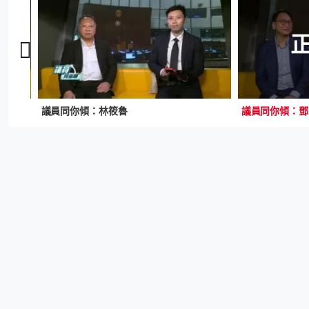
議員同你傾：林筱魯
議員同你傾：鄧