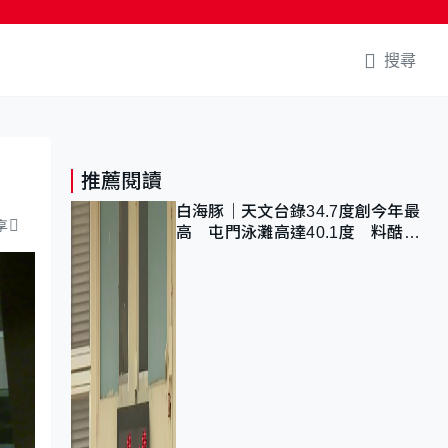
搜尋
推薦閱讀
白海豚｜天文台錄34.7度創今年最
享
高 屯門泳灘高達40.1度 料酷熱
天氣持續