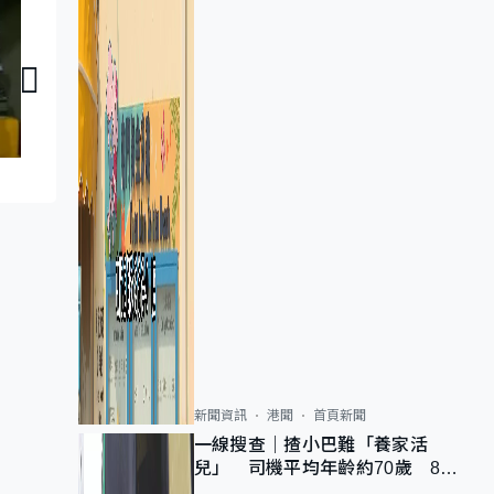
議員同你傾：朱國強
議員同你傾：田北
新聞資訊
港聞
首頁新聞
一線搜查｜揸小巴難「養家活
兒」 司機平均年齡約70歲 88
歲黃伯：希望一直揸落去