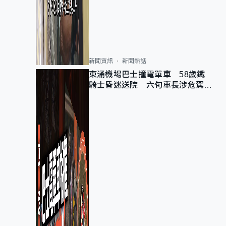
新聞資訊
新聞熱話
東涌機場巴士撞電單車 58歲鐵
騎士昏迷送院 六旬車長涉危駕被
捕