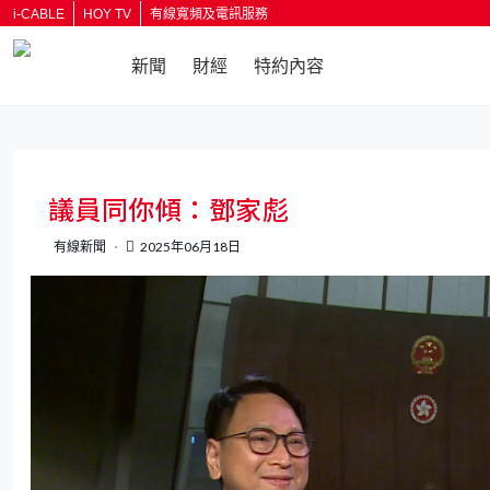
i-CABLE
HOY TV
有線寬頻及電訊服務
新聞
財經
特約內容
返回
議員同你傾：鄧家彪
有線新聞
2025年06月18日