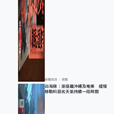
新聞資訊
港聞
白海豚｜漸遠離沖繩及奄美 緩慢
移動料惡劣天氣持續一段時間