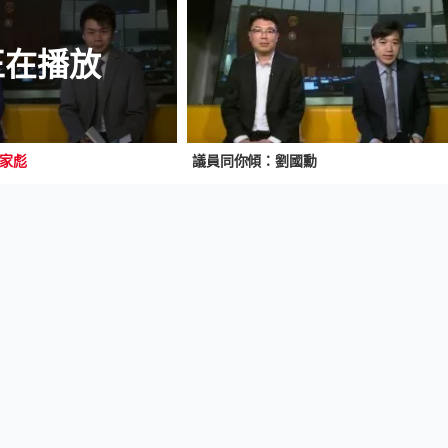
正在播放
家彪
議員同你傾：劉國勳