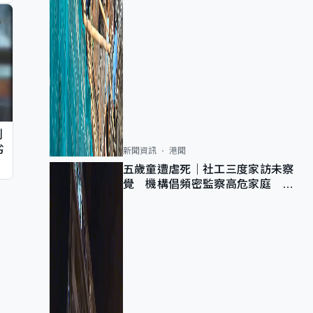
判
劣
新聞資訊
港聞
五歲童遭虐死｜社工三度家訪未察
覺 機構倡頻密監察高危家庭 管
浩鳴籲加強跨部門協作