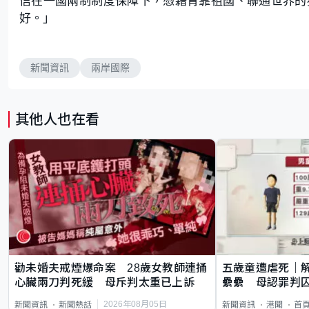
信在一國兩制制度保障下，憑藉背靠祖國、聯通世界的
好。」
新聞資訊
兩岸國際
其他人也在看
勸未婚夫戒煙爆命案 28歲女教師連捅
五歲童遭虐死｜
心臟兩刀判死緩 母斥判太重已上訴
纍纍 母認罪判囚
類案最惡劣
2026年08月05日
新聞資訊
新聞熱話
新聞資訊
港聞
首