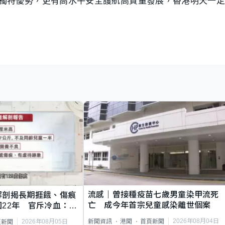
獨特優勢，更有高水平安全護航高質量發展，香港明天一定
流感｜曾接種疫苗七歲男童染甲流死
解剖揭長期捱餓、傷痕
亡 成今年首宗兒童感染離世個案
22年 官斥冷血：同
2026年08月04日
新聞資訊
港聞
首頁新聞
2026年08月05日
頁新聞