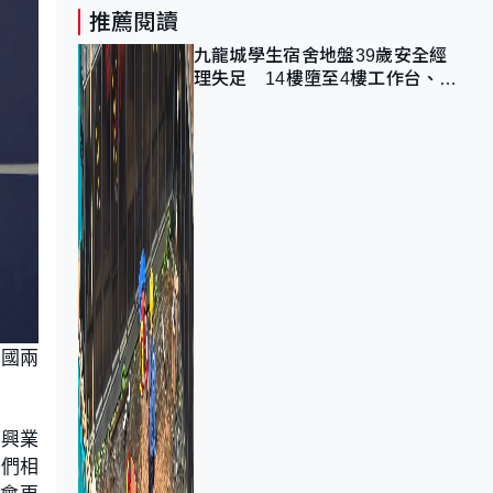
推薦閱讀
九龍城學生宿舍地盤39歲安全經
理失足 14樓墮至4樓工作台、送
院不治
一國兩
資興業
我們相