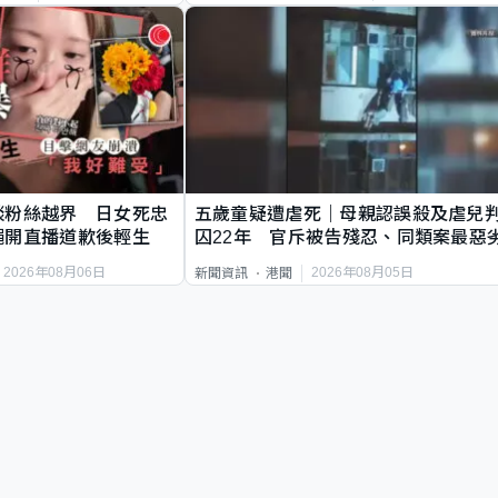
談粉絲越界 日女死忠
五歲童疑遭虐死｜母親認誤殺及虐兒
繩開直播道歉後輕生
囚22年 官斥被告殘忍、同類案最惡
2026年08月06日
2026年08月05日
新聞資訊
港聞