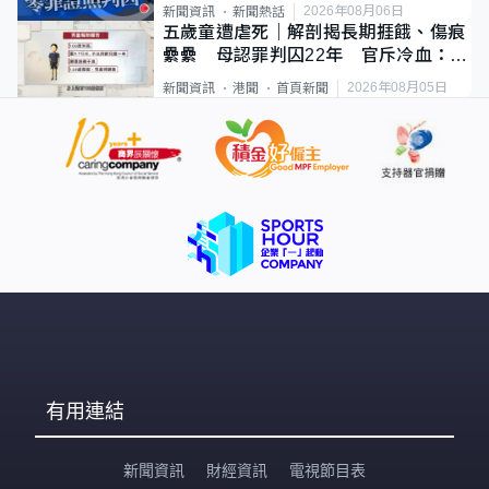
2026年08月06日
新聞資訊
新聞熱話
五歲童遭虐死｜解剖揭長期捱餓、傷痕
纍纍 母認罪判囚22年 官斥冷血：同
類案最惡劣
2026年08月05日
新聞資訊
港聞
首頁新聞
有用連結
新聞資訊
財經資訊
電視節目表