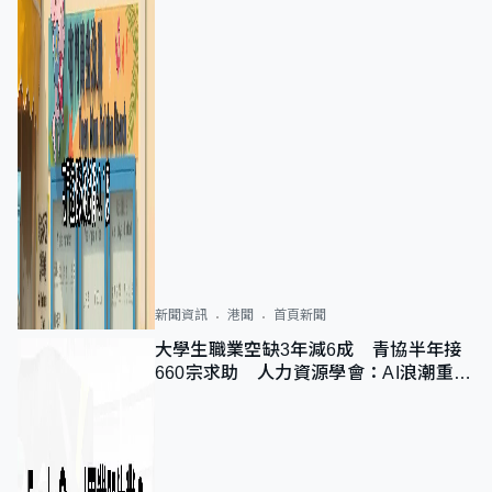
新聞資訊
港聞
首頁新聞
大學生職業空缺3年減6成 青協半年接
660宗求助 人力資源學會：AI浪潮重整
職位需求