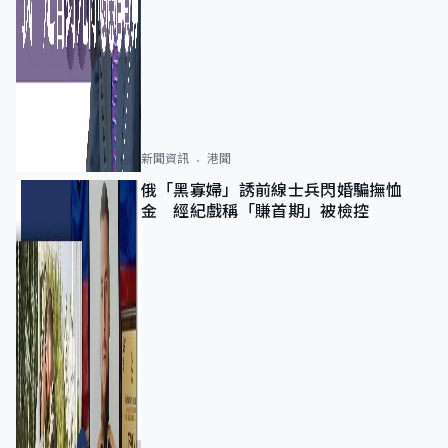
新聞資訊
港聞
俄「黑寡婦」誘前線士兵閃婚騙撫恤
金 經紀戲稱「賺首期」被檢控