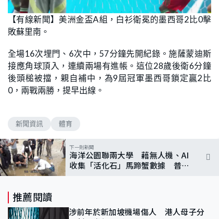
【有線新聞】美洲金盃A組，白衫衛冕的墨西哥2比0擊
敗蘇里南。
全場16次埋門、6次中，57分鐘先開紀錄。施薩蒙迪斯
接應角球頂入，連續兩場有進帳。這位28歲後衛6分鐘
後頭槌被擋，親自補中，為9屆冠軍墨西哥鎖定贏2比
0，兩戰兩勝，提早出線。
新聞資訊
體育
下一則新聞
海洋公園聯兩大學 藉無人機、AI
收集「活化石」馬蹄蟹數據 普查
速度精準度大增
推薦閱讀
涉前年於新加坡機場傷人 港人母子分