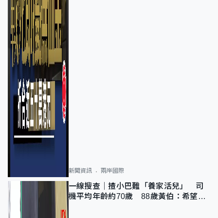
新聞資訊
兩岸國際
一線搜查｜揸小巴難「養家活兒」 司
機平均年齡約70歲 88歲黃伯：希望一
直揸落去