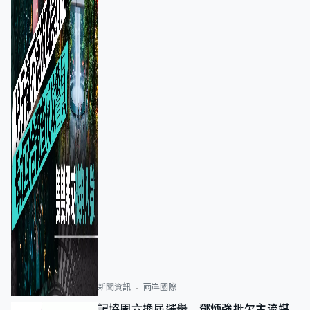
新聞資訊
兩岸國際
記協周六換屆選舉 鄧炳強批欠主流媒