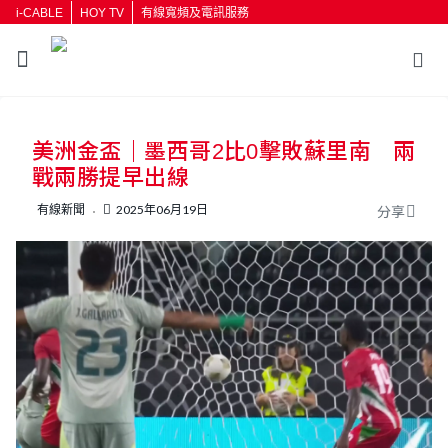
i-CABLE
HOY TV
有線寬頻及電訊服務
返回
美洲金盃｜墨西哥2比0擊敗蘇里南 兩
按輸入鍵開始搜尋
戰兩勝提早出線
有線新聞
2025年06月19日
分享