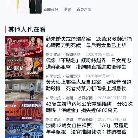
新聞資訊
港聞
首頁新聞
其他人也在看
勸未婚夫戒煙爆命案 28歲女教師連捅
心臟兩刀判死緩 母斥判太重已上訴
2026年08月05日
新聞資訊
新聞熱話
偶像「不點名」談粉絲越界 日女死忠
遭群起狙擊 掛繩開直播道歉後輕生
2026年08月06日
新聞資訊
新聞熱話
黃大仙上邨傷人及自殺案 疑噪音問題
動殺機 死者持菜刀斬傷樓上鄰居後墮
斃
2026年08月08日
新聞資訊
港聞
首頁新聞
43歲主婦墮內地公安電騙陷阱 分81次
轉賬「保證金」損失近6900萬元
2026年08月07日
新聞資訊
港聞
首頁新聞
涉誘12歲女自拍祼照 「A0」男捱足
年半冤獄 法官推翻裁決：抄錯標點