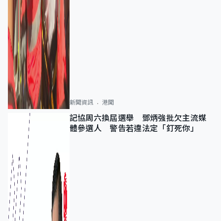
新聞資訊
港聞
記協周六換屆選舉 鄧炳強批欠主流媒
體參選人 警告若違法定「釘死你」