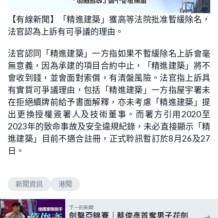
L
U
o
n
【有線新聞】「精進建築」獲高等法院批准暫緩除名，
a
m
d
u
法官認為上訴有可爭議的理由。
e
t
d
e
:
6
法官認同「精進建築」一方指如果不暫緩除名上訴會毫
1
.
無意義，因為承建的項目合約中止，「精進建築」將不
2
2
會收到錢，並會面對索償，有清盤風險。法官指上訴具
%
有實質可爭議理由，包括「精進建築」一方指屋宇署未
在拒絕續牌前給予書面解釋，亦未考慮「精進建築」提
出更換授權簽署人及技術董事。而署方引用2020至
2023年的致命事故及安全違規紀錄，未必直接顯示「精
進建築」目前不適合註冊，正式聆訊暫訂於8月26及27
日。
新聞資訊
港聞
下一則新聞
劍擊亞錦賽｜蔡俊彥首奪男子花劍