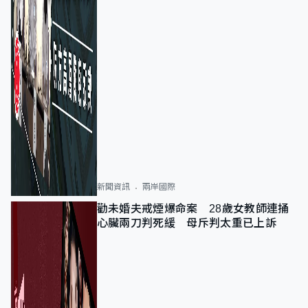
新聞資訊
兩岸國際
勸未婚夫戒煙爆命案 28歲女教師連捅
心臟兩刀判死緩 母斥判太重已上訴