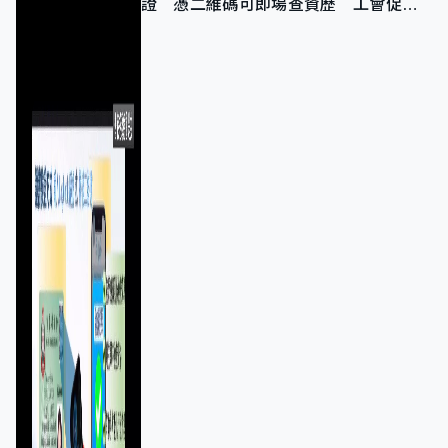
證 憑二維碼可即場查資歷 工會促加
強巡查