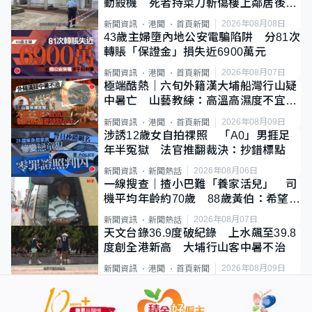
動殺機 死者持菜刀斬傷樓上鄰居後墮
斃
2026年08月08日
新聞資訊
港聞
首頁新聞
43歲主婦墮內地公安電騙陷阱 分81次
轉賬「保證金」損失近6900萬元
2026年08月07日
新聞資訊
港聞
首頁新聞
極端酷熱｜六旬外籍漢大埔船灣行山疑
中暑亡 山藝教練：高溫高濕度不宜遠
足
2026年08月09日
新聞資訊
港聞
首頁新聞
涉誘12歲女自拍祼照 「A0」男捱足
年半冤獄 法官推翻裁決：抄錯標點
2026年08月06日
新聞資訊
新聞熱話
一線搜查｜揸小巴難「養家活兒」 司
機平均年齡約70歲 88歲黃伯：希望一
直揸落去
2026年08月07日
新聞資訊
新聞熱話
天文台錄36.9度破紀錄 上水飆至39.8
度創全港新高 大埔行山客中暑不治
2026年08月09日
新聞資訊
港聞
首頁新聞