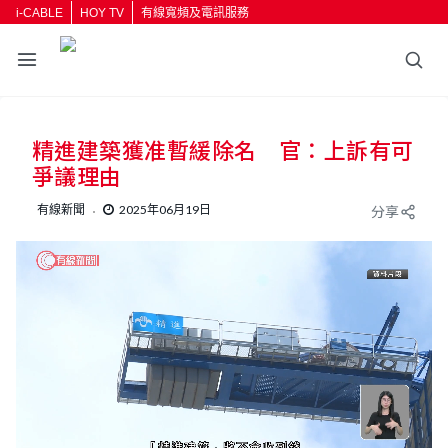
i-CABLE
HOY TV
有線寬頻及電訊服務
返回
精進建築獲准暫緩除名 官：上訴有可
按輸入鍵開始搜尋
爭議理由
有線新聞
2025年06月19日
分享