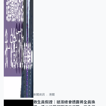
新聞資訊
港聞
救生員假證｜拯溺總會透露將全員換