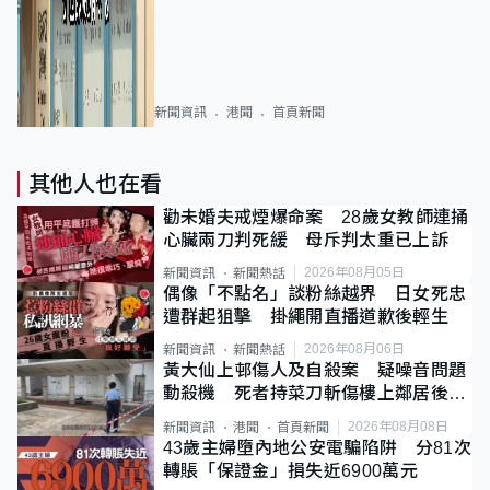
新聞資訊
港聞
首頁新聞
其他人也在看
勸未婚夫戒煙爆命案 28歲女教師連捅
心臟兩刀判死緩 母斥判太重已上訴
2026年08月05日
新聞資訊
新聞熱話
偶像「不點名」談粉絲越界 日女死忠
遭群起狙擊 掛繩開直播道歉後輕生
2026年08月06日
新聞資訊
新聞熱話
黃大仙上邨傷人及自殺案 疑噪音問題
動殺機 死者持菜刀斬傷樓上鄰居後墮
斃
2026年08月08日
新聞資訊
港聞
首頁新聞
43歲主婦墮內地公安電騙陷阱 分81次
轉賬「保證金」損失近6900萬元