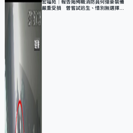
宏福苑｜報告揭殉職消防員何偉豪裝備
嚴重受損 曾嘗試逃生、惜別無選擇下
棄裝備墮樓