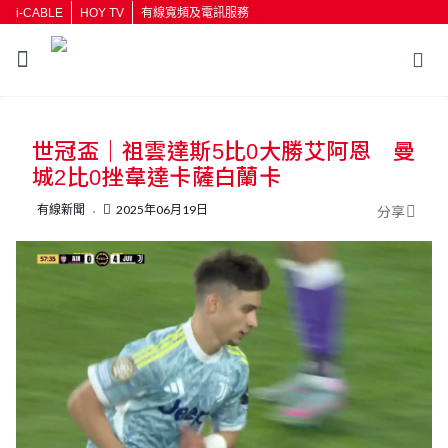
i-CABLE
HOY TV
有線寬頻及電訊服務
返回
世冠盃｜祖雲達斯5比0大勝艾阿恩 曼
按輸入鍵開始搜尋
城2比0挫韋達卡薩白蘭卡
有線新聞
2025年06月19日
分享