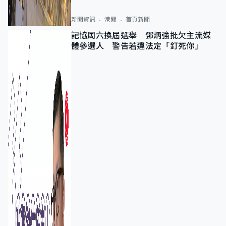
新聞資訊
港聞
首頁新聞
記協周六換屆選舉 鄧炳強批欠主流媒
體參選人 警告若違法定「釘死你」