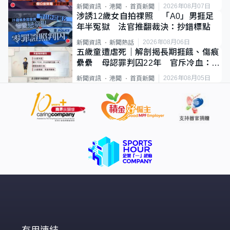
2026年08月07日
新聞資訊
港聞
首頁新聞
涉誘12歲女自拍祼照 「A0」男捱足
年半冤獄 法官推翻裁決：抄錯標點
2026年08月06日
新聞資訊
新聞熱話
五歲童遭虐死｜解剖揭長期捱餓、傷痕
纍纍 母認罪判囚22年 官斥冷血：同
類案最惡劣
2026年08月05日
新聞資訊
港聞
首頁新聞