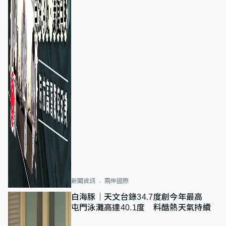
新聞資訊
兩岸國際
白海豚｜天文台錄34.7度創今年最高
屯門泳灘高達40.1度 料酷熱天氣持續