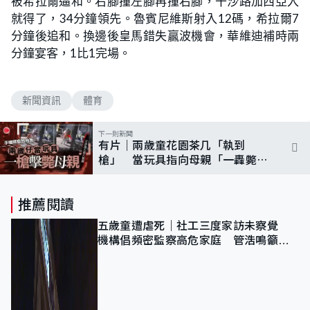
被希拉爾逼和。右腳撞左腳再撞右腳，干沙路加西亞入
就得了，34分鐘領先。魯賓尼維斯射入12碼，希拉爾7
分鐘後追和。換邊後皇馬錯失贏波機會，華維迪補時兩
分鐘宴客，1比1完場。
新聞資訊
體育
下一則新聞
有片｜兩歲童花園茶几「執到
槍」 當玩具指向母親「一轟斃
命」 父近距離直擊、控過失殺人
推薦閱讀
五歲童遭虐死｜社工三度家訪未察覺
機構倡頻密監察高危家庭 管浩鳴籲加
強跨部門協作