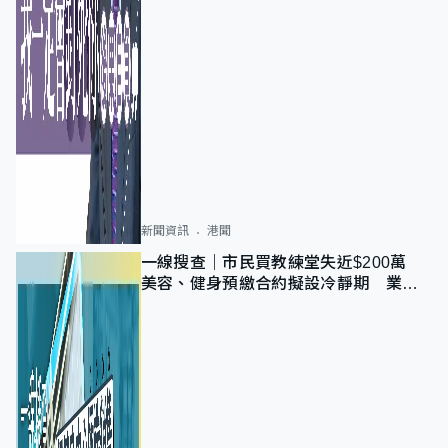
新聞資訊
港聞
一線搜查｜市民買教練堂失近$200萬
美容、健身預繳合約擬設冷靜期 業界
憂退款計法對商戶不公