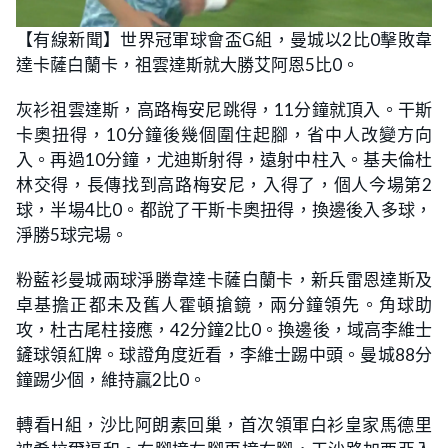
【有線新聞】世界冠軍球會盃G組，曼城以2比0擊敗韋
達卡薩白蘭卡，祖雲達斯就大勝艾阿恩5比0。
灰衫祖雲達斯，高路梅安尼跳得，11分鐘就頂入。干斯
卡奧扭得，10分鐘後幾個圍住起腳，省中人改變方向
入。再過10分鐘，尤迪斯射得，遠射中柱入。基夫倫杜
林交得，長傳找到高路梅安尼，入得了，個人今場第2
球，半場4比0。都說了干斯卡奧扭得，換邊後入多球，
淨勝5球完場。
粉藍衫曼城兩球淨勝韋達卡薩白蘭卡，新兵雷恩達斯及
卓基擔正都未及舊人霍頓搶鏡，兩分鐘領先。角球助
攻，杜古尾柱接應，42分鐘2比0。換邊後，域高李維士
鏟球領紅牌。球證角度近看，李維士踢中頭。曼城88分
鐘踢少個，維持贏2比0。
轉看H組，沙比阿朗素回巢，首次領軍白衫皇家馬德里