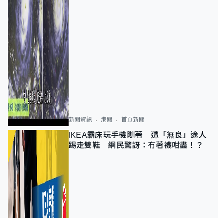
新聞資訊
港聞
首頁新聞
IKEA霸床玩手機瞓著 遭「無良」途人
踢走雙鞋 網民驚訝：冇著襪咁盡！？