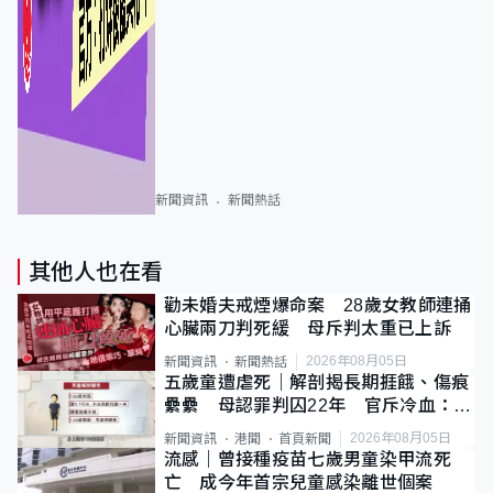
新聞資訊
新聞熱話
其他人也在看
勸未婚夫戒煙爆命案 28歲女教師連捅
心臟兩刀判死緩 母斥判太重已上訴
2026年08月05日
新聞資訊
新聞熱話
五歲童遭虐死｜解剖揭長期捱餓、傷痕
纍纍 母認罪判囚22年 官斥冷血：同
類案最惡劣
2026年08月05日
新聞資訊
港聞
首頁新聞
流感｜曾接種疫苗七歲男童染甲流死
亡 成今年首宗兒童感染離世個案