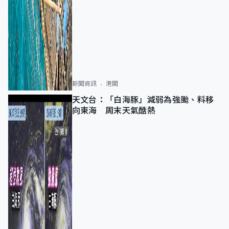
新聞資訊
港聞
天文台：「白海豚」減弱為強颱、料移
向東海 周末天氣酷熱