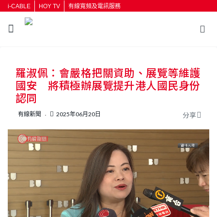
i-CABLE
HOY TV
有線寬頻及電訊服務
返回
羅淑佩：會嚴格把關資助、展覽等維護
按輸入鍵開始搜尋
國安 將積極辦展覽提升港人國民身份
認同
有線新聞
2025年06月20日
分享