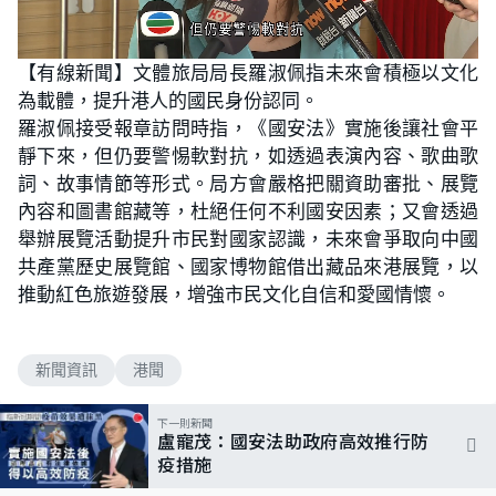
L
U
o
n
【有線新聞】文體旅局局長羅淑佩指未來會積極以文化
a
m
d
u
為載體，提升港人的國民身份認同。
e
t
d
e
:
羅淑佩接受報章訪問時指，《國安法》實施後讓社會平
5
5
靜下來，但仍要警惕軟對抗，如透過表演內容、歌曲歌
.
1
詞、故事情節等形式。局方會嚴格把關資助審批、展覽
0
%
內容和圖書館藏等，杜絕任何不利國安因素；又會透過
舉辦展覽活動提升市民對國家認識，未來會爭取向中國
共產黨歷史展覽館、國家博物館借出藏品來港展覽，以
推動紅色旅遊發展，增強市民文化自信和愛國情懷。
新聞資訊
港聞
下一則新聞
盧寵茂：國安法助政府高效推行防
疫措施