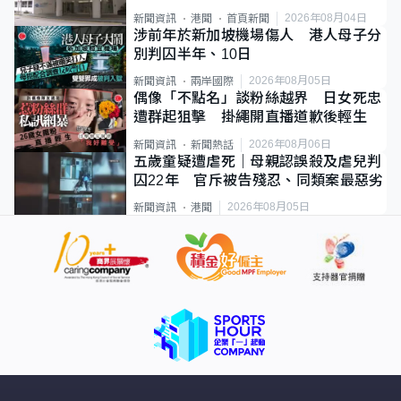
2026年08月04日
新聞資訊
港聞
首頁新聞
涉前年於新加坡機場傷人 港人母子分
別判囚半年、10日
2026年08月05日
新聞資訊
兩岸國際
偶像「不點名」談粉絲越界 日女死忠
遭群起狙擊 掛繩開直播道歉後輕生
2026年08月06日
新聞資訊
新聞熱話
五歲童疑遭虐死｜母親認誤殺及虐兒判
囚22年 官斥被告殘忍、同類案最惡劣
2026年08月05日
新聞資訊
港聞