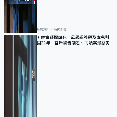
新聞資訊
新聞熱話
五歲童疑遭虐死｜母親認誤殺及虐兒判
囚22年 官斥被告殘忍、同類案最惡劣