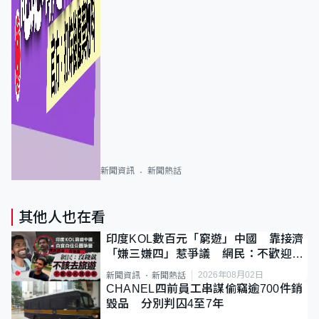
新聞資訊
新聞熱話
其他人也在看
印度KOL數百元「窮遊」中國 靠接濟
「嫌三嫌四」惹爭議 網民：不歡迎劣
質旅客
2026年08月02日
新聞資訊
新聞熱話
CHANEL四前員工串謀偷竊逾700件銷
毀品 分別判囚4至7年