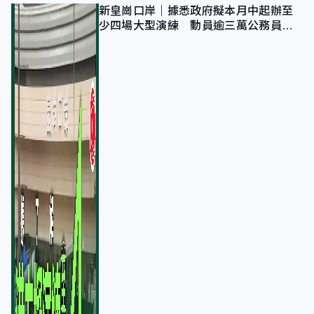
新皇崗口岸｜據悉政府擬本月中起辦至
少四場大型演練 動員逾三萬公務員人
次測試