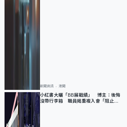
新聞資訊
港聞
小紅書大曬「BB展戰績」 博主：後悔
沒帶行李箱 職員揭重複入會「阻止唔
到」