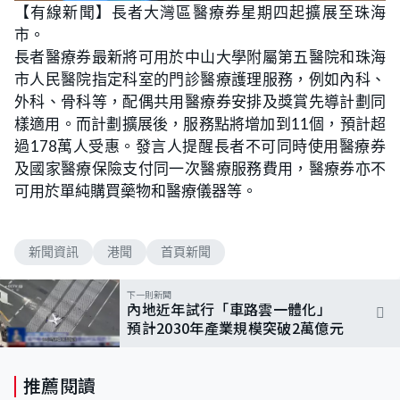
n
【有線新聞】長者大灣區醫療券星期四起擴展至珠海
a
m
d
u
市。
e
t
d
e
:
長者醫療券最新將可用於中山大學附屬第五醫院和珠海
4
5
市人民醫院指定科室的門診醫療護理服務，例如內科、
.
2
外科、骨科等，配偶共用醫療券安排及獎賞先導計劃同
8
%
樣適用。而計劃擴展後，服務點將增加到11個，預計超
過178萬人受惠。發言人提醒長者不可同時使用醫療券
及國家醫療保險支付同一次醫療服務費用，醫療券亦不
可用於單純購買藥物和醫療儀器等。
新聞資訊
港聞
首頁新聞
下一則新聞
內地近年試行「車路雲一體化」
預計2030年產業規模突破2萬億元
推薦閱讀