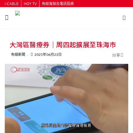
i-CABLE
HOY TV
有線寬頻及電訊服務
返回
大灣區醫療券｜周四起擴展至珠海市
按輸入鍵開始搜尋
有線新聞
2025年06月23日
分享
L
U
o