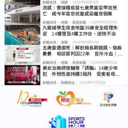
2026年08月03日
新聞資訊
港聞
流感｜曾接種疫苗七歲男童染甲流死
亡 成今年首宗兒童感染離世個案
2026年08月04日
新聞資訊
港聞
首頁新聞
九龍城學生宿舍地盤39歲安全經理失
足 14樓墮至4樓工作台、送院不治
2026年08月03日
新聞資訊
港聞
五歲童遭虐死｜解剖揭長期捱餓、傷痕
纍纍 母認罪判囚22年 官斥冷血：同
類案最惡劣
2026年08月05日
新聞資訊
港聞
首頁新聞
美女治療師借輔導「誘騙」14歲少年
犯 外物性虐持續3個月 受害者母：
要保護其他人
2026年07月30日
新聞資訊
新聞熱話