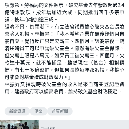
項應急。勞福局的文件顯示，破欠基金去年發放超過2.4
億特惠款項，按年增加近六成，同期批出四千多宗申
請，按年亦增加逾三成。
經濟不景、倒閉潮下，有立法會議員擔心破欠基金長遠
會陷入虧損。林振昇：「我不希望企業在最後幾個月自
暴自棄，覺得反正只是欠薪三、四個月，認為最後一鋪
清袋時員工可以申請破欠基金。雖然有破欠基金保障，
但欠薪上限是八萬元，如果員工被欠薪三、四個月，欠
款達十萬元，就不能補足。雖然現在（基金）相對穩
健，有七十多億盈餘，但如果長遠每年都虧損，我擔心
可能會對基金造成財政壓力。」
林振昇又指現時破欠基金的收入是來自商業登記證費
用，建議政府可以調高收費，維持破欠基金財政穩定。
新聞資訊
港聞
首頁新聞
下一則新聞