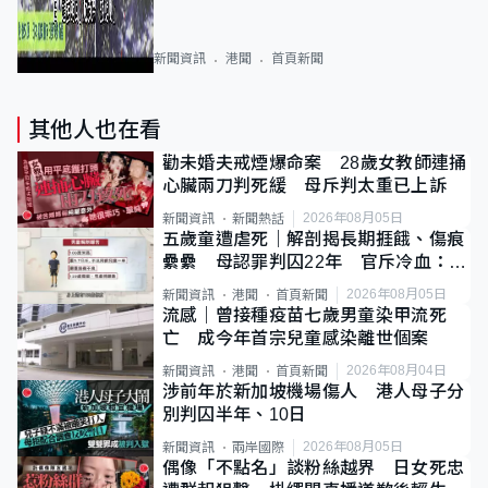
新聞資訊
港聞
首頁新聞
其他人也在看
勸未婚夫戒煙爆命案 28歲女教師連捅
心臟兩刀判死緩 母斥判太重已上訴
2026年08月05日
新聞資訊
新聞熱話
五歲童遭虐死｜解剖揭長期捱餓、傷痕
纍纍 母認罪判囚22年 官斥冷血：同
類案最惡劣
2026年08月05日
新聞資訊
港聞
首頁新聞
流感｜曾接種疫苗七歲男童染甲流死
亡 成今年首宗兒童感染離世個案
2026年08月04日
新聞資訊
港聞
首頁新聞
涉前年於新加坡機場傷人 港人母子分
別判囚半年、10日
2026年08月05日
新聞資訊
兩岸國際
偶像「不點名」談粉絲越界 日女死忠