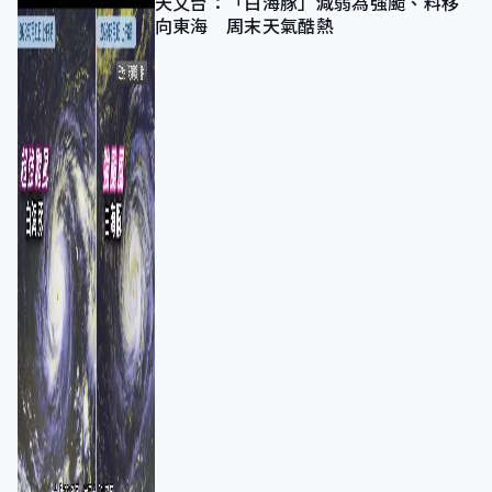
天文台：「白海豚」減弱為強颱、料移
向東海 周末天氣酷熱