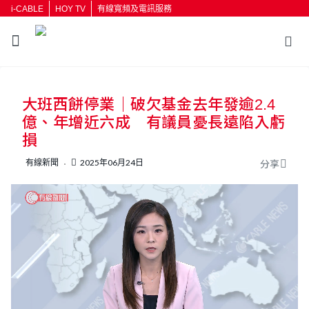
i-CABLE
HOY TV
有線寬頻及電訊服務
返回
大班西餅停業｜破欠基金去年發逾2.4
按輸入鍵開始搜尋
億、年增近六成 有議員憂長遠陷入虧
損
有線新聞
2025年06月24日
分享