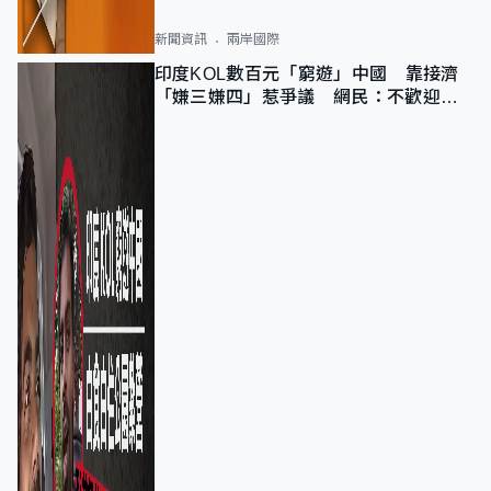
新聞資訊
兩岸國際
印度KOL數百元「窮遊」中國 靠接濟
「嫌三嫌四」惹爭議 網民：不歡迎劣
質旅客