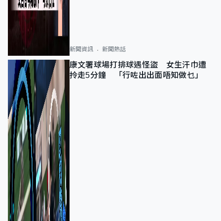
新聞資訊
新聞熱話
康文署球場打排球遇怪盜 女生汗巾遭
拎走5分鐘 「行咗出出面唔知做乜」