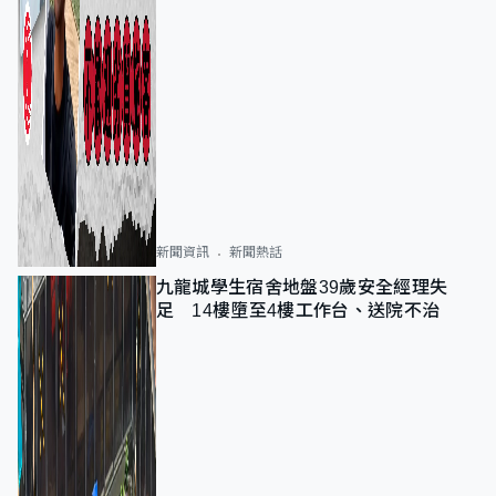
新聞資訊
新聞熱話
九龍城學生宿舍地盤39歲安全經理失
足 14樓墮至4樓工作台、送院不治