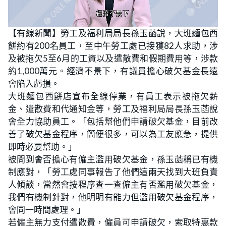
L
U
o
n
【有線新聞】勞工及福利局局長孫玉菡說，大班麵包西
a
m
d
u
餅約有200名員工，至中午勞工處已接獲82人求助，涉
e
t
d
e
:
及被拖欠5至6月的工資以及遣散費和假期費用等，涉款
1
8
約1,000萬元。經濟不景下，有議員擔心破欠基金長遠
.
2
會陷入虧損。
9
%
大班麵包西餅店宣布全線停業，有員工表示被拖欠薪
金、遣散費和代通知金等，勞工及福利局局長孫玉菡說
會全力協助員工。「包括幫他們申請破欠基金，目前改
善了破欠基金程序，簡便很多，可以為工友應急，提供
即時必要幫助。」
被問到會否擔心有僱主濫用破欠基金，孫玉菡稱已有機
制應對，「勞工處同事報告了他們這兩天找到大班負責
人傾談，當然會按程序查一查僱主有否濫用破欠基金，
我們有機制針對，他明明有能力但濫用破欠基金程序，
會同一時間處理。」
若僱主無力支付遣散費，僱員可申請破欠，索取特惠款