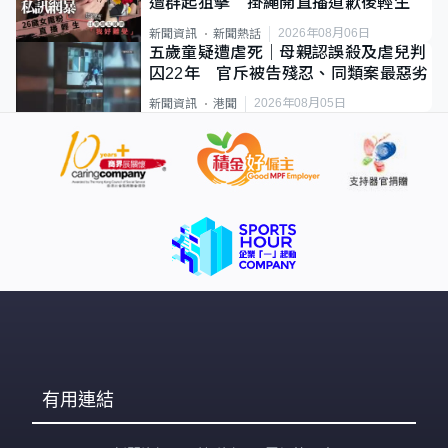
遭群起狙擊 掛繩開直播道歉後輕生
2026年08月06日
新聞資訊
新聞熱話
五歲童疑遭虐死｜母親認誤殺及虐兒判
囚22年 官斥被告殘忍、同類案最惡劣
2026年08月05日
新聞資訊
港聞
有用連結