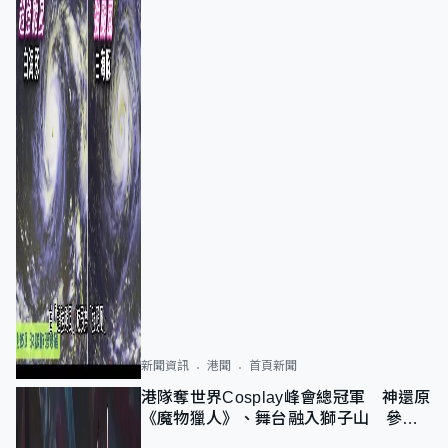
新聞資訊
港聞
首頁新聞
港隊奪世界Cosplay峰會總冠軍 神還原
《魔物獵人》、舞台融入獅子山 參賽
者：讓大家認識香港