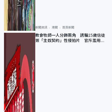
新聞資訊
港聞
首頁新聞
教會牧師一人分飾兩角 誘騙15歲信徒
簽「主奴契約」性侵拍片 官斥濫用教
友信任、二審判囚9年