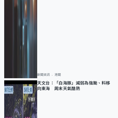
新聞資訊
港聞
天文台：「白海豚」減弱為強颱、料移
向東海 周末天氣酷熱