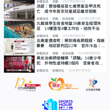
2026年08月03日
新聞資訊
港聞
流感｜曾接種疫苗七歲男童染甲流死
亡 成今年首宗兒童感染離世個案
2026年08月04日
新聞資訊
港聞
首頁新聞
九龍城學生宿舍地盤39歲安全經理失
足 14樓墮至4樓工作台、送院不治
2026年08月03日
新聞資訊
港聞
五歲童遭虐死｜解剖揭長期捱餓、傷痕
纍纍 母認罪判囚22年 官斥冷血：同
類案最惡劣
2026年08月05日
新聞資訊
港聞
首頁新聞
美女治療師借輔導「誘騙」14歲少年
犯 外物性虐持續3個月 受害者母：
要保護其他人
2026年07月30日
新聞資訊
新聞熱話