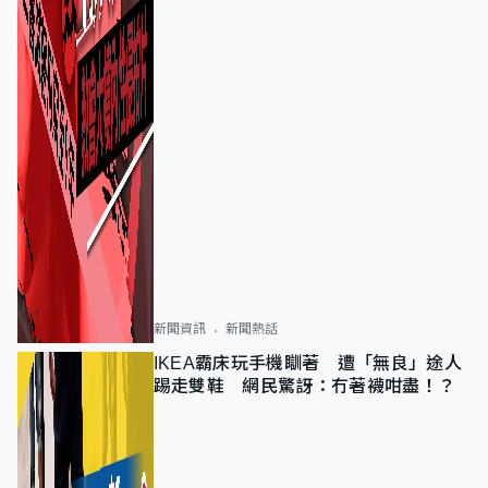
新聞資訊
新聞熱話
IKEA霸床玩手機瞓著 遭「無良」途人
踢走雙鞋 網民驚訝：冇著襪咁盡！？