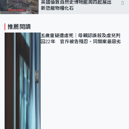
英國倫敦自然史博物館周四起展出
新恐龍物種化石
推薦閱讀
五歲童疑遭虐死｜母親認誤殺及虐兒判
囚22年 官斥被告殘忍、同類案最惡劣