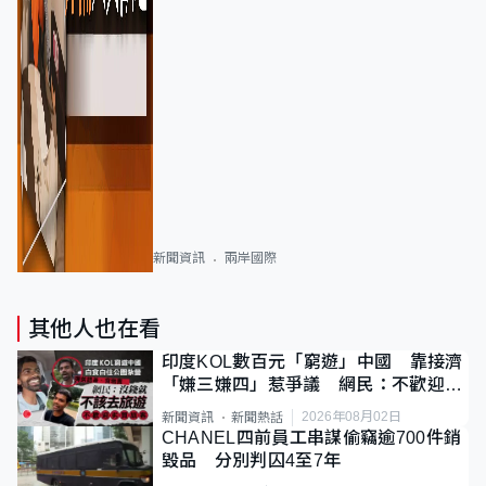
新聞資訊
兩岸國際
其他人也在看
印度KOL數百元「窮遊」中國 靠接濟
「嫌三嫌四」惹爭議 網民：不歡迎劣
質旅客
2026年08月02日
新聞資訊
新聞熱話
CHANEL四前員工串謀偷竊逾700件銷
毀品 分別判囚4至7年