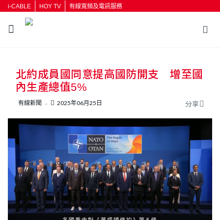
i-CABLE
HOY TV
有線寬頻及電訊服務
返回
北約成員國同意提高國防開支 增至國
按輸入鍵開始搜尋
內生產總值5%
有線新聞
2025年06月25日
分享