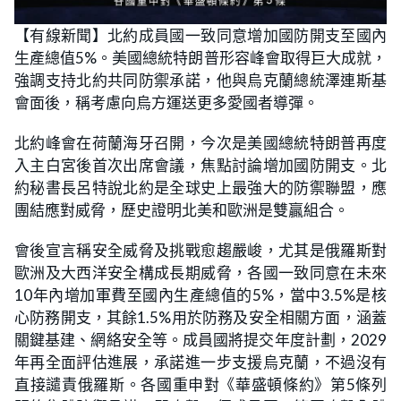
【有線新聞】北約成員國一致同意增加國防開支至國內
生產總值5%。美國總統特朗普形容峰會取得巨大成就，
強調支持北約共同防禦承諾，他與烏克蘭總統澤連斯基
會面後，稱考慮向烏方運送更多愛國者導彈。
北約峰會在荷蘭海牙召開，今次是美國總統特朗普再度
入主白宮後首次出席會議，焦點討論增加國防開支。北
約秘書長呂特說北約是全球史上最強大的防禦聯盟，應
團結應對威脅，歷史證明北美和歐洲是雙贏組合。
會後宣言稱安全威脅及挑戰愈趨嚴峻，尤其是俄羅斯對
歐洲及大西洋安全構成長期威脅，各國一致同意在未來
10年內增加軍費至國內生產總值的5%，當中3.5%是核
心防務開支，其餘1.5%用於防務及安全相關方面，涵蓋
關鍵基建、網絡安全等。成員國將提交年度計劃，2029
年再全面評估進展，承諾進一步支援烏克蘭，不過沒有
直接譴責俄羅斯。各國重申對《華盛頓條約》第5條列