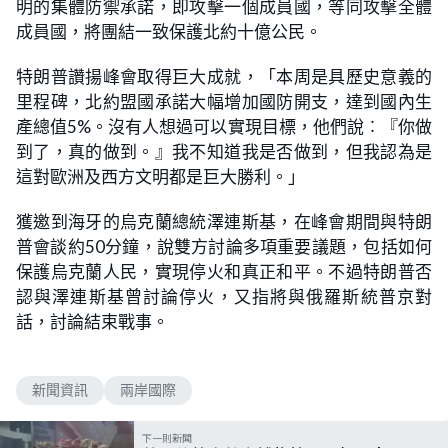
明的集體防禦承諾，即攻擊一個成員國，等同攻擊全體
成員國，將團結一致保護北約十​​億公民。
特朗普讚揚峰會取得巨大成就，「本周是具歷史意義的
里程碑，北約盟國承諾大幅增加國防開支，達到國內生
產總值5%。沒有人想過可以實現目標，他們說︰『你做
到了，真的做到。』我不知道我是否做到，但我認為是
這對歐洲及西方文明都是巨大勝利。」
獲邀到海牙的烏克蘭總統澤連斯基，在峰會期間與特朗
普會談約50分鐘，說雙方討論多項重要議題，包括如何
保護烏克蘭人民，實現停火和真正和平。不過特朗普否
認與澤連斯基曾討論停火，又指將與俄羅斯統普京對
話，討論結束戰事。
新聞資訊
兩岸國際
下一則新聞