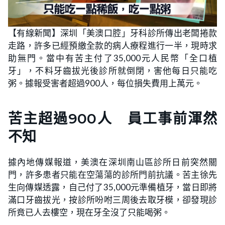
【有線新聞】深圳「美澳口腔」牙科診所傳出老闆捲款
走路，許多已經預繳全款的病人療程進行一半，現時求
助無門。當中有苦主付了35,000元人民幣「全口植
牙」，不料牙齒拔光後診所就倒閉，害他每日只能吃
粥。據報受害者超過900人，每位損失費用上萬元。
苦主超過900人 員工事前渾然
不知
據內地傳媒報道，美澳在深圳南山區診所日前突然關
門，許多患者只能在空蕩蕩的診所門前抗議。苦主徐先
生向傳媒透露，自己付了35,000元準備植牙，當日即將
滿口牙齒拔光，按診所吩咐三周後去取牙模，卻發現診
所竟已人去樓空，現在牙全沒了只能喝粥。