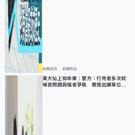
新聞資訊
新聞熱話
黃大仙上邨命案｜警方：行兇者多次就
噪音問題與傷者爭執 曾提出調單位已
獲批