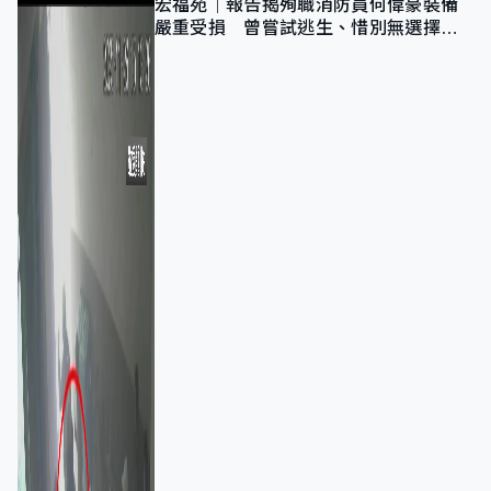
宏福苑｜報告揭殉職消防員何偉豪裝備
嚴重受損 曾嘗試逃生、惜別無選擇下
棄裝備墮樓