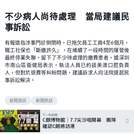
不少病人尚待處理 當局建議民
事訴訟
有報道指涉事門診倒閉時，已拖欠員工工資4至6個月，
職工社保也「斷繳許久」，在維續了一段時間的運營後
最終停業失聯，留下了不少待處理的繳費患者。據深圳
市南山區衛健局表示，執法人員已約談美澳口腔負責
人，但對於退費等糾紛問題，建議訴求人向法院提起民
事訴訟解決。
新聞資訊
新聞熱話
下一則新聞
C朗博物館｜7.7尖沙咀開幕 團隊
確認C朗將訪港