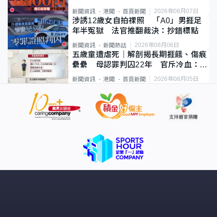
2026年08月07日
新聞資訊
港聞
首頁新聞
涉誘12歲女自拍祼照 「A0」男捱足
年半冤獄 法官推翻裁決：抄錯標點
2026年08月06日
新聞資訊
新聞熱話
五歲童遭虐死｜解剖揭長期捱餓、傷痕
纍纍 母認罪判囚22年 官斥冷血：同
類案最惡劣
2026年08月05日
新聞資訊
港聞
首頁新聞