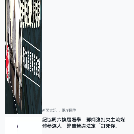
新聞資訊
兩岸國際
記協周六換屆選舉 鄧炳強批欠主流媒
體參選人 警告若違法定「釘死你」