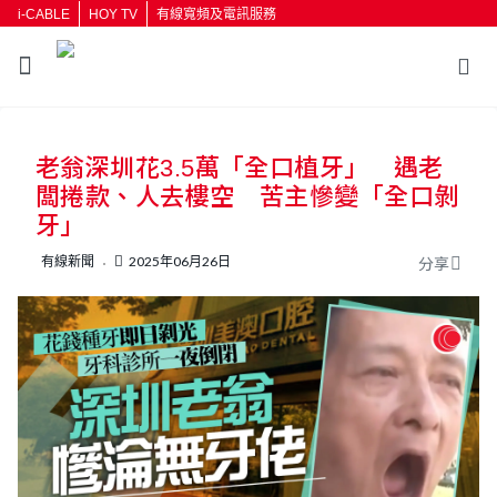
i-CABLE
HOY TV
有線寬頻及電訊服務
返回
老翁深圳花3.5萬「全口植牙」 遇老
按輸入鍵開始搜尋
闆捲款、人去樓空 苦主慘變「全口剝
牙」
有線新聞
2025年06月26日
分享