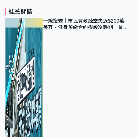
推薦閱讀
一線搜查｜市民買教練堂失近$200萬
美容、健身預繳合約擬設冷靜期 業界
憂退款計法對商戶不公