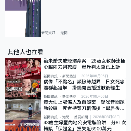
新聞資訊
港聞
其他人也在看
勸未婚夫戒煙爆命案 28歲女教師連捅
心臟兩刀判死緩 母斥判太重已上訴
2026年08月05日
新聞資訊
新聞熱話
偶像「不點名」談粉絲越界 日女死忠
遭群起狙擊 掛繩開直播道歉後輕生
2026年08月06日
新聞資訊
新聞熱話
黃大仙上邨傷人及自殺案 疑噪音問題
動殺機 死者持菜刀斬傷樓上鄰居後墮
斃
2026年08月08日
新聞資訊
港聞
首頁新聞
43歲主婦墮內地公安電騙陷阱 分81次
轉賬「保證金」損失近6900萬元