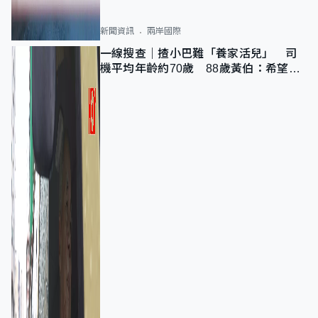
新聞資訊
兩岸國際
一線搜查｜揸小巴難「養家活兒」 司
機平均年齡約70歲 88歲黃伯：希望一
直揸落去