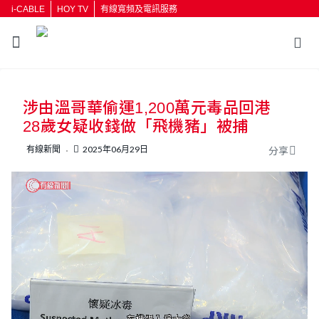
i-CABLE
HOY TV
有線寬頻及電訊服務
返回
涉由溫哥華偷運1,200萬元毒品回港
按輸入鍵開始搜尋
28歲女疑收錢做「飛機豬」被捕
有線新聞
2025年06月29日
分享