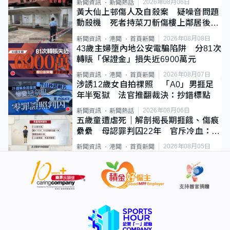
2026年08月06日
新聞資訊
新聞熱話
黃大仙上邨傷人及自殺案 疑噪音問題
動殺機 死者持菜刀斬傷樓上鄰居後墮
斃
2026年08月08日
新聞資訊
港聞
首頁新聞
43歲主婦墮內地公安電騙陷阱 分81次
轉賬「保證金」損失近6900萬元
2026年08月07日
新聞資訊
港聞
首頁新聞
涉誘12歲女自拍祼照 「A0」男捱足
年半冤獄 法官推翻裁決：抄錯標點
2026年08月06日
新聞資訊
新聞熱話
五歲童遭虐死｜解剖揭長期捱餓、傷痕
纍纍 母認罪判囚22年 官斥冷血：同
類案最惡劣
2026年08月05日
新聞資訊
港聞
首頁新聞