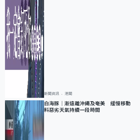
新聞資訊
港聞
白海豚｜漸遠離沖繩及奄美 緩慢移動
料惡劣天氣持續一段時間