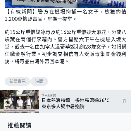
L
U
o
n
【有線新聞】警方在機場拘捕一名女子，檢獲約值
a
m
d
u
1,200萬懷疑毒品，星期一提堂。
e
t
d
e
:
7
約15公斤重懷疑冰毒及約16公斤重懷疑大麻花，分成八
7
.
袋藏在兩個行李箱內。警方星期六下午在機場入境大
1
4
堂，截查一名由加拿大溫哥華返港的28歲女子，她報稱
%
任職金融行業。初步調查相信有人受販毒集團金錢利
誘，將毒品由海外帶回本港。
新聞資訊
港聞
下一則新聞
日本熱浪持續 多地高溫逾36°C
東京多人疑中暑送院
推薦閱讀