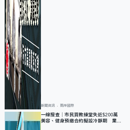
新聞資訊
兩岸國際
一線搜查｜市民買教練堂失近$200萬
美容、健身預繳合約擬設冷靜期 業界
憂退款計法對商戶不公