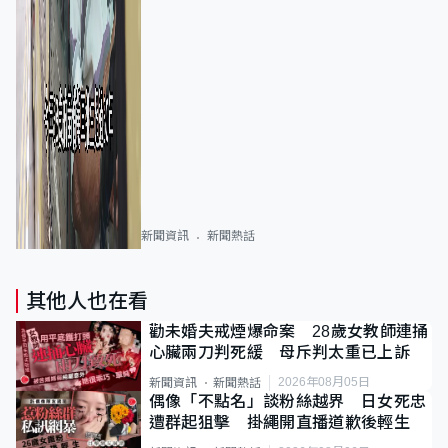
新聞資訊
新聞熱話
其他人也在看
勸未婚夫戒煙爆命案 28歲女教師連捅
心臟兩刀判死緩 母斥判太重已上訴
2026年08月05日
新聞資訊
新聞熱話
偶像「不點名」談粉絲越界 日女死忠
遭群起狙擊 掛繩開直播道歉後輕生