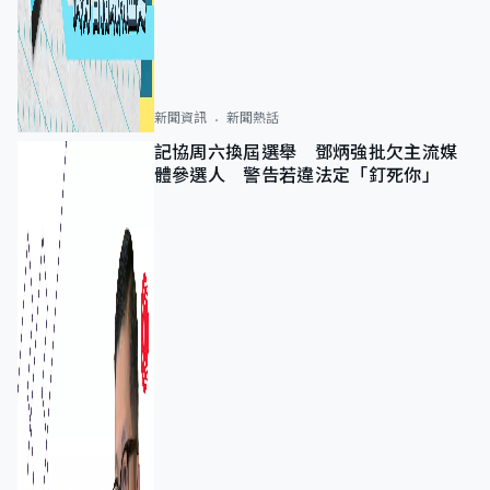
新聞資訊
新聞熱話
記協周六換屆選舉 鄧炳強批欠主流媒
體參選人 警告若違法定「釘死你」