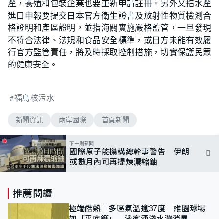
產，養殖和包裝企業也要重新申請註冊。另外又指水產
進口申報要提交日本官方衛生證書及放射性物質檢測合
格證明和產區證明，並指海關實施嚴格監管，一旦發現
不符合法律、法規和食品安全標準，或日方未能有效履
行官方監管責任，將及時採取控制措施，切實保護民眾
的健康安全。
福島核污水
新聞資訊
兩岸國際
首頁新聞
下一則新聞
國際原子能機構總幹事警告 伊朗
或數月內可再提煉濃縮鈾
推薦閱讀
極端酷熱｜多區氣溫逾37度 維園球場
如「平底鑊」 泳客湧淺水灣消暑