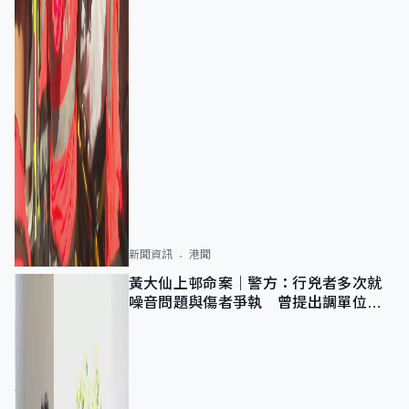
新聞資訊
港聞
黃大仙上邨命案｜警方：行兇者多次就
噪音問題與傷者爭執 曾提出調單位已
獲批