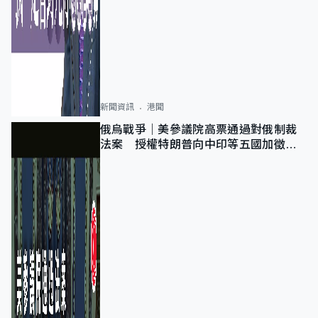
新聞資訊
港聞
俄烏戰爭｜美參議院高票通過對俄制裁
法案 授權特朗普向中印等五國加徵
100%關稅