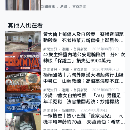
新聞資訊
港聞
首頁新聞
其他人也在看
黃大仙上邨傷人及自殺案 疑噪音問題
動殺機 死者持菜刀斬傷樓上鄰居後墮
斃
2026年08月08日
新聞資訊
港聞
首頁新聞
43歲主婦墮內地公安電騙陷阱 分81次
轉賬「保證金」損失近6900萬元
2026年08月07日
新聞資訊
港聞
首頁新聞
極端酷熱｜六旬外籍漢大埔船灣行山疑
中暑亡 山藝教練：高溫高濕度不宜遠
足
2026年08月09日
新聞資訊
港聞
首頁新聞
涉誘12歲女自拍祼照 「A0」男捱足
年半冤獄 法官推翻裁決：抄錯標點
2026年08月06日
新聞資訊
新聞熱話
一線搜查｜揸小巴難「養家活兒」 司
機平均年齡約70歲 88歲黃伯：希望一
直揸落去