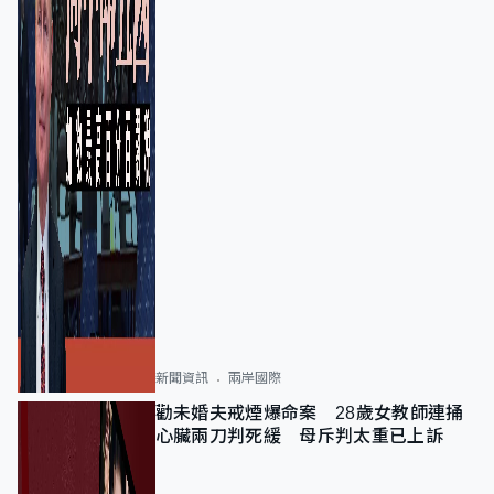
新聞資訊
兩岸國際
勸未婚夫戒煙爆命案 28歲女教師連捅
心臟兩刀判死緩 母斥判太重已上訴