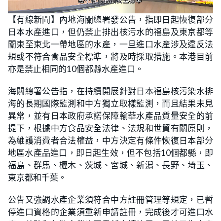
L
U
o
n
【有線新聞】內地海關總署發公告，指即日起恢復部分
a
m
d
u
日本水產進口，但仍禁止排出核污水的福島及東京都等
e
t
d
e
:
關東至東北一帶地區的水產，一旦進口水產涉及違反法
2
6
規或不符合食品安全標準，將及時採取措施。本港目前
.
5
亦是禁止相同的10個都縣水產進口。
5
%
海關總署公告指，在持續開展針對日本福島核污染水排
海的長期國際監測和中方獨立取樣監測，而且結果未見
異常，並有日本政府承諾保障輸華水產品質量安全的前
提下，根據中方食品安全法律、法規和世貿有關原則，
為維護消費者合法權益，中方決定有條件恢復日本部分
地區水產品進口，即日起生效，但不包括10個都縣，即
福島、群馬、櫪木、茨城、宮城、新潟、長野、埼玉、
東京都和千葉。
公告又強調水產企業須符合中方註冊管理等規定，已暫
停進口資格的企業須重新申請註冊，完成後才可進口水