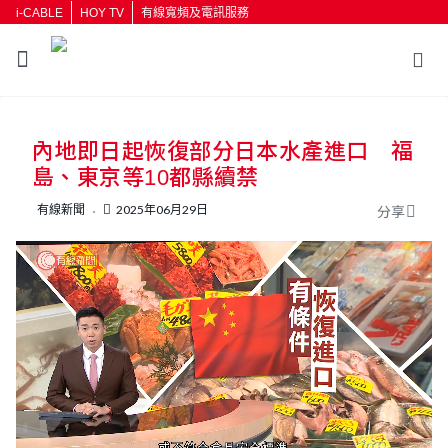
i-CABLE
HOY TV
有線寬頻及電訊服務
返回
內地即日起恢復部分日本水產進口 福
按輸入鍵開始搜尋
島、東京等10都縣續禁
有線新聞
2025年06月29日
分享