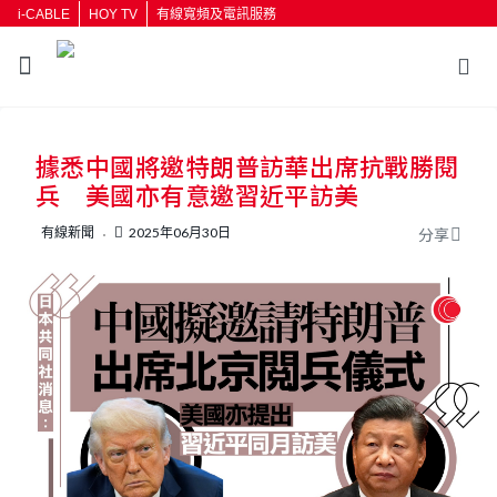
i-CABLE
HOY TV
有線寬頻及電訊服務
返回
據悉中國將邀特朗普訪華出席抗戰勝閱
按輸入鍵開始搜尋
兵 美國亦有意邀習近平訪美
有線新聞
2025年06月30日
分享