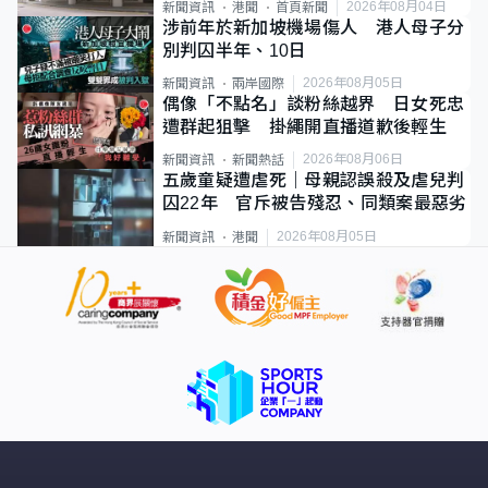
2026年08月04日
新聞資訊
港聞
首頁新聞
涉前年於新加坡機場傷人 港人母子分
別判囚半年、10日
2026年08月05日
新聞資訊
兩岸國際
偶像「不點名」談粉絲越界 日女死忠
遭群起狙擊 掛繩開直播道歉後輕生
2026年08月06日
新聞資訊
新聞熱話
五歲童疑遭虐死｜母親認誤殺及虐兒判
囚22年 官斥被告殘忍、同類案最惡劣
2026年08月05日
新聞資訊
港聞