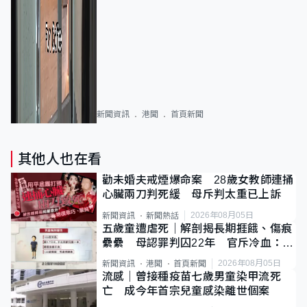
新聞資訊
港聞
首頁新聞
其他人也在看
勸未婚夫戒煙爆命案 28歲女教師連捅
心臟兩刀判死緩 母斥判太重已上訴
2026年08月05日
新聞資訊
新聞熱話
五歲童遭虐死｜解剖揭長期捱餓、傷痕
纍纍 母認罪判囚22年 官斥冷血：同
類案最惡劣
2026年08月05日
新聞資訊
港聞
首頁新聞
流感｜曾接種疫苗七歲男童染甲流死
亡 成今年首宗兒童感染離世個案