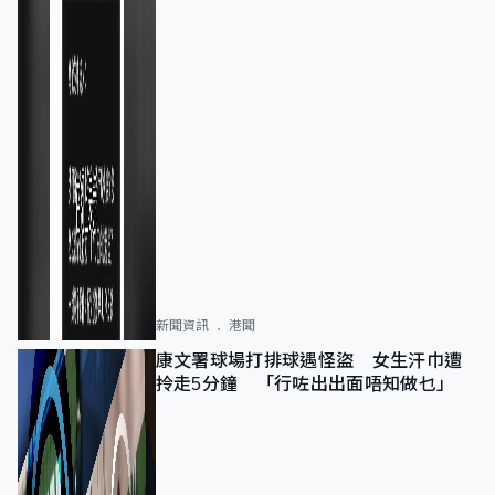
新聞資訊
港聞
康文署球場打排球遇怪盜 女生汗巾遭
拎走5分鐘 「行咗出出面唔知做乜」