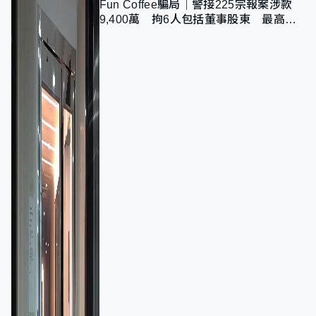
Fun Coffee騙局｜警接225宗報案涉款
9,400萬 拘6人包括董事股東 最高金
額一宗涉近千萬