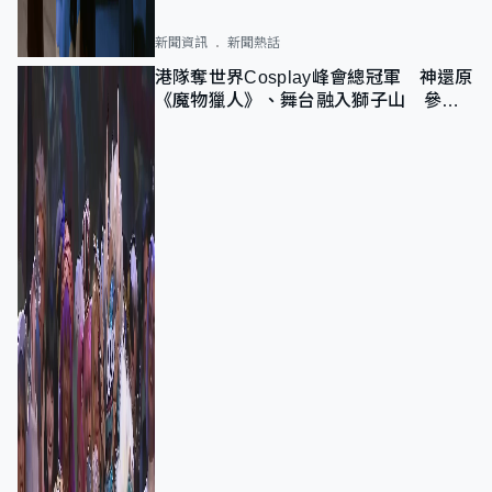
新聞資訊
新聞熱話
港隊奪世界Cosplay峰會總冠軍 神還原
《魔物獵人》、舞台融入獅子山 參賽
者：讓大家認識香港