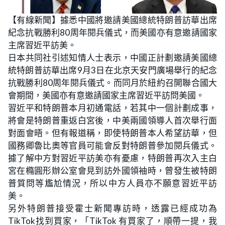
【有線新聞】據悉中國將邀請美國總統特朗普訪華出席
紀念抗戰勝利80周年閱兵儀式，而美國亦有意邀請國家
主席習近平訪美。
日本共同社引述知情人士表示，中國正計劃邀請美國總
統特朗普訪華出席9月3日在北京天安門廣場舉行的紀念
抗戰勝利80周年閱兵儀式。而同月於紐約召開聯合國大
會期間，美國亦有意邀請國家主席習近平訪問美國。
習近平和特朗普本月初通電話，若其中一個計劃成事，
將會是特朗普重返白宮後，中美兩國領導人首次舉行面
對面會晤。但有報道稱，即使特朗普本人希望訪華，但
國務卿魯比奧等官員可能會反對特朗普參加閱兵儀式。
據了解中方對習近平訪美亦有憂慮，特朗普再次入主白
宮在橢圓形辦公室會見到訪外國領袖時，曾發生被特朗
普質問等尷尬情況，所以中方人員亦不願意習近平訪
美。
另外特朗普接受霍士新聞專訪時，透露已經成功為
TikTok找到買家，「TikTok 有買家了，順帶一提，我