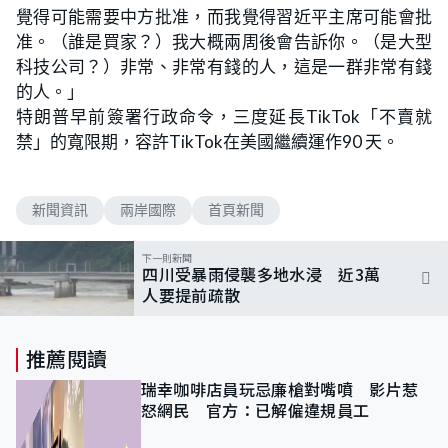
覺得可能需要中方批准，而我覺得習近平主席可能會批
准。（誰是買家？）我大概兩周後會告訴你。（是大型
科技公司？）非常、非常有錢的人，這是一群非常有錢
的人。」
特朗普早前簽署行政命令，三度延長TikTok「不賣就
禁」的寬限期，容許TikTok在美國繼續運作90 天。
新聞資訊
兩岸國際
首頁新聞
下一則新聞
四川受暴雨侵襲多地水浸 近3萬
人要提前疏散
推薦閱讀
瑞幸咖啡店員玩忌廉槍對嘴噴 影片惹
怒網民 官方：已解僱違規員工