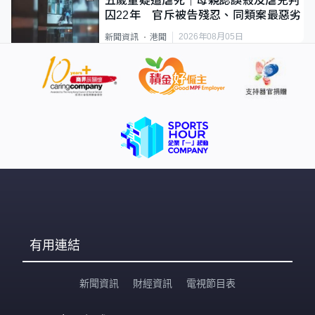
五歲童疑遭虐死｜母親認誤殺及虐兒判
囚22年 官斥被告殘忍、同類案最惡劣
2026年08月05日
新聞資訊
港聞
有用連結
新聞資訊
財經資訊
電視節目表