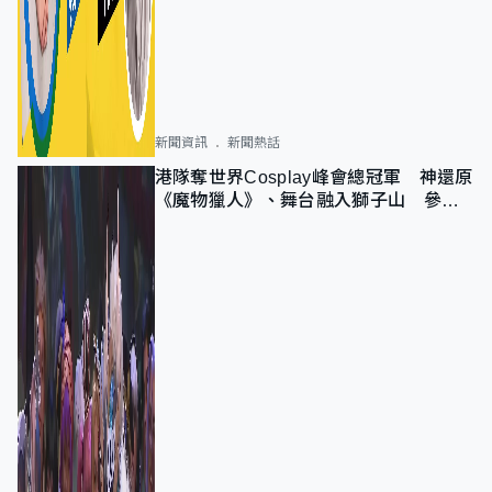
新聞資訊
新聞熱話
港隊奪世界Cosplay峰會總冠軍 神還原
《魔物獵人》、舞台融入獅子山 參賽
者：讓大家認識香港