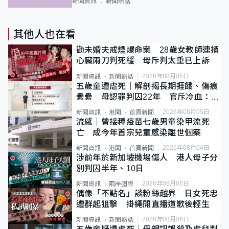
新聞資訊
新聞熱話
其他人也在看
勸未婚夫戒煙爆命案 28歲女教師連捅
心臟兩刀判死緩 母斥判太重已上訴
2026年08月05日
新聞資訊
新聞熱話
五歲童遭虐死｜解剖揭長期捱餓、傷痕
纍纍 母認罪判囚22年 官斥冷血：同
類案最惡劣
2026年08月05日
新聞資訊
港聞
首頁新聞
流感｜曾接種疫苗七歲男童染甲流死
亡 成今年首宗兒童感染離世個案
2026年08月04日
新聞資訊
港聞
首頁新聞
涉前年於新加坡機場傷人 港人母子分
別判囚半年、10日
2026年08月05日
新聞資訊
兩岸國際
偶像「不點名」談粉絲越界 日女死忠
遭群起狙擊 掛繩開直播道歉後輕生
2026年08月06日
新聞資訊
新聞熱話