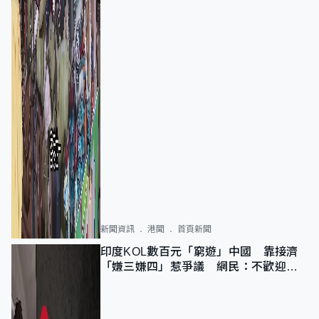
新聞資訊
港聞
首頁新聞
印度KOL數百元「窮遊」中國 靠接濟
「嫌三嫌四」惹爭議 網民：不歡迎劣
質旅客