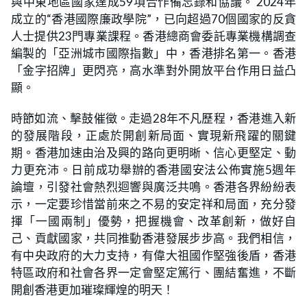
與中東地區國家達成59項合作備忘錄和協議。 2024年
成立的“香港國際廉政學院”，已向超過70個國家的反貪
人士提供23門專業課程。香港總商會委託專業機構調查
編製的「亞洲城市國際指數」中，香港排名第一。香港
「金字招牌」更閃亮，高水準對外開放平台作用日益凸
顯。
時節如流、擊鼓催徵。走過28年不凡歷程，香港進入新
的發展階段，正處於開創新局面、實現新飛躍的關鍵
期。香港加速由治及興的路向更明晰、信心更堅定、動
力更充沛。日前成功舉辦的香港國安法公佈實施5週年
論壇，引發社會熱烈迴響與廣泛共鳴。香港各界紛紛表
示，一定要珍惜當前來之不易的安定祥和局面，充分發
揮「一國兩制」優勢，把握機會、改革創新，做好自
己、貢獻國家，共同推動香港發展步步高。我們相信，
有中央政府的大力支持，有偉大祖國作堅強後盾，香港
特區政府和社會各界一定會堅定篤行、團結奮進，不斷
開創香港更加璀璨輝煌的明天！