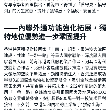
有專家學者評論指出，香港市民得到了「看得見、摸得
到」的民生實惠，提升了獲得感、幸福感、安全感。
——內聯外通功能強化拓展，獨
特地位優勢進一步鞏固提升
香港特區積極對接國家「十四五」規劃、粵港澳大灣區
建設、共建「一帶一路」等重大國家戰略，深度融入國
家發展大局。前海深港現代服務業合作區、河套深港科
技創新合作區、北部都會區建設穩步推進，香港實現更
大發展的空間不斷拓展、動能持續注入。香港連續成功
舉辦3屆國際金融領袖投資高峰會，吸引全球金融精英
密集來港，共覓食機、共拓未來。 2024年舉辦的第九
屆「一帶一路」高峰論壇吸引相關國家及地區約6,000
名政商界翹楚參會，安排超過800場一對一投資項目對
接會。不久前，香港還和內地的企業攜手“拼船出海”，