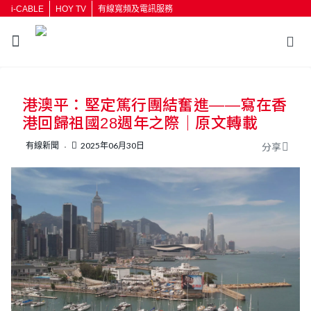
i-CABLE
HOY TV
有線寬頻及電訊服務
返回
港澳平：堅定篤行團結奮進——寫在香
按輸入鍵開始搜尋
港回歸祖國28週年之際｜原文轉載
有線新聞
2025年06月30日
分享