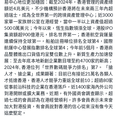
易中心地位更加穩固：截至2024年，香港管理的資產總
額近4兆美元，不少機構預計香港將在未來兩三年內超
過瑞士，成為全世界第一的跨境資產管理中心；近3000
家單一家族辦公室在港經營，當中一半以上資產值超過
500 0萬美元；今年以來，恆生指數領漲全球，港股IPO
集資額超900億港元，排名世界第一；香港航空貨運量
連續保持全球第一，船舶註冊噸位排名全球第4，國際
航運中心發展指數排名全球第4；今年前5個月，香港商
品整體進出口貨值均呈雙位數上升。新質生產力加速發
展：至去年底本地新創企業數目增至約4700家的新高；
2024年, 香港位列「世界數碼競爭力排名」第7。 「搶
人才、搶企業」成果顯著：目前已有接近21萬名各類人
才抵達香港，香港人才競爭力重返全球前10；超過80家
從事前沿科技的企業在香港落戶，近1400家海內外公司
到港開辦或擴大業務。近期，有外國商會調查顯示，超
過七成的會員認為在港經營順利，許多會員表示未來會
加大對港投資，有會員說對香港的信心從來沒有像今天
這麼堅定。