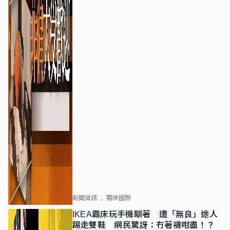
新聞資訊
兩岸國際
IKEA霸床玩手機瞓著 遭「無良」途人
踢走雙鞋 網民驚訝：冇著襪咁盡！？