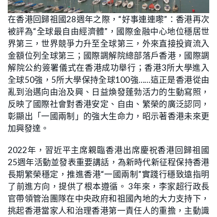
在香港回歸祖國28週年之際，“好事連連嚟”：香港再次
被評為“全球最自由經濟體”，國際金融中心地位穩居世
界第三，世界競爭力升至全球第三，外來直接投資流入
金額位列全球第三；國際調解院總部落戶香港，國際調
解院公約簽署儀式在香港成功舉行；香港3所大學進入
全球50強，5所大學保持全球100強……這正是香港從由
亂到治邁向由治及興、日益煥發蓬勃活力的生動寫照，
反映了國際社會對香港安定、自由、繁榮的廣泛認同，
彰顯出「一國兩制」的強大生命力，昭示著香港未來更
加興發達。
2022年，習近平主席親臨香港出席慶祝香港回歸祖國
25週年活動並發表重要講話，為新時代新征程保持香港
長期繁榮穩定，推進香港“一國兩制”實踐行穩致遠指明
了前進方向，提供了根本遵循。 3年來，李家超行政長
官帶領管治團隊在中央政府和祖國內地的大力支持下，
挑起香港當家人和治理香港第一責任人的重擔，主動識