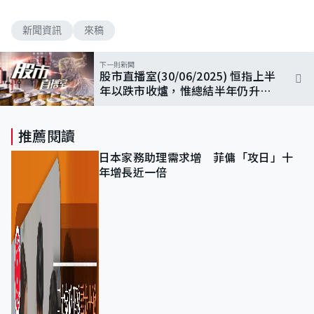
新聞資訊
來稿
下一則新聞
股市直播室(30/06/2025) 恒指上半
年以跌市收爐，惟總結半年仍升
4012點、升幅兩成
推薦閱讀
日本家務助理需求增 菲傭「攻日」十
年增長近一倍