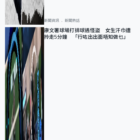
新聞資訊
新聞熱話
康文署球場打排球遇怪盜 女生汗巾遭
拎走5分鐘 「行咗出出面唔知做乜」