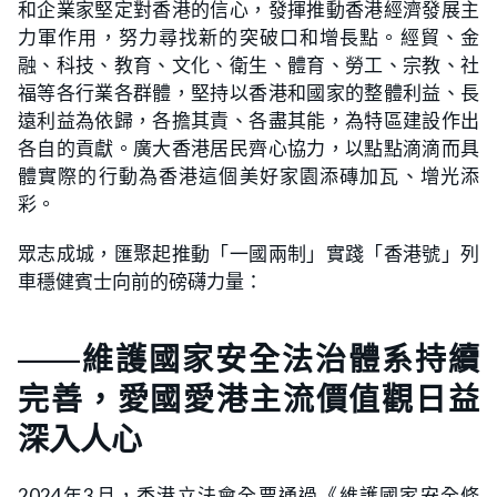
和企業家堅定對香港的信心，發揮推動香港經濟發展主
力軍作用，努力尋找新的突破口和增長點。經貿、金
融、科技、教育、文化、衛生、體育、勞工、宗教、社
福等各行業各群體，堅持以香港和國家的整體利益、長
遠利益為依歸，各擔其責、各盡其能，為特區建設作出
各自的貢獻。廣大香港居民齊心協力，以點點滴滴而具
體實際的行動為香港這個美好家園添磚加瓦、增光添
彩。
眾志成城，匯聚起推動「一國兩制」實踐「香港號」列
車穩健賓士向前的磅礴力量：
——維護國家安全法治體系持續
完善，愛國愛港主流價值觀日益
深入人心
2024年3月，香港立法會全票通過《維護國家安全條