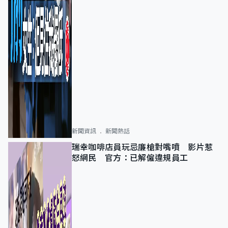
新聞資訊
新聞熱話
瑞幸咖啡店員玩忌廉槍對嘴噴 影片惹
怒網民 官方：已解僱違規員工