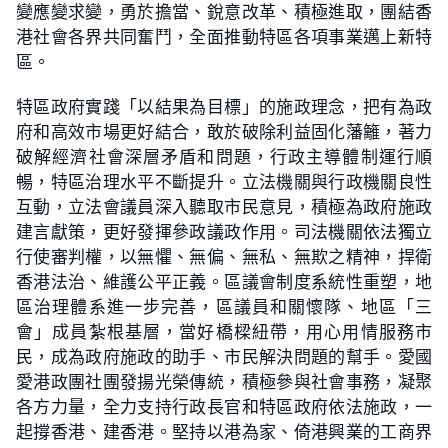
變應變求變，勇於擔當、銳意改革、積極進取，團結香
港社會各界共同奮鬥，全面推動特區各項事業邁上新特
區。
特區政府實踐「以結果為目標」的施政理念，把有為政
府和高效市場更好結合，敢於破除利益固化藩籬，著力
破解經濟社會深層矛盾和問題，行政主導體制運行順
暢，特區治理水平不斷提升。立法機關與行政機關良性
互動，立法會議員深入聽取市民意見，積極為政府施政
建言獻策，更好發揮參政議政作用。司法機關依法獨立
行使審判權，以無懼、無偏、無私、無欺之精神，捍衛
香港法治、維護公平正義。區議會制度系統性重塑，地
區治理體系進一步完善，區議員和關懷隊、地區「三
會」成員紮根基層，當好橋樑紐帶，用心用情服務市
民，成為政府施政的助手、市民解決問題的幫手。愛國
愛港政團社團發揚光榮傳統，積極參與社會事務，凝聚
各方力量，全力支持行政長官和特區政府依法施政，一
起撐香港、建香港。堅持以港為家、倚港興業的工商界