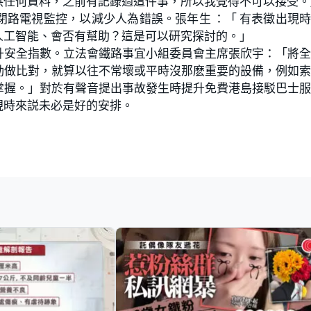
供任何資料，之前有記錄過這件事，所以我覺得不可以接受。
路電視監控，以減少人為錯誤。張年生 ：「 有表徵出現
人工智能、會否有幫助？這是可以研究探討的。」
升安全指數。立法會鐵路事宜小組委員會主席張欣宇：「將
動做比對，就算以往不常壞或平時沒那麽重要的設備，例如
掌握。」對於有聲音提出事故發生時提升免費港島接駁巴士
現時來説未必是好的安排。