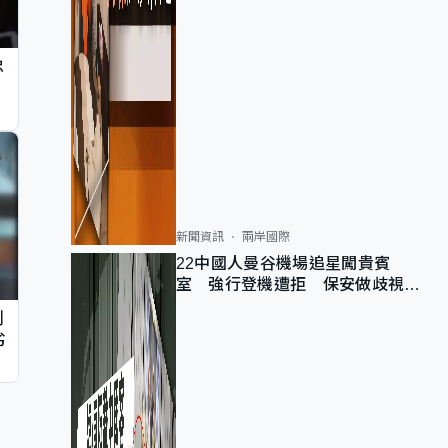
忠
新聞資訊
兩岸國際
22中國人曼谷機場追星闖貴賓
室 強行登機遭拒 保安做歧視手
勢遭紀律處分
判
劣