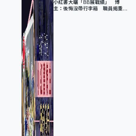
小紅書大曬「BB展戰績」 博
主：後悔沒帶行李箱 職員揭重複
入會「阻止唔到」