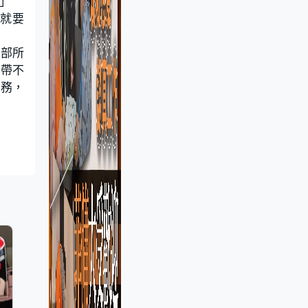
」
時就要
全部所
索帶不
服務，