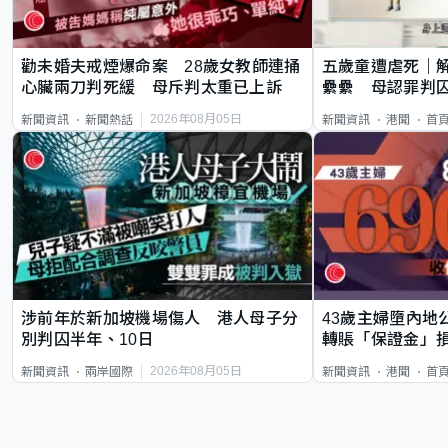
勸未婚夫戒煙爆命案 28歲女教師連捅
五歲童遭虐死｜
心臟兩刀判死緩 母斥判太重已上訴
纍纍 母認罪判囚
類案最惡劣
2026年08月05日
新聞資訊
新聞熱話
新聞資訊
港聞
首
涉前年於新加坡機場傷人 港人母子分
43歲主婦墮內地
別判囚半年、10日
轉賬「保證金」損
2026年08月05日
新聞資訊
兩岸國際
新聞資訊
港聞
首