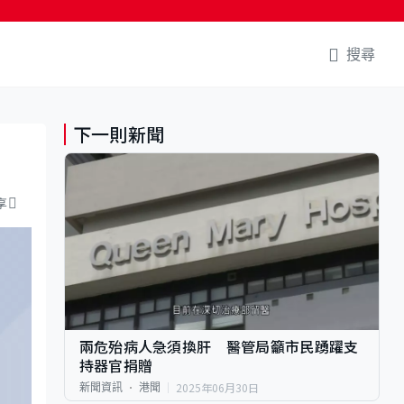
搜尋
下一則新聞
享
兩危殆病人急須換肝 醫管局籲市民踴躍支
持器官捐贈
2025年06月30日
新聞資訊
港聞