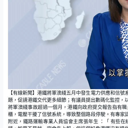
L
U
o
n
【有線新聞】港鐵將軍澳綫五月中發生電力供應和信號
a
m
d
u
e
t
題，促請港鐵交代更多細節；有議員提出數碼化監控，
d
e
:
將軍澳綫事故超過一個月，港鐵向政府提交報告指有職
2
2
.
櫃，電壓干擾了信號系統，導致整個路段停駛。有專家
2
2
附近，鐵路運輸專業人員協會主席張年生 ：「 有些
%