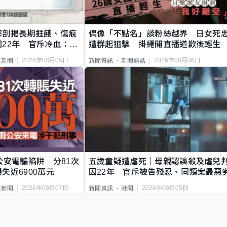
解剖揭長期捱餓、傷痕
偶像「不點名」談粉絲越界 日女死
22年 官斥冷血：同
遭群起狙擊 掛繩開直播道歉後輕生
2026年08月05日
2026年08月06日
頁新聞
新聞資訊
新聞熱話
公安電騙陷阱 分81次
五歲童疑遭虐死｜母親認誤殺及虐兒
失近6900萬元
囚22年 官斥被告殘忍、同類案最惡
2026年08月07日
2026年08月05日
頁新聞
新聞資訊
港聞