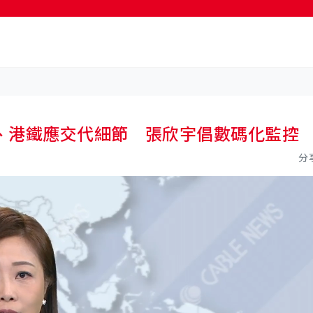
按輸入鍵開始搜尋
、港鐵應交代細節 張欣宇倡數碼化監控
分