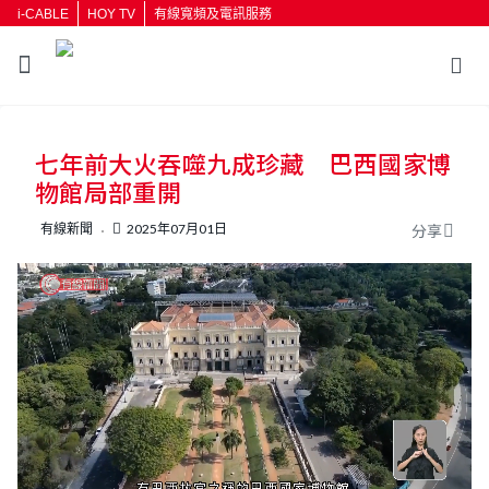
i-CABLE
HOY TV
有線寬頻及電訊服務
返回
七年前大火吞噬九成珍藏 巴西國家博
按輸入鍵開始搜尋
物館局部重開
有線新聞
2025年07月01日
分享