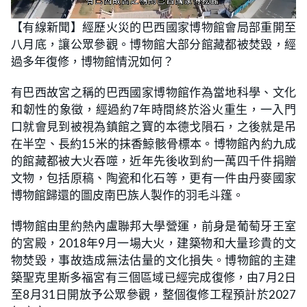
L
U
o
n
【有線新聞】經歷火災的巴西國家博物館會局部重開至
a
m
d
u
八月底，讓公眾參觀。博物館大部分館藏都被焚毀，經
e
t
d
e
:
過多年復修，博物館情況如何？
3
3
.
有巴西故宮之稱的巴西國家博物館作為當地科學、文化
3
3
和韌性的象徵，經過約7年時間終於浴火重生，一入門
%
口就會見到被視為鎮館之寶的本德戈隕石，之後就是吊
在半空、長約15米的抹香鯨骸骨標本。博物館內約九成
的館藏都被大火吞噬，近年先後收到約一萬四千件捐贈
文物，包括原稿、陶瓷和化石等，更有一件由丹麥國家
博物館歸還的圖皮南巴族人製作的羽毛斗篷。
博物館由里約熱內盧聯邦大學營運，前身是葡萄牙王室
的宮殿，2018年9月一場大火，建築物和大量珍貴的文
物焚毀，事故造成無法估量的文化損失。博物館的主建
築聖克里斯多福宮有三個區域已經完成復修，由7月2日
至8月31日開放予公眾參觀，整個復修工程預計於2027