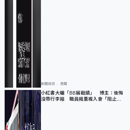
新聞資訊
港聞
小紅書大曬「BB展戰績」 博主：後悔
沒帶行李箱 職員揭重複入會「阻止唔
到」