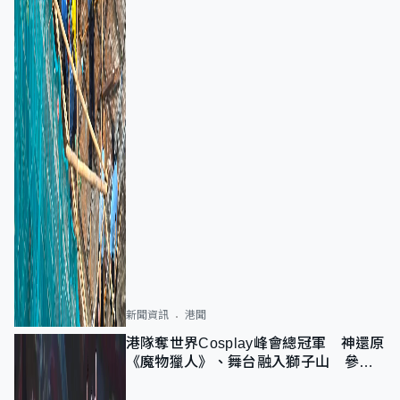
新聞資訊
港聞
港隊奪世界Cosplay峰會總冠軍 神還原
《魔物獵人》、舞台融入獅子山 參賽
者：讓大家認識香港