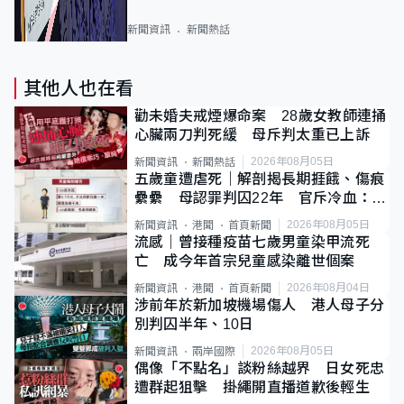
新聞資訊
新聞熱話
其他人也在看
勸未婚夫戒煙爆命案 28歲女教師連捅
心臟兩刀判死緩 母斥判太重已上訴
2026年08月05日
新聞資訊
新聞熱話
五歲童遭虐死｜解剖揭長期捱餓、傷痕
纍纍 母認罪判囚22年 官斥冷血：同
類案最惡劣
2026年08月05日
新聞資訊
港聞
首頁新聞
流感｜曾接種疫苗七歲男童染甲流死
亡 成今年首宗兒童感染離世個案
2026年08月04日
新聞資訊
港聞
首頁新聞
涉前年於新加坡機場傷人 港人母子分
別判囚半年、10日
2026年08月05日
新聞資訊
兩岸國際
偶像「不點名」談粉絲越界 日女死忠
遭群起狙擊 掛繩開直播道歉後輕生