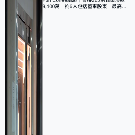
Fun Coffee騙局｜警接225宗報案涉款
9,400萬 拘6人包括董事股東 最高金
額一宗涉近千萬