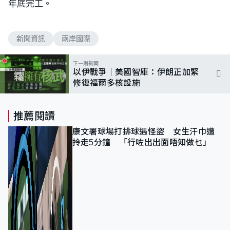
年底完工。
新聞資訊
兩岸國際
下一則新聞
以伊戰爭｜美國智庫：伊朗正加緊
修復福爾多核設施
推薦閱讀
康文署球場打排球遇怪盜 女生汗巾遭
拎走5分鐘 「行咗出出面唔知做乜」