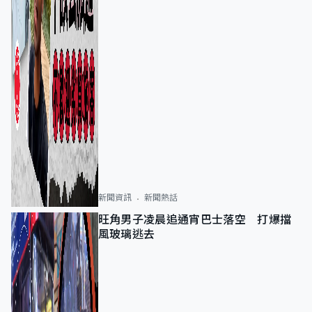
新聞資訊
新聞熱話
旺角男子凌晨追通宵巴士落空 打爆擋
風玻璃逃去