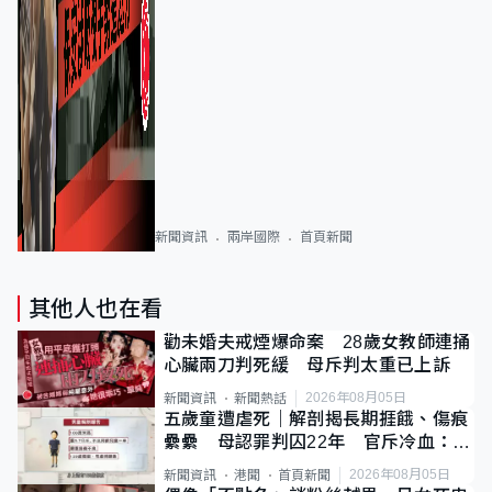
新聞資訊
兩岸國際
首頁新聞
其他人也在看
勸未婚夫戒煙爆命案 28歲女教師連捅
心臟兩刀判死緩 母斥判太重已上訴
2026年08月05日
新聞資訊
新聞熱話
五歲童遭虐死｜解剖揭長期捱餓、傷痕
纍纍 母認罪判囚22年 官斥冷血：同
類案最惡劣
2026年08月05日
新聞資訊
港聞
首頁新聞