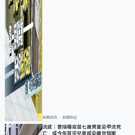
新聞資訊
新聞熱話
流感｜曾接種疫苗七歲男童染甲流死
亡 成今年首宗兒童感染離世個案