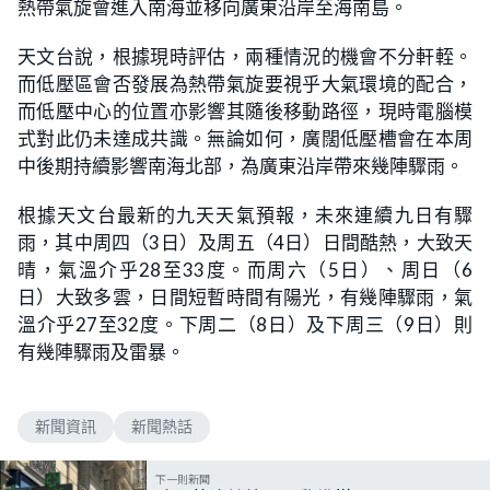
熱帶氣旋會進入南海並移向廣東沿岸至海南島。
天文台說，根據現時評估，兩種情況的機會不分軒輊。
而低壓區會否發展為熱帶氣旋要視乎大氣環境的配合，
而低壓中心的位置亦影響其隨後移動路徑，現時電腦模
式對此仍未達成共識。無論如何，廣闊低壓槽會在本周
中後期持續影響南海北部，為廣東沿岸帶來幾陣驟雨。
根據天文台最新的九天天氣預報，未來連續九日有驟
雨，其中周四（3日）及周五（4日）日間酷熱，大致天
晴，氣溫介乎28至33度。而周六（5日）、周日（6
日）大致多雲，日間短暫時間有陽光，有幾陣驟雨，氣
溫介乎27至32度。下周二（8日）及下周三（9日）則
有幾陣驟雨及雷暴。
新聞資訊
新聞熱話
下一則新聞