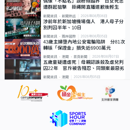
偶像「不點名」談粉絲越界 日女死忠
遭群起狙擊 掛繩開直播道歉後輕生
2026年08月06日
新聞資訊
新聞熱話
涉前年於新加坡機場傷人 港人母子分
別判囚半年、10日
2026年08月05日
新聞資訊
兩岸國際
43歲主婦墮內地公安電騙陷阱 分81次
轉賬「保證金」損失近6900萬元
2026年08月07日
新聞資訊
港聞
首頁新聞
五歲童疑遭虐死｜母親認誤殺及虐兒判
囚22年 官斥被告殘忍、同類案最惡劣
2026年08月05日
新聞資訊
港聞