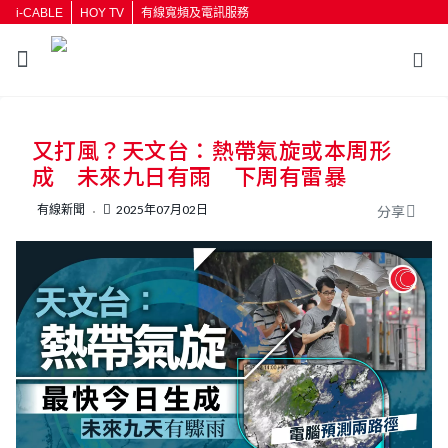
i-CABLE
HOY TV
有線寬頻及電訊服務
返回
又打風？天文台：熱帶氣旋或本周形
按輸入鍵開始搜尋
成 未來九日有雨 下周有雷暴
有線新聞
2025年07月02日
分享