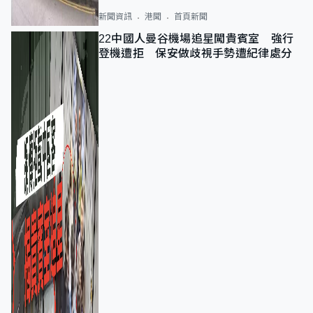
新聞資訊
港聞
首頁新聞
22中國人曼谷機場追星闖貴賓室 強行
登機遭拒 保安做歧視手勢遭紀律處分