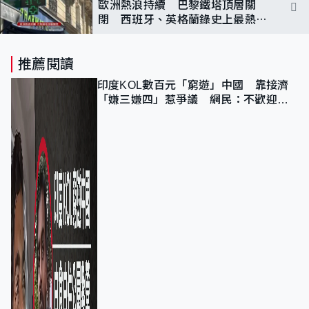
歐洲熱浪持續 巴黎鐵塔頂層關
閉 西班牙、英格蘭錄史上最熱6
月
推薦閱讀
印度KOL數百元「窮遊」中國 靠接濟
「嫌三嫌四」惹爭議 網民：不歡迎劣
質旅客