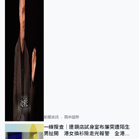
新聞資訊
兩岸國際
一線搜查｜連鎖店試身室布簾突遭陌生
男扯開 港女換衫險走光報警 全港分