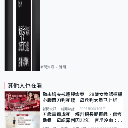
新聞資訊
港聞
其他人也在看
勸未婚夫戒煙爆命案 28歲女教師連捅
心臟兩刀判死緩 母斥判太重已上訴
2026年08月05日
新聞資訊
新聞熱話
五歲童遭虐死｜解剖揭長期捱餓、傷痕
纍纍 母認罪判囚22年 官斥冷血：同
類案最惡劣