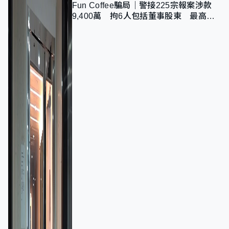
Fun Coffee騙局｜警接225宗報案涉款
9,400萬 拘6人包括董事股東 最高金
額一宗涉近千萬