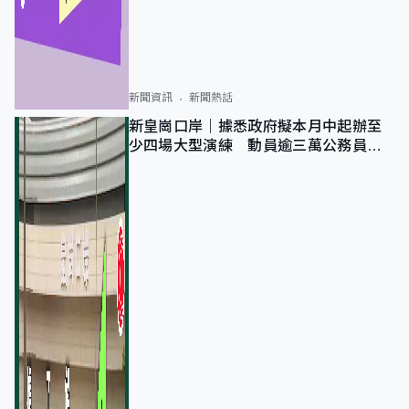
新聞資訊
新聞熱話
新皇崗口岸｜據悉政府擬本月中起辦至
少四場大型演練 動員逾三萬公務員人
次測試