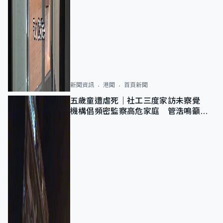
新聞資訊
港聞
首頁新聞
五歲童遭虐死｜社工三度家訪未察覺
機構倡頻密監察高危家庭 管浩鳴籲加
強跨部門協作