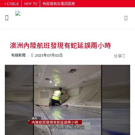
i-CABLE
HOY TV
有線寬頻及電訊服務
返回
澳洲內陸航班發現有蛇延誤兩小時
按輸入鍵開始搜尋
有線新聞
2025年07月02日
分享