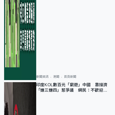
新聞資訊
港聞
首頁新聞
印度KOL數百元「窮遊」中國 靠接濟
「嫌三嫌四」惹爭議 網民：不歡迎劣
質旅客