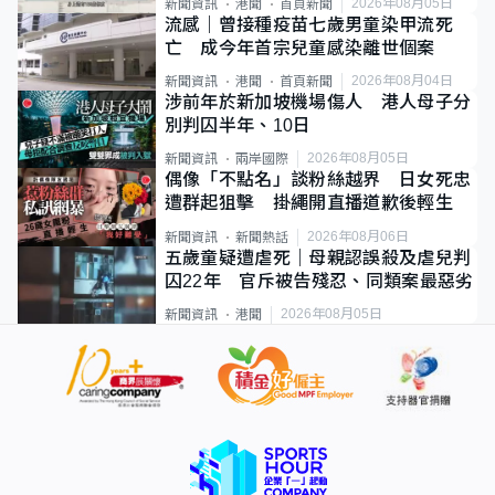
2026年08月05日
新聞資訊
港聞
首頁新聞
流感｜曾接種疫苗七歲男童染甲流死
亡 成今年首宗兒童感染離世個案
2026年08月04日
新聞資訊
港聞
首頁新聞
涉前年於新加坡機場傷人 港人母子分
別判囚半年、10日
2026年08月05日
新聞資訊
兩岸國際
偶像「不點名」談粉絲越界 日女死忠
遭群起狙擊 掛繩開直播道歉後輕生
2026年08月06日
新聞資訊
新聞熱話
五歲童疑遭虐死｜母親認誤殺及虐兒判
囚22年 官斥被告殘忍、同類案最惡劣
2026年08月05日
新聞資訊
港聞