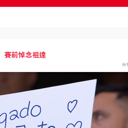
按輸入鍵開始搜尋
 賽前悼念祖達
分