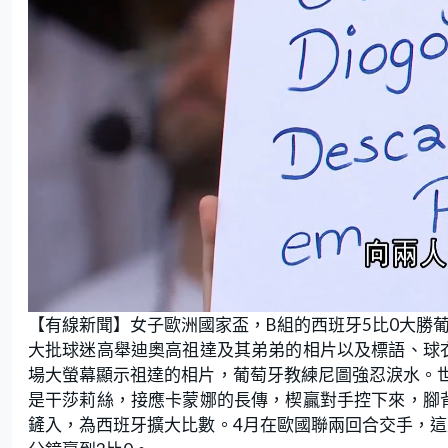
L
U
o
n
【有線新聞】女子歐洲國家盃，B組的西班牙5比0大勝
a
m
d
u
e
t
大批球迷高舉迪奧高祖達及其弟弟的相片以及標語、球
d
e
:
場大螢幕顯示祖達的相片，葡萄牙教練尼圖強忍淚水。世
2
0
.
是干莎莉絲，接應卡蒙娜的長傳，楔贏對手控下來，腳
6
9
鏟入，為西班牙擴大比數。4月在歐國聯兩回合交手，這
%