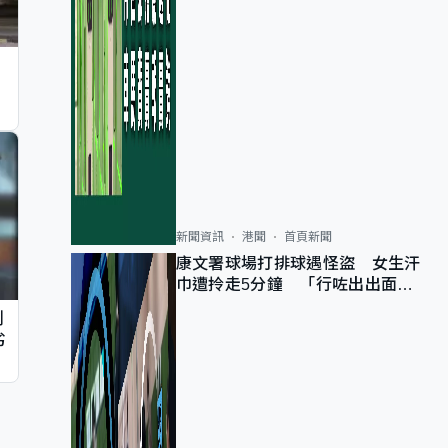
新聞資訊
港聞
首頁新聞
康文署球場打排球遇怪盜 女生汗
巾遭拎走5分鐘 「行咗出出面唔
知做乜」
判
劣