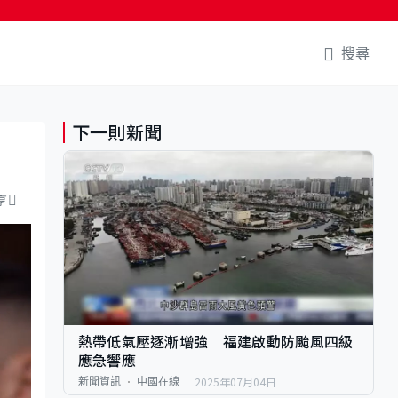
搜尋
下一則新聞
享
熱帶低氣壓逐漸增強 福建啟動防颱風四級
應急響應
2025年07月04日
新聞資訊
中國在線