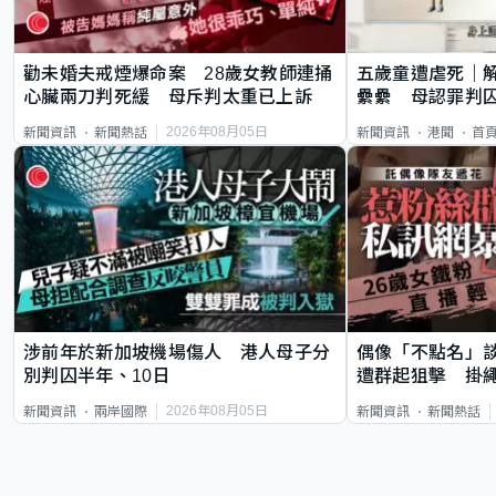
勸未婚夫戒煙爆命案 28歲女教師連捅
五歲童遭虐死｜
心臟兩刀判死緩 母斥判太重已上訴
纍纍 母認罪判囚
類案最惡劣
2026年08月05日
新聞資訊
新聞熱話
新聞資訊
港聞
首
涉前年於新加坡機場傷人 港人母子分
偶像「不點名」
別判囚半年、10日
遭群起狙擊 掛
2026年08月05日
新聞資訊
兩岸國際
新聞資訊
新聞熱話