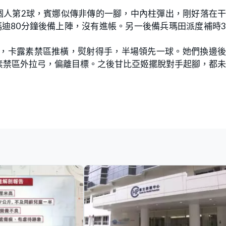
個人第2球，賓娜似傳非傳的一腳，中內柱彈出，剛好落在
迪80分鐘後備上陣，沒有進帳。另一後備兵瑪田派度補時
現，卡露素禁區推橫，熨射得手，半場領先一球。她們換邊
素禁區外拉弓，偏離目標。之後甘比亞姬擺脫對手起腳，都