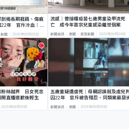
流感｜曾接種疫苗七歲男童染甲流死
解剖揭長期捱餓、傷痕
亡 成今年首宗兒童感染離世個案
22年 官斥冷血：同
2026年08月04日
新聞資訊
港聞
首頁新聞
2026年08月05日
頁新聞
談粉絲越界 日女死忠
五歲童疑遭虐死｜母親認誤殺及虐兒
繩開直播道歉後輕生
囚22年 官斥被告殘忍、同類案最惡
2026年08月06日
2026年08月05日
新聞資訊
港聞