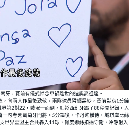
葡萄牙，賽前有儀式悼念車禍離世的迪奧高祖達。
衣，向兩人作最後致敬，兩隊球員臂纏黑紗，賽前默哀1分
界第2對22，戰況一面倒，紅衫西班牙踢了88秒開紀錄，
背一勾考起葡萄牙門將。5分鐘後，卡丹迪橫傳，域琪盧比
支世界盃盟主合共轟入11球，佩度娜絲扣過守衛，冷靜射入