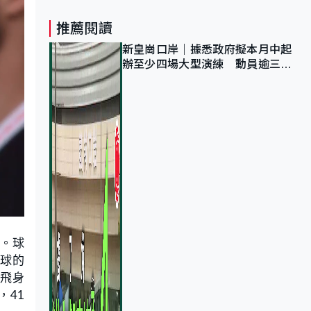
推薦閱讀
新皇崗口岸｜據悉政府擬本月中起
辦至少四場大型演練 動員逾三萬
公務員人次測試
鐘。球
入球的
絲飛身
，41