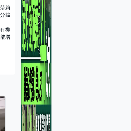
干莎莉
3分鐘
後有機
未能增