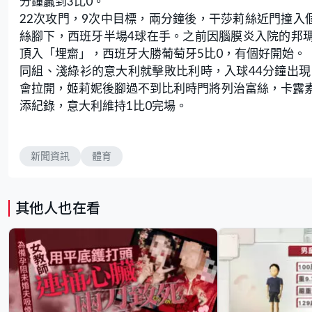
分鐘贏到3比0。
22次攻門，9次中目標，兩分鐘後，干莎莉絲近門撞入
絲腳下，西班牙半場4球在手。之前因腦膜炎入院的邦瑪
頂入「埋齋」，西班牙大勝葡萄牙5比0，有個好開始。
同組、淺綠衫的意大利就擊敗比利時，入球44分鐘出
會拉開，姬莉妮後腳過不到比利時門將列治富絲，卡露
添紀錄，意大利維持1比0完場。
新聞資訊
體育
其他人也在看