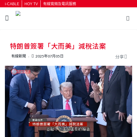
i-CABLE
HOY TV
有線寬頻及電訊服務
返回
特朗普簽署「大而美」減稅法案
按輸入鍵開始搜尋
有線新聞
2025年07月05日
分享
L
U
o