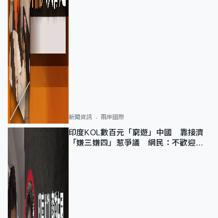
新聞資訊
兩岸國際
印度KOL數百元「窮遊」中國 靠接濟
「嫌三嫌四」惹爭議 網民：不歡迎劣
質旅客