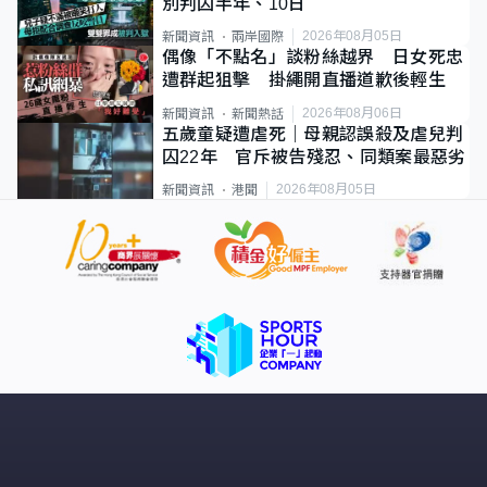
別判囚半年、10日
2026年08月05日
新聞資訊
兩岸國際
偶像「不點名」談粉絲越界 日女死忠
遭群起狙擊 掛繩開直播道歉後輕生
2026年08月06日
新聞資訊
新聞熱話
五歲童疑遭虐死｜母親認誤殺及虐兒判
囚22年 官斥被告殘忍、同類案最惡劣
2026年08月05日
新聞資訊
港聞