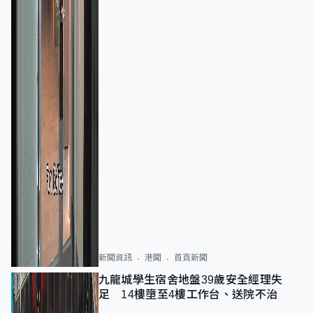
新聞資訊
港聞
首頁新聞
九龍城學生宿舍地盤39歲安全經理失
足 14樓墮至4樓工作台、送院不治