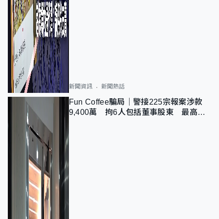
新聞資訊
新聞熱話
Fun Coffee騙局｜警接225宗報案涉款
9,400萬 拘6人包括董事股東 最高金
額一宗涉近千萬