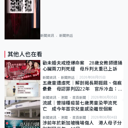
新聞資訊
新聞熱話
其他人也在看
勸未婚夫戒煙爆命案 28歲女教師連捅
心臟兩刀判死緩 母斥判太重已上訴
2026年08月05日
新聞資訊
新聞熱話
五歲童遭虐死｜解剖揭長期捱餓、傷痕
纍纍 母認罪判囚22年 官斥冷血：同
類案最惡劣
2026年08月05日
新聞資訊
港聞
首頁新聞
流感｜曾接種疫苗七歲男童染甲流死
亡 成今年首宗兒童感染離世個案
2026年08月04日
新聞資訊
港聞
首頁新聞
涉前年於新加坡機場傷人 港人母子分