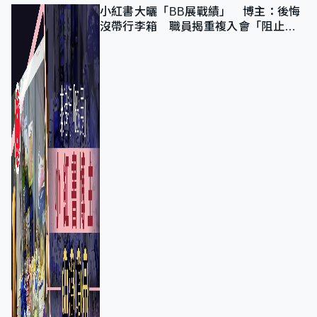
小紅書大曬「BB展戰績」 博主：後悔
沒帶行李箱 職員揭重複入會「阻止唔
到」