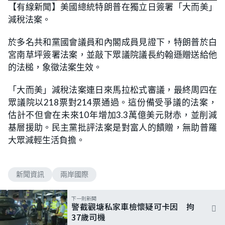
n
【有線新聞】美國總統特朗普在獨立日簽署「大而美」
a
m
d
u
減稅法案。
e
t
d
e
:
5
於多名共和黨國會議員和內閣成員見證下，特朗普於白
2
.
宮南草坪簽署法案，並敲下眾議院議長約翰遜贈送給他
9
4
的法槌，象徵法案生效。
%
「大而美」減稅法案連日來馬拉松式審議，最終周四在
眾議院以218票對214票通過。這份備受爭議的法案，
估計不但會在未來10年增加3.3萬億美元財赤，並削減
基層援助。民主黨批評法案是對富人的饋贈，無助普羅
大眾減輕生活負擔。
新聞資訊
兩岸國際
下一則新聞
警截觀塘私家車檢懷疑可卡因 拘
37歲司機