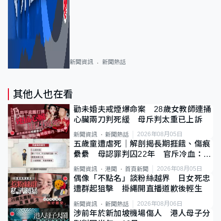
新聞資訊
新聞熱話
其他人也在看
勸未婚夫戒煙爆命案 28歲女教師連捅
心臟兩刀判死緩 母斥判太重已上訴
2026年08月05日
新聞資訊
新聞熱話
五歲童遭虐死｜解剖揭長期捱餓、傷痕
纍纍 母認罪判囚22年 官斥冷血：同
類案最惡劣
2026年08月05日
新聞資訊
港聞
首頁新聞
偶像「不點名」談粉絲越界 日女死忠
遭群起狙擊 掛繩開直播道歉後輕生
2026年08月06日
新聞資訊
新聞熱話
涉前年於新加坡機場傷人 港人母子分