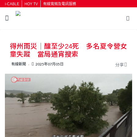
i-CABLE
HOY TV
有線寬頻及電訊服務
返回
得州雨災｜釀至少24死 多名夏令營女
按輸入鍵開始搜尋
童失蹤 當局通宵搜索
有線新聞
2025年07月05日
分享