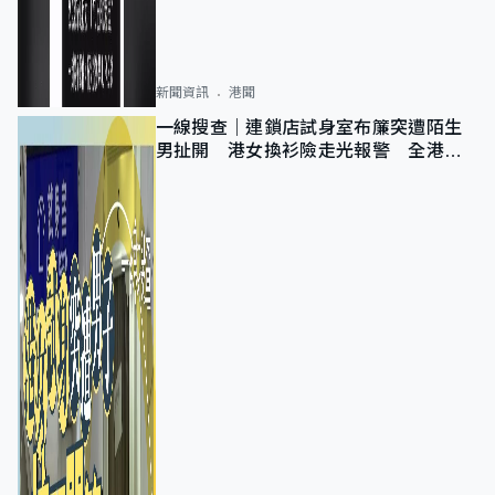
新聞資訊
港聞
一線搜查｜連鎖店試身室布簾突遭陌生
男扯開 港女換衫險走光報警 全港分
店急換實體門