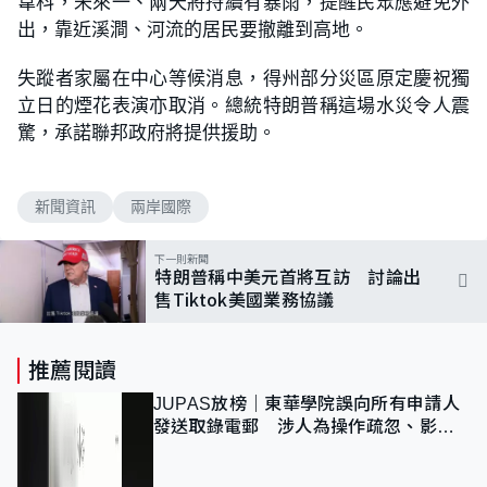
韋科，未來一、兩天將持續有暴雨，提醒民眾應避免外
出，靠近溪澗、河流的居民要撤離到高地。
失蹤者家屬在中心等候消息，得州部分災區原定慶祝獨
立日的煙花表演亦取消。總統特朗普稱這場水災令人震
驚，承諾聯邦政府將提供援助。
新聞資訊
兩岸國際
下一則新聞
特朗普稱中美元首將互訪 討論出
售Tiktok美國業務協議
推薦閱讀
JUPAS放榜｜東華學院誤向所有申請人
發送取錄電郵 涉人為操作疏忽、影響
11,139人