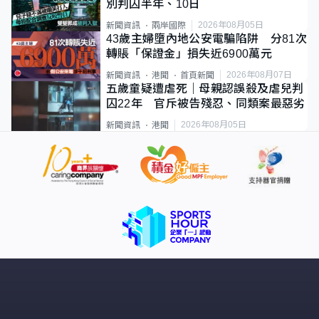
別判囚半年、10日
2026年08月05日
新聞資訊
兩岸國際
43歲主婦墮內地公安電騙陷阱 分81次
轉賬「保證金」損失近6900萬元
2026年08月07日
新聞資訊
港聞
首頁新聞
五歲童疑遭虐死｜母親認誤殺及虐兒判
囚22年 官斥被告殘忍、同類案最惡劣
2026年08月05日
新聞資訊
港聞