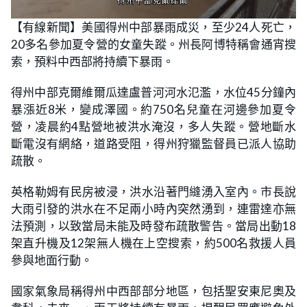
L
U
o
n
【有線新聞】美國得州中部暴雨成災，至少24人死亡，
a
m
d
u
20多名參加夏令營的女童失蹤。州長阿博特稱會通宵搜
e
t
d
e
:
索，預料中西部將持續下暴雨。
3
0
.
得州中部克爾維爾瓜達盧普河河水氾濫，水位45分鐘內
0
0
暴漲近8米，變成澤國。約750名兒童在河邊參加夏令
%
營，凌晨約4點營地被洪水淹沒，多人失蹤。營地斷水
斷電沒有網絡，道路受阻，得州狩獵監督員已派人協助
疏散。
英格勒姆有民房被浸，洪水沿著門縫湧入室內。市長說
大雨引發的洪水在不足兩小時內突然湧到，連雷達亦無
法預測，以致當局未能及時發布疏散警告。當局出動18
架直升機及12架無人機在上空搜索，約500名救援人員
參與地面行動。
國家氣象局稱得州中西部部分地區，包括聖安東尼奧及