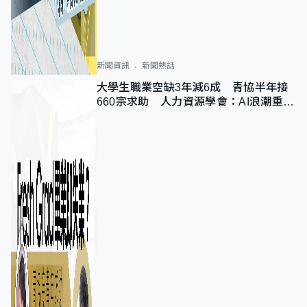
新聞資訊
新聞熱話
大學生職業空缺3年減6成 青協半年接
660宗求助 人力資源學會：AI浪潮重整
職位需求