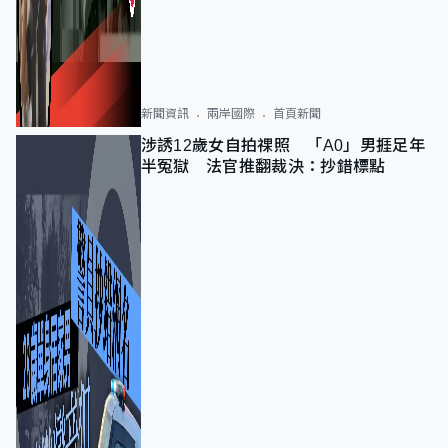
新聞資訊
兩岸國際
首頁新聞
涉誘12歲女自拍祼照 「A0」男捱足年
半冤獄 法官推翻裁決：抄錯標點