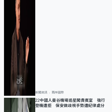
新聞資訊
兩岸國際
22中國人曼谷機場追星闖貴賓室 強行
登機遭拒 保安做歧視手勢遭紀律處分