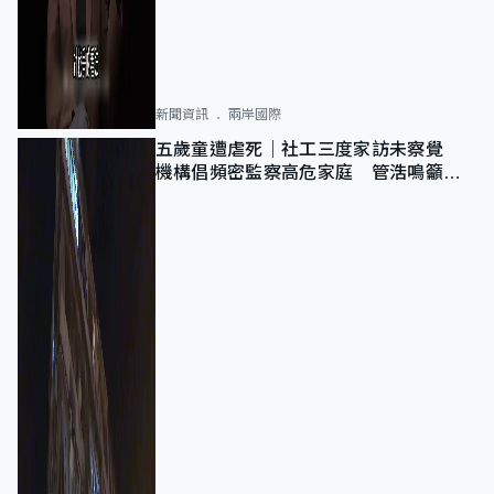
新聞資訊
兩岸國際
五歲童遭虐死｜社工三度家訪未察覺
機構倡頻密監察高危家庭 管浩鳴籲加
強跨部門協作