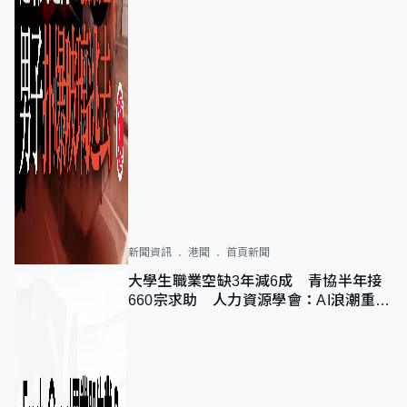
新聞資訊
港聞
首頁新聞
大學生職業空缺3年減6成 青協半年接
660宗求助 人力資源學會：AI浪潮重整
職位需求