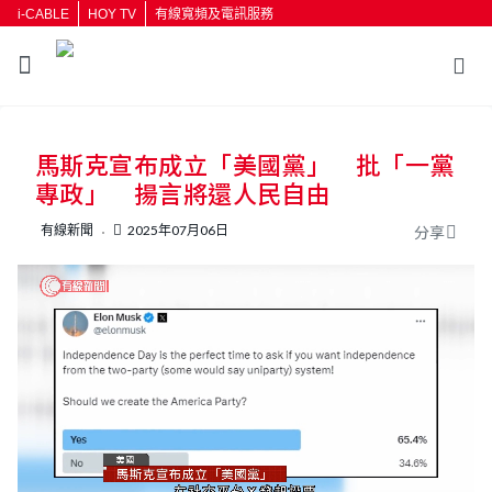
i-CABLE
HOY TV
有線寬頻及電訊服務
返回
馬斯克宣布成立「美國黨」 批「一黨
按輸入鍵開始搜尋
專政」 揚言將還人民自由
有線新聞
2025年07月06日
分享