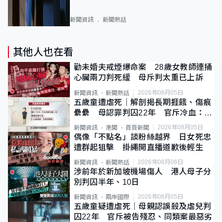
新聞資訊
新聞熱話
其他人也在看
勸未婚夫戒煙爆命案 28歲女教師連捅
心臟兩刀判死緩 母斥判太重已上訴
2026年08月05日
新聞資訊
新聞熱話
五歲童遭虐死｜解剖揭長期捱餓、傷痕
纍纍 母認罪判囚22年 官斥冷血：同
類案最惡劣
2026年08月05日
新聞資訊
港聞
首頁新聞
偶像「不點名」談粉絲越界 日女死忠
遭群起狙擊 掛繩開直播道歉後輕生
2026年08月06日
新聞資訊
新聞熱話
涉前年於新加坡機場傷人 港人母子分
別判囚半年、10日
2026年08月05日
新聞資訊
兩岸國際
五歲童疑遭虐死｜母親認誤殺及虐兒判
囚22年 官斥被告殘忍、同類案最惡劣