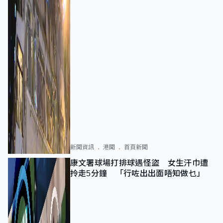
新聞資訊
港聞
首頁新聞
康文署球場打排球遇怪盜 女生汗巾遭
拎走5分鐘 「行咗出出面唔知做乜」