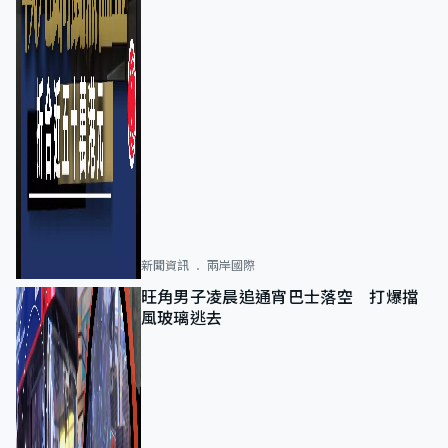
新聞資訊
兩岸國際
旺角男子凌晨追通宵巴士落空 打爆擋
風玻璃逃去