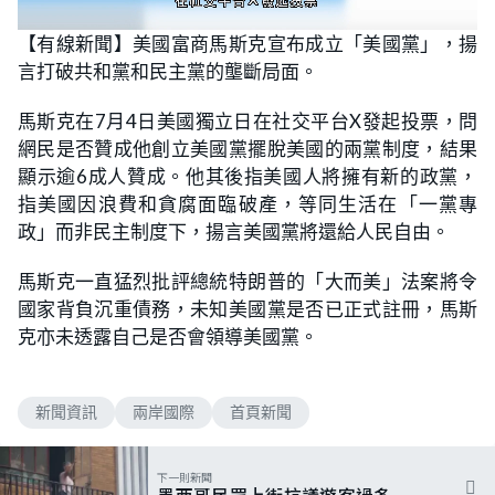
L
U
o
n
【有線新聞】美國富商馬斯克宣布成立「美國黨」，揚
a
m
d
u
言打破共和黨和民主黨的壟斷局面。
e
t
d
e
:
6
馬斯克在7月4日美國獨立日在社交平台X發起投票，問
2
.
網民是否贊成他創立美國黨擺脫美國的兩黨制度，結果
0
7
顯示逾6成人贊成。他其後指美國人將擁有新的政黨，
%
指美國因浪費和貪腐面臨破產，等同生活在「一黨專
政」而非民主制度下，揚言美國黨將還給人民自由。
馬斯克一直猛烈批評總統特朗普的「大而美」法案將令
國家背負沉重債務，未知美國黨是否已正式註冊，馬斯
克亦未透露自己是否會領導美國黨。
新聞資訊
兩岸國際
首頁新聞
下一則新聞
墨西哥民眾上街抗議遊客過多