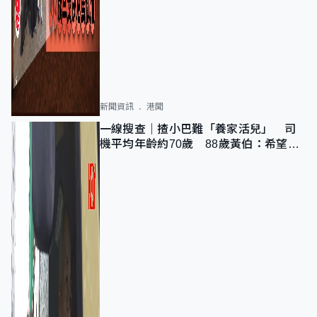
新聞資訊
港聞
一線搜查｜揸小巴難「養家活兒」 司
機平均年齡約70歲 88歲黃伯：希望一
直揸落去