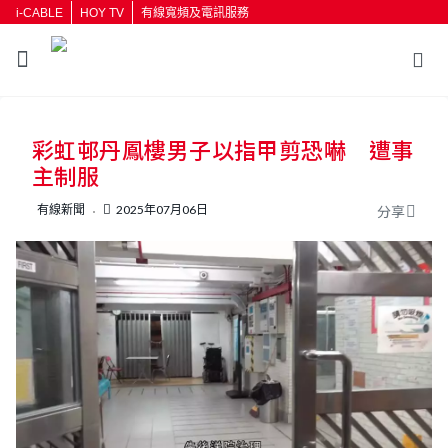
i-CABLE
HOY TV
有線寬頻及電訊服務
返回
彩虹邨丹鳳樓男子以指甲剪恐嚇 遭事
按輸入鍵開始搜尋
主制服
有線新聞
2025年07月06日
分享