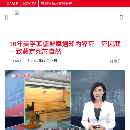
i-CABLE
HOY TV
有線寬頻及電訊服務
返回
16年美孚菲傭辭職通知內猝死 死因庭
按輸入鍵開始搜尋
一致裁定死於自然
i-Cable
2022年06月15日
分享