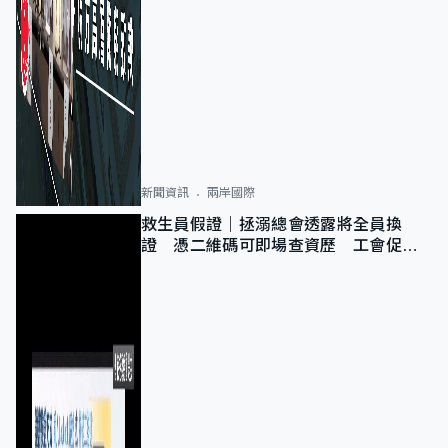
新聞資訊
兩岸國際
救生員假證｜拯溺總會透露將全員換
證 憑二維碼可即場查資歷 工會促加
強巡查