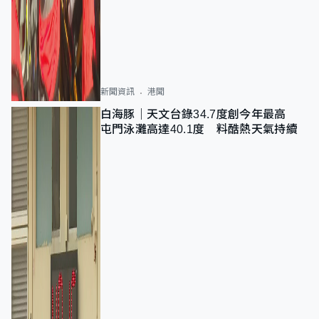
新聞資訊
港聞
白海豚｜天文台錄34.7度創今年最高
屯門泳灘高達40.1度 料酷熱天氣持續