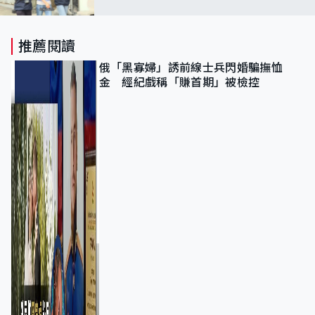
推薦閱讀
俄「黑寡婦」誘前線士兵閃婚騙撫恤
金 經紀戲稱「賺首期」被檢控