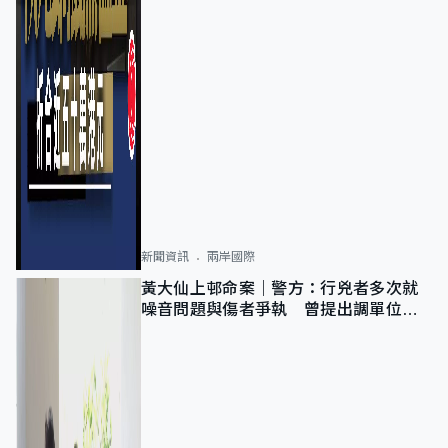
新聞資訊
兩岸國際
黃大仙上邨命案｜警方：行兇者多次就
噪音問題與傷者爭執 曾提出調單位已
獲批