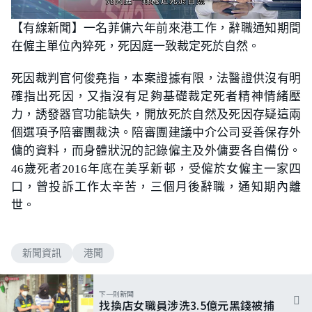
L
U
o
n
a
【有線新聞】一名菲傭六年前來港工作，辭職通知期間
m
d
u
e
t
在僱主單位內猝死，死因庭一致裁定死於自然。
d
e
:
1
0
死因裁判官何俊堯指，本案證據有限，法醫證供沒有明
0
.
確指出死因，又指沒有足夠基礎裁定死者精神情緒壓
0
0
力，誘發器官功能缺失，開放死於自然及死因存疑這兩
%
個選項予陪審團裁決。陪審團建議中介公司妥善保存外
傭的資料，而身體狀況的記錄僱主及外傭要各自備份。
46歲死者2016年底在美孚新邨，受僱於女僱主一家四
口，曾投訴工作太辛苦，三個月後辭職，通知期內離
世。
新聞資訊
港聞
下一則新聞
找換店女職員涉洗3.5億元黑錢被捕