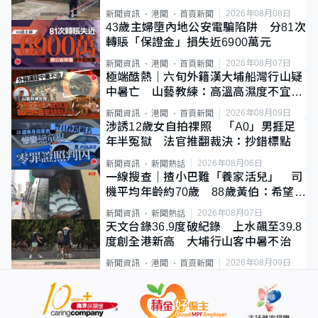
斃
2026年08月08日
新聞資訊
港聞
首頁新聞
43歲主婦墮內地公安電騙陷阱 分81次
轉賬「保證金」損失近6900萬元
2026年08月07日
新聞資訊
港聞
首頁新聞
極端酷熱｜六旬外籍漢大埔船灣行山疑
中暑亡 山藝教練：高溫高濕度不宜遠
足
2026年08月09日
新聞資訊
港聞
首頁新聞
涉誘12歲女自拍祼照 「A0」男捱足
年半冤獄 法官推翻裁決：抄錯標點
2026年08月06日
新聞資訊
新聞熱話
一線搜查｜揸小巴難「養家活兒」 司
機平均年齡約70歲 88歲黃伯：希望一
直揸落去
2026年08月07日
新聞資訊
新聞熱話
天文台錄36.9度破紀錄 上水飆至39.8
度創全港新高 大埔行山客中暑不治
2026年08月09日
新聞資訊
港聞
首頁新聞