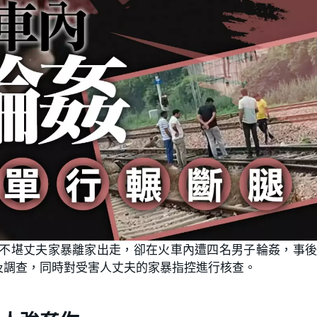
因不堪丈夫家暴離家出走，卻在火車內遭四名男子輪姦，事
及調查，同時對受害人丈夫的家暴指控進行核查。