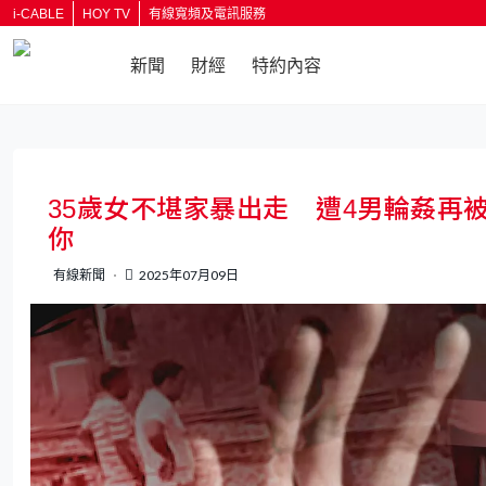
i-CABLE
HOY TV
有線寬頻及電訊服務
新聞
財經
特約內容
返回
35歲女不堪家暴出走 遭4男輪姦再
你
有線新聞
2025年07月09日