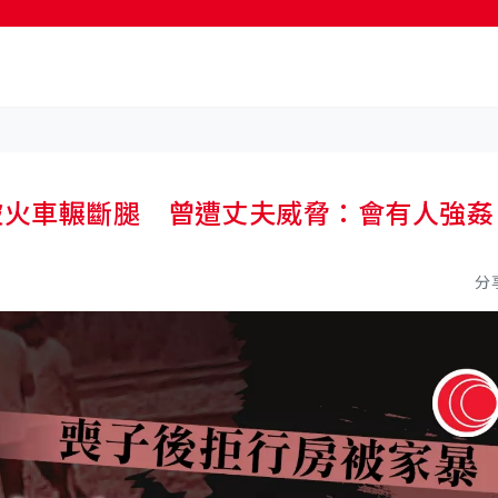
按輸入鍵開始搜尋
被火車輾斷腿 曾遭丈夫威脅：會有人強姦
分