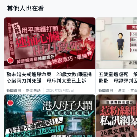
其他人也在看
勸未婚夫戒煙爆命案 28歲女教師連捅
五歲童遭虐死｜
心臟兩刀判死緩 母斥判太重已上訴
纍纍 母認罪判囚
類案最惡劣
2026年08月05日
新聞資訊
新聞熱話
新聞資訊
港聞
首