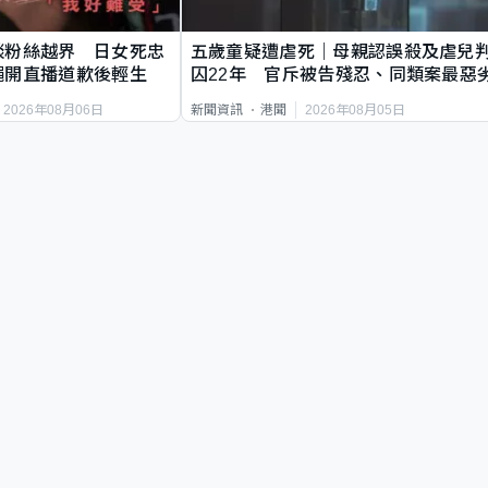
談粉絲越界 日女死忠
五歲童疑遭虐死｜母親認誤殺及虐兒
繩開直播道歉後輕生
囚22年 官斥被告殘忍、同類案最惡
2026年08月06日
2026年08月05日
新聞資訊
港聞