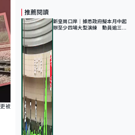
推薦閱讀
新皇崗口岸｜據悉政府擬本月中起
辦至少四場大型演練 動員逾三萬
公務員人次測試
後更被