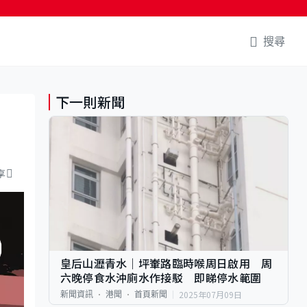
搜尋
下一則新聞
享
皇后山瀝青水｜坪輋路臨時喉周日啟用 周
六晚停食水沖廁水作接駁 即睇停水範圍
2025年07月09日
新聞資訊
港聞
首頁新聞