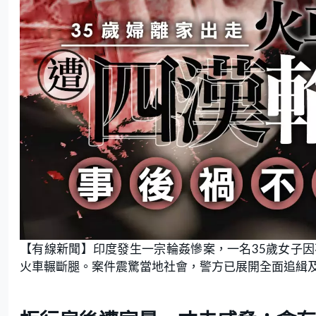
【有線新聞】印度發生一宗輪姦慘案，一名35歲女子
火車輾斷腿。案件震驚當地社會，警方已展開全面追緝