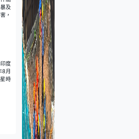
家暴及
傷害，
據印度
年8月
觀星時