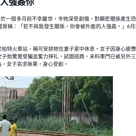
人強姦你
子於一個多月前不幸離世，令她深受創傷，對親密關係產生
脅稱：「若不與我發生關係，你會被外面的人強姦。」6月
尼帕特火車站，稱可安排她在妻子家中休息。女子因身心疲
女子始驚覺受騙並奮力掙扎，試圖逃跑，未料車門已被另外
為，女子哀求無果，身心受創。