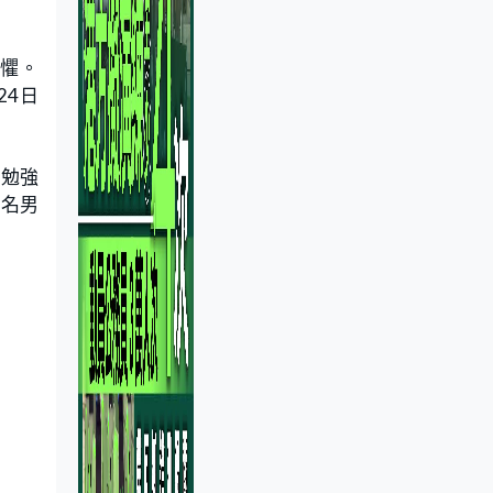
恐懼。
24日
憊勉強
三名男