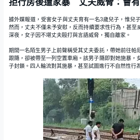
拒行房後遭家暴 丈夫威脅：會有
據外媒報道，受害女子與丈夫育有一名3歲兒子，惟兒
然而，丈夫不僅未予安慰，反而持續要求性行為，甚至威
深夜，女子因不堪丈夫毆打與言語威脅，獨自離家。
期間一名陌生男子上前聲稱受其丈夫委託，帶她前往帕
跟隨，卻被帶至一列空置車廂。該男子隨即對她施暴，
子封鎖。四人輪流對其施暴，甚至試圖進行不自然性行