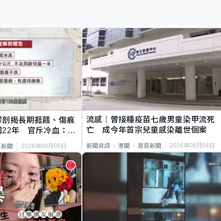
流感｜曾接種疫苗七歲男童染甲流死
解剖揭長期捱餓、傷痕
亡 成今年首宗兒童感染離世個案
22年 官斥冷血：同
2026年08月04日
新聞資訊
港聞
首頁新聞
2026年08月05日
頁新聞