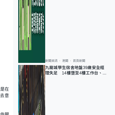
新聞資訊
港聞
首頁新聞
九龍城學生宿舍地盤39歲安全經
理失足 14樓墮至4樓工作台、送
院不治
人是在
去意
案件關