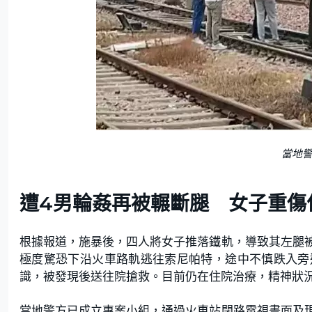
當地
遭4男輪姦再被輾斷腿 女子重傷
根據報道，施暴後，四人將女子推落鐵軌，導致其左腿
極度驚恐下沿火車路軌逃往索尼帕特，途中不慎跌入旁
識，被發現後送往院搶救。目前仍在住院治療，精神狀
當地警方已成立專案小組，通過火車站閉路電視畫面及