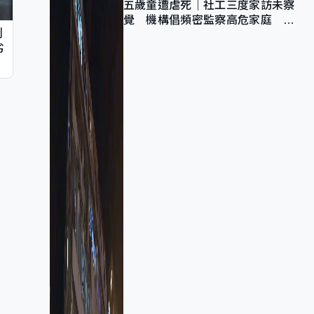
五歲童遭虐死｜社工三度家訪未察
覺 機構倡頻密監察高危家庭 管
判
浩鳴籲加強跨部門協作
劣