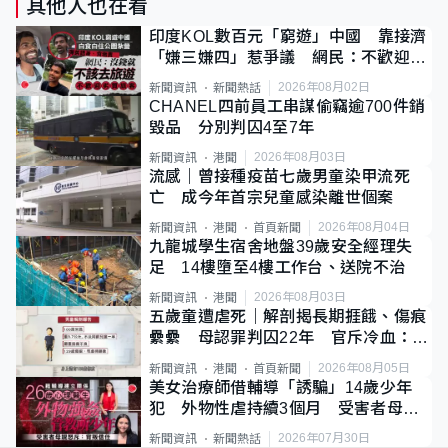
其他人也在看
印度KOL數百元「窮遊」中國 靠接濟
「嫌三嫌四」惹爭議 網民：不歡迎劣
質旅客
2026年08月02日
新聞資訊
新聞熱話
CHANEL四前員工串謀偷竊逾700件銷
毀品 分別判囚4至7年
2026年08月03日
新聞資訊
港聞
流感｜曾接種疫苗七歲男童染甲流死
亡 成今年首宗兒童感染離世個案
2026年08月04日
新聞資訊
港聞
首頁新聞
九龍城學生宿舍地盤39歲安全經理失
足 14樓墮至4樓工作台、送院不治
2026年08月03日
新聞資訊
港聞
五歲童遭虐死｜解剖揭長期捱餓、傷痕
纍纍 母認罪判囚22年 官斥冷血：同
類案最惡劣
2026年08月05日
新聞資訊
港聞
首頁新聞
美女治療師借輔導「誘騙」14歲少年
犯 外物性虐持續3個月 受害者母：
要保護其他人
2026年07月30日
新聞資訊
新聞熱話