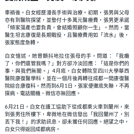
車禍後，白女經歷漫長手術與治療。初期，張男與父母
亦有到醫院探望，並墊付十多萬元醫療費，張男更承諾
「傾家蕩產也要負責，會結婚照顧你一生」。然而，當
醫生坦言康復是長期戰役，且醫療費用如「流水」後，
張家態度急轉。
白女憶述，她曾顫抖地拉住張母的手，問道：「我癱
了，你們還管我嗎？」對方卻冷淡回應：「這是你們的
事，與我們無關。」4月底，白女轉院至四川大學華西
醫院康復醫學科，並在一個月後再轉往成都一間康復醫
院綜合康復科。然而到6月1日，張家便徹底失聯，不再
探病、電話關機、微信亦無回應。
6月21日，白女在護工協助下從成都乘火車到蘭州，來
到張男住所樓下，卑微地在微信發出「我回蘭州了，別
丟下我！」的求助訊息，卻未獲任何回應。絕望之中，
白女只得返回成都病房。