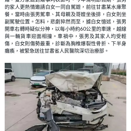
的家人更熱情邀請白女一同自駕遊，前往甘肅某水庫聚
餐。當時由張男駕車、其母親及哥嫂坐後排，白女則坐
副駕駛位置。怎料，悲劇猝然而至，據白女憶述，張男
開車右轉時疑似分神，以每小時約60公里的車速，越線
與一輛貨車迎面相撞。車禍中，張男及其家人均受輕
傷，白女則傷勢最重，診斷為胸椎爆裂性骨折、下半身
癱瘓，被緊急送往甘肅省人民醫院深切治療部。