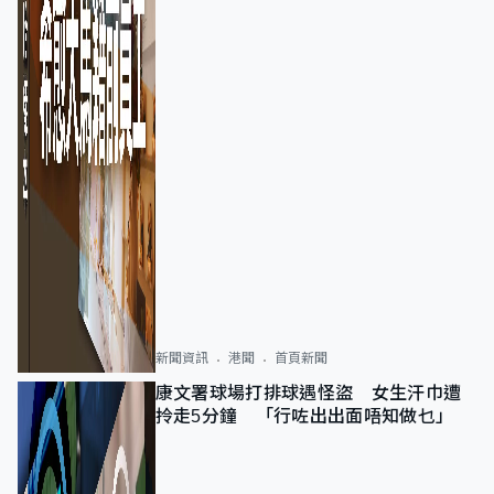
新聞資訊
港聞
首頁新聞
康文署球場打排球遇怪盜 女生汗巾遭
拎走5分鐘 「行咗出出面唔知做乜」