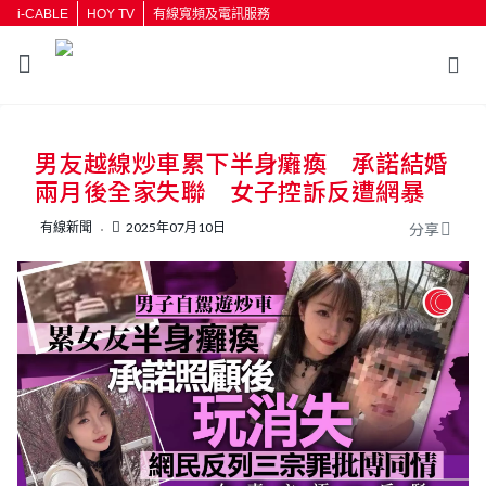
i-CABLE
HOY TV
有線寬頻及電訊服務
男友越線炒車累下半身癱瘓 承諾結婚
兩月後全家失聯 女子控訴反遭網暴
有線新聞
2025年07月10日
分享