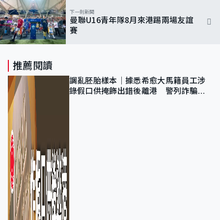
下一則新聞
曼聯U16青年隊8月來港踢兩場友誼
賽
推薦閱讀
調亂胚胎樣本｜據悉希愈大馬籍員工涉
錄假口供掩飾出錯後離港 警列詐騙
正通緝在逃人士