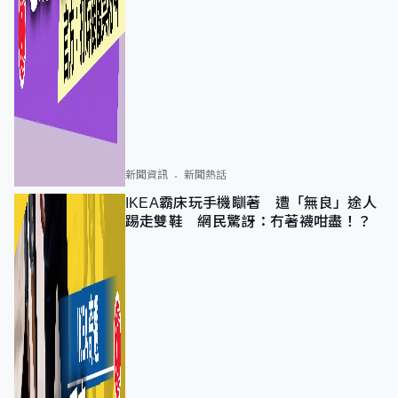
新聞資訊
新聞熱話
IKEA霸床玩手機瞓著 遭「無良」途人
踢走雙鞋 網民驚訝：冇著襪咁盡！？