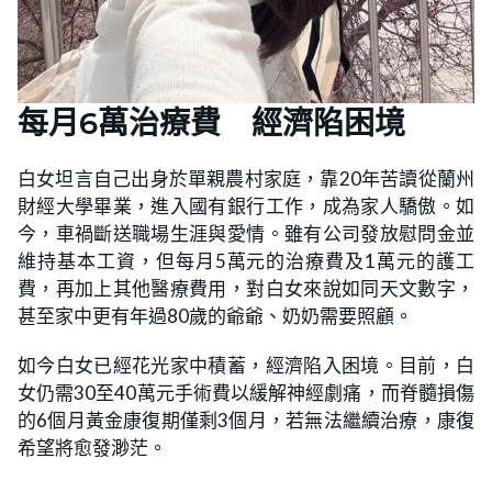
每月6萬治療費 經濟陷困境
白女坦言自己出身於單親農村家庭，靠20年苦讀從蘭州
財經大學畢業，進入國有銀行工作，成為家人驕傲。如
今，車禍斷送職場生涯與愛情。雖有公司發放慰問金並
維持基本工資，但每月5萬元的治療費及1萬元的護工
費，再加上其他醫療費用，對白女來說如同天文數字，
甚至家中更有年過80歲的爺爺、奶奶需要照顧。
如今白女已經花光家中積蓄，經濟陷入困境。目前，白
女仍需30至40萬元手術費以緩解神經劇痛，而脊髓損傷
的6個月黃金康復期僅剩3個月，若無法繼續治療，康復
希望將愈發渺茫。