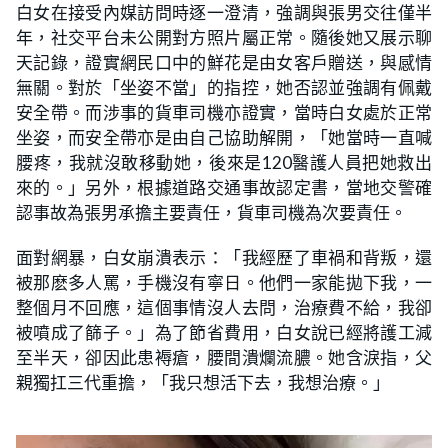
白女在接受內媒訪問時逐一澄清，強調與張男交往僅半
年，社交平台未公開對方照片屬正常。隨後她又展示聊
天記錄，證實網民口中的鮮花是由女客戶贈送，與感情
無關。對於「坐姿不當」的指控，她否認並強調有佩戴
安全帶。而涉事的貨車司機亦證實，當時白女處於正常
坐姿，而安全帶亦是由自己協助解開，「她當時一直喊
腰疼，我就沒敢移動她，後來是120醫護人員把她救出
來的。」另外，根據道路交通事故認定書，當地交警確
認事故為張男承擔主要責任，貨車司機為次要責任。
面對網暴，白女崩潰表示：「我經歷了車禍和背叛，還
被那麽多人罵，手機沒有寧日。他們一家能拋下我，一
整個月不回應，這個事情沒人去問，治療費不給，我卻
被噴成了篩子。」為了節省費用，白女說已經將護工減
至半天，卻因此患褥瘡，腰間潰爛流膿。她含淚指，父
親獨扛三代重擔，「我只想活下去，我想治療。」