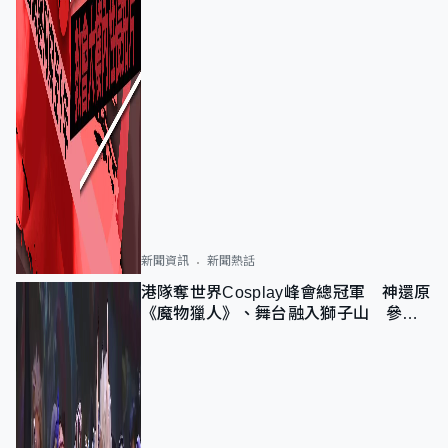
新聞資訊
新聞熱話
港隊奪世界Cosplay峰會總冠軍 神還原
《魔物獵人》、舞台融入獅子山 參賽
者：讓大家認識香港