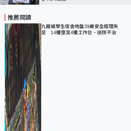
推薦閱讀
九龍城學生宿舍地盤39歲安全經理失
足 14樓墮至4樓工作台、送院不治