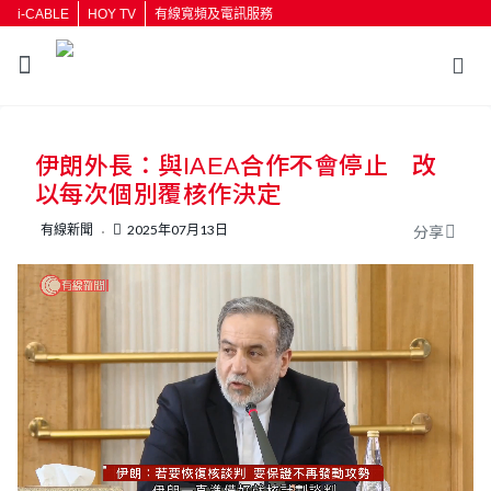
i-CABLE
HOY TV
有線寬頻及電訊服務
返回
伊朗外長：與IAEA合作不會停止 改
按輸入鍵開始搜尋
以每次個別覆核作決定
有線新聞
2025年07月13日
分享