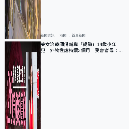
新聞資訊
港聞
首頁新聞
美女治療師借輔導「誘騙」14歲少年
犯 外物性虐持續3個月 受害者母：要
保護其他人