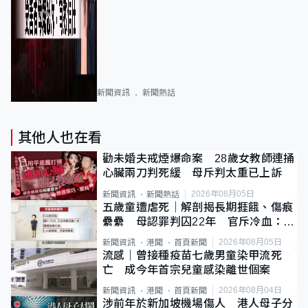
新聞資訊
新聞熱話
其他人也在看
勸未婚夫戒煙爆命案 28歲女教師連捅
心臟兩刀判死緩 母斥判太重已上訴
2026年08月05日
新聞資訊
新聞熱話
五歲童遭虐死｜解剖揭長期捱餓、傷痕
纍纍 母認罪判囚22年 官斥冷血：同
類案最惡劣
2026年08月05日
新聞資訊
港聞
首頁新聞
流感｜曾接種疫苗七歲男童染甲流死
亡 成今年首宗兒童感染離世個案
2026年08月04日
新聞資訊
港聞
首頁新聞
涉前年於新加坡機場傷人 港人母子分