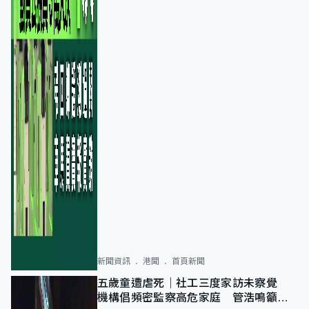
新聞資訊
港聞
首頁新聞
五歲童遭虐死｜社工三度家訪未察覺
機構倡頻密監察高危家庭 管浩鳴籲加