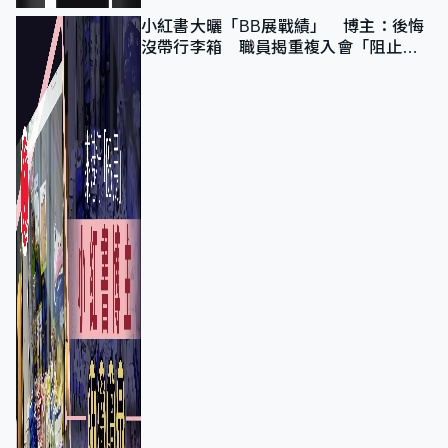
小紅書大曬「BB展戰績」 博主：後悔
沒帶行李箱 職員揭重複入會「阻止唔
到」