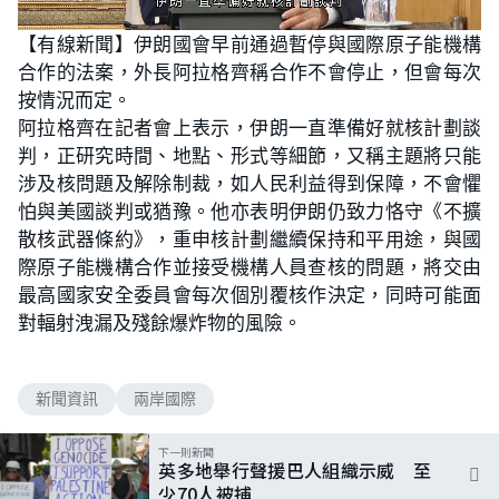
L
U
o
n
【有線新聞】伊朗國會早前通過暫停與國際原子能機構
a
m
d
u
合作的法案，外長阿拉格齊稱合作不會停止，但會每次
e
t
d
e
:
按情況而定。
5
1
阿拉格齊在記者會上表示，伊朗一直準備好就核計劃談
.
7
判，正研究時間、地點、形式等細節，又稱主題將只能
2
%
涉及核問題及解除制裁，如人民利益得到保障，不會懼
怕與美國談判或猶豫。他亦表明伊朗仍致力恪守《不擴
散核武器條約》，重申核計劃繼續保持和平用途，與國
際原子能機構合作並接受機構人員查核的問題，將交由
最高國家安全委員會每次個別覆核作決定，同時可能面
對輻射洩漏及殘餘爆炸物的風險。
新聞資訊
兩岸國際
下一則新聞
英多地舉行聲援巴人組織示威 至
少70人被捕