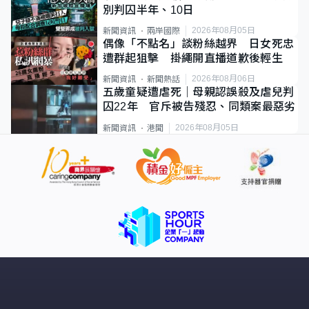
別判囚半年、10日
2026年08月05日
新聞資訊
兩岸國際
偶像「不點名」談粉絲越界 日女死忠
遭群起狙擊 掛繩開直播道歉後輕生
2026年08月06日
新聞資訊
新聞熱話
五歲童疑遭虐死｜母親認誤殺及虐兒判
囚22年 官斥被告殘忍、同類案最惡劣
2026年08月05日
新聞資訊
港聞