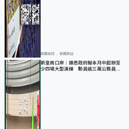
新聞資訊
新聞熱話
新皇崗口岸｜據悉政府擬本月中起辦至
少四場大型演練 動員逾三萬公務員人
次測試