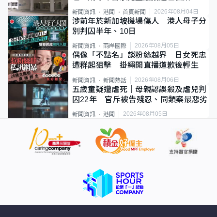
2026年08月04日
新聞資訊
港聞
首頁新聞
涉前年於新加坡機場傷人 港人母子分
別判囚半年、10日
2026年08月05日
新聞資訊
兩岸國際
偶像「不點名」談粉絲越界 日女死忠
遭群起狙擊 掛繩開直播道歉後輕生
2026年08月06日
新聞資訊
新聞熱話
五歲童疑遭虐死｜母親認誤殺及虐兒判
囚22年 官斥被告殘忍、同類案最惡劣
2026年08月05日
新聞資訊
港聞