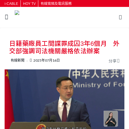
i-CABLE
HOY TV
有線寬頻及電訊服務
返回
日籍藥廠員工間諜罪成囚3年6個月 外
按輸入鍵開始搜尋
交部強調司法機關嚴格依法辦案
有線新聞
2025年07月16日
分享