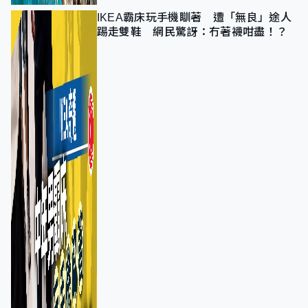
IKEA霸床玩手機瞓著 遭「無良」途人
踢走雙鞋 網民驚訝：冇著襪咁盡！？