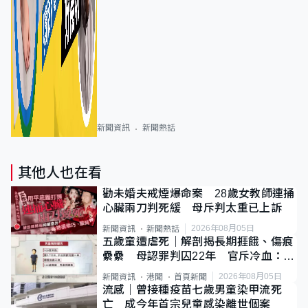
新聞資訊
新聞熱話
其他人也在看
勸未婚夫戒煙爆命案 28歲女教師連捅
心臟兩刀判死緩 母斥判太重已上訴
2026年08月05日
新聞資訊
新聞熱話
五歲童遭虐死｜解剖揭長期捱餓、傷痕
纍纍 母認罪判囚22年 官斥冷血：同
類案最惡劣
2026年08月05日
新聞資訊
港聞
首頁新聞
流感｜曾接種疫苗七歲男童染甲流死
亡 成今年首宗兒童感染離世個案