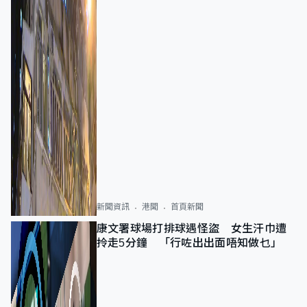
新聞資訊
港聞
首頁新聞
康文署球場打排球遇怪盜 女生汗巾遭
拎走5分鐘 「行咗出出面唔知做乜」