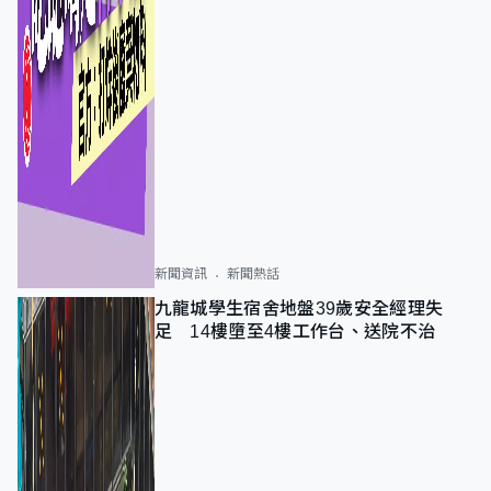
新聞資訊
新聞熱話
九龍城學生宿舍地盤39歲安全經理失
足 14樓墮至4樓工作台、送院不治