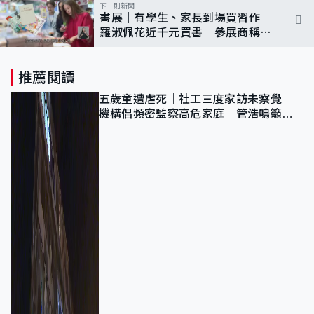
下一則新聞
書展｜有學生、家長到場買習作
羅淑佩花近千元買書 參展商稱多
了旅客入場
推薦閱讀
五歲童遭虐死｜社工三度家訪未察覺
機構倡頻密監察高危家庭 管浩鳴籲加
強跨部門協作