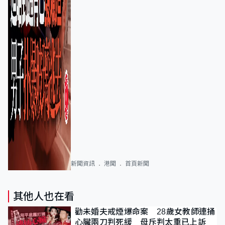
新聞資訊
港聞
首頁新聞
其他人也在看
勸未婚夫戒煙爆命案 28歲女教師連捅
心臟兩刀判死緩 母斥判太重已上訴