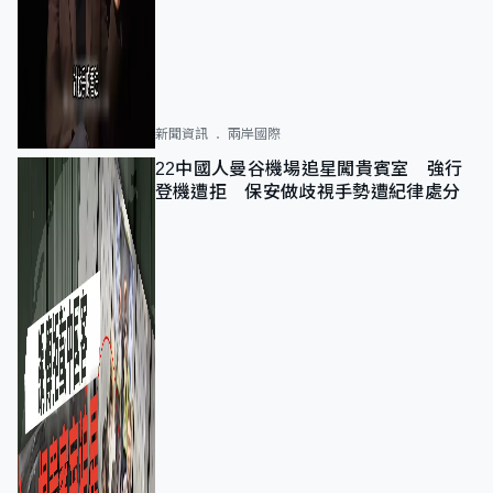
新聞資訊
兩岸國際
22中國人曼谷機場追星闖貴賓室 強行
登機遭拒 保安做歧視手勢遭紀律處分