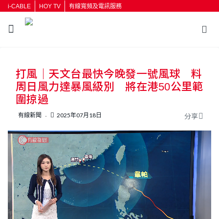
i-CABLE
HOY TV
有線寬頻及電訊服務
返回
打風｜天文台最快今晚發一號風球 料
按輸入鍵開始搜尋
周日風力達暴風級別 將在港50公里範
圍掠過
有線新聞
2025年07月18日
分享