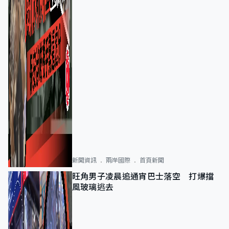
新聞資訊
兩岸國際
首頁新聞
旺角男子凌晨追通宵巴士落空 打爆擋
風玻璃逃去