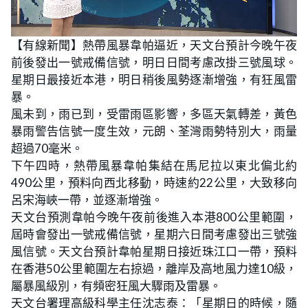
L
U
o
n
【有線新聞】熱帶風暴韋帕逼近，天文台預計今晚午夜
a
m
d
u
前後發出一號戒備信號，明日日間考慮改掛三號風球。
e
t
d
e
:
星期日最接近本港，明日稍後風勢逐漸增強，有狂風雷
2
9
暴。
.
7
風未到，雨已到，受雷雨區影響，多區天氣轉差，黃色
0
%
暴雨警告信號一度生效，元朗、荃灣雨勢特別大，雨量
超過70毫米。
下午四時，熱帶風暴韋帕集結在馬尼拉以東北偏北約
490公里，預料向西北移動，時速約22公里，大致移向
呂宋海峽一帶，並逐漸增強。
天文台預測韋帕今晚午夜前後進入本港800公里範圍，
屆時會發出一號戒備信號，星期六日間考慮發出三號強
風信號。天文台預計韋帕星期日接近珠江口一帶，預料
在香港50公里範圍左右掠過，離岸及高地風力達10級，
屬暴風級別，有頻密狂風大驟雨及雷暴。
天文台署理高級科學主任沈志泰：「星期日的時候，隨