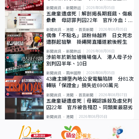
2026年08月05日
新聞資訊
新聞熱話
五歲童遭虐死｜解剖揭長期捱餓、傷痕
纍纍 母認罪判囚22年 官斥冷血：同
類案最惡劣
2026年08月05日
新聞資訊
港聞
首頁新聞
偶像「不點名」談粉絲越界 日女死忠
遭群起狙擊 掛繩開直播道歉後輕生
2026年08月06日
新聞資訊
新聞熱話
涉前年於新加坡機場傷人 港人母子分
別判囚半年、10日
2026年08月05日
新聞資訊
兩岸國際
43歲主婦墮內地公安電騙陷阱 分81次
轉賬「保證金」損失近6900萬元
2026年08月07日
新聞資訊
港聞
首頁新聞
五歲童疑遭虐死｜母親認誤殺及虐兒判
囚22年 官斥被告殘忍、同類案最惡劣
2026年08月05日
新聞資訊
港聞