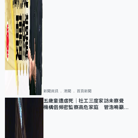
新聞資訊
港聞
首頁新聞
五歲童遭虐死｜社工三度家訪未察覺
機構倡頻密監察高危家庭 管浩鳴籲加
強跨部門協作