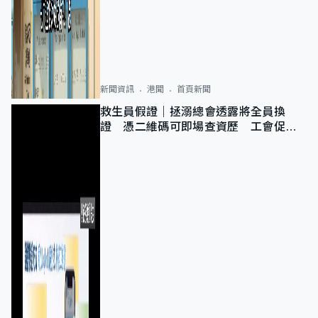
新聞資訊
港聞
首頁新聞
救生員假證｜拯溺總會透露將全員換
證 憑二維碼可即場查資歷 工會促加
強巡查