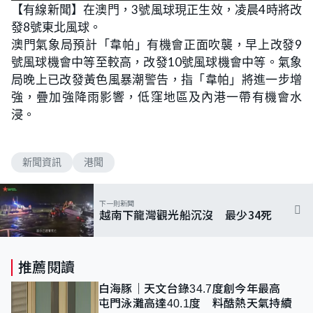
n
【有線新聞】在澳門，3號風球現正生效，凌晨4時將改
a
m
d
u
發8號東北風球。
e
t
d
e
:
澳門氣象局預計「韋帕」有機會正面吹襲，早上改發9
8
4
號風球機會中等至較高，改發10號風球機會中等。氣象
.
3
局晚上已改發黃色風暴潮警告，指「韋帕」將進一步增
8
%
強，疊加強降雨影響，低窪地區及內港一帶有機會水
浸。
新聞資訊
港聞
下一則新聞
越南下龍灣觀光船沉沒 最少34死
推薦閱讀
白海豚｜天文台錄34.7度創今年最高
屯門泳灘高達40.1度 料酷熱天氣持續