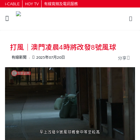
i-CABLE
HOY TV
有線寬頻及電訊服務
返回
打風｜澳門凌晨4時將改發8號風球
按輸入鍵開始搜尋
有線新聞
2025年07月20日
分享
L
U
o