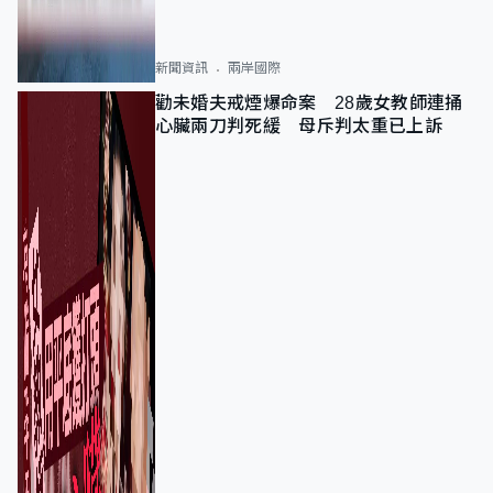
新聞資訊
兩岸國際
勸未婚夫戒煙爆命案 28歲女教師連捅
心臟兩刀判死緩 母斥判太重已上訴