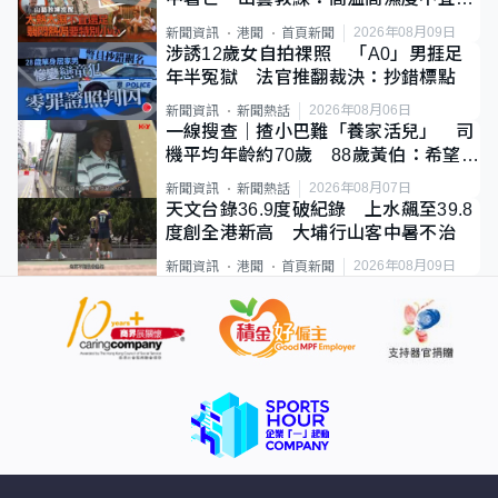
足
2026年08月09日
新聞資訊
港聞
首頁新聞
涉誘12歲女自拍祼照 「A0」男捱足
年半冤獄 法官推翻裁決：抄錯標點
2026年08月06日
新聞資訊
新聞熱話
一線搜查｜揸小巴難「養家活兒」 司
機平均年齡約70歲 88歲黃伯：希望一
直揸落去
2026年08月07日
新聞資訊
新聞熱話
天文台錄36.9度破紀錄 上水飆至39.8
度創全港新高 大埔行山客中暑不治
2026年08月09日
新聞資訊
港聞
首頁新聞