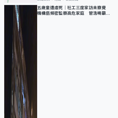
五歲童遭虐死｜社工三度家訪未察覺
機構倡頻密監察高危家庭 管浩鳴籲加
強跨部門協作