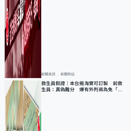
新聞資訊
新聞熱話
救生員假證｜本台揭淘寶可訂製 前救
生員：真偽難分 爆有外判商為免「封
池」沒做足檢查