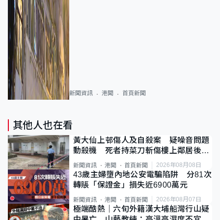
新聞資訊
港聞
首頁新聞
其他人也在看
黃大仙上邨傷人及自殺案 疑噪音問題
動殺機 死者持菜刀斬傷樓上鄰居後墮
斃
2026年08月08日
新聞資訊
港聞
首頁新聞
43歲主婦墮內地公安電騙陷阱 分81次
轉賬「保證金」損失近6900萬元
2026年08月07日
新聞資訊
港聞
首頁新聞
極端酷熱｜六旬外籍漢大埔船灣行山疑
中暑亡 山藝教練：高溫高濕度不宜遠