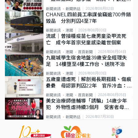
質旅客
2026年08月02日
新聞資訊
新聞熱話
CHANEL四前員工串謀偷竊逾700件銷
毀品 分別判囚4至7年
2026年08月03日
新聞資訊
港聞
流感｜曾接種疫苗七歲男童染甲流死
亡 成今年首宗兒童感染離世個案
2026年08月04日
新聞資訊
港聞
首頁新聞
九龍城學生宿舍地盤39歲安全經理失
足 14樓墮至4樓工作台、送院不治
2026年08月03日
新聞資訊
港聞
五歲童遭虐死｜解剖揭長期捱餓、傷痕
纍纍 母認罪判囚22年 官斥冷血：同
類案最惡劣
2026年08月05日
新聞資訊
港聞
首頁新聞
美女治療師借輔導「誘騙」14歲少年
犯 外物性虐持續3個月 受害者母：
要保護其他人
2026年07月30日
新聞資訊
新聞熱話