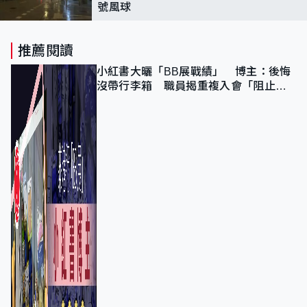
號風球
推薦閱讀
小紅書大曬「BB展戰績」 博主：後悔
沒帶行李箱 職員揭重複入會「阻止唔
到」