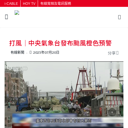
i-CABLE
HOY TV
有線寬頻及電訊服務
返回
打風｜中央氣象台發布颱風橙色預警
按輸入鍵開始搜尋
有線新聞
2025年07月20日
分享