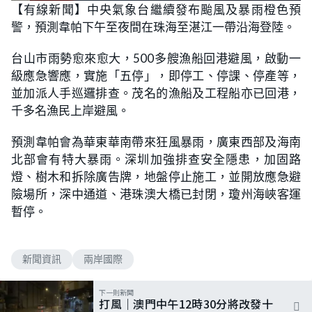
【有線新聞】中央氣象台繼續發布颱風及暴雨橙色預
警，預測韋帕下午至夜間在珠海至湛江一帶沿海登陸。
台山市雨勢愈來愈大，500多艘漁船回港避風，啟動一
級應急響應，實施「五停」，即停工、停課、停產等，
並加派人手巡邏排查。茂名的漁船及工程船亦已回港，
千多名漁民上岸避風。
預測韋帕會為華東華南帶來狂風暴雨，廣東西部及海南
北部會有特大暴雨。深圳加強排查安全隱患，加固路
燈、樹木和拆除廣告牌，地盤停止施工，並開放應急避
險場所，深中通道、港珠澳大橋已封閉，瓊州海峽客運
暫停。
新聞資訊
兩岸國際
下一則新聞
打風｜澳門中午12時30分將改發十