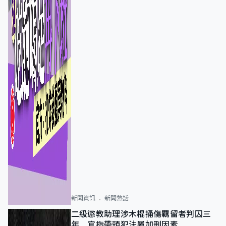
新聞資訊
新聞熱話
二級懲教助理涉木棍捅傷羈留者判囚三
年 官指帶頭犯法屬加刑因素