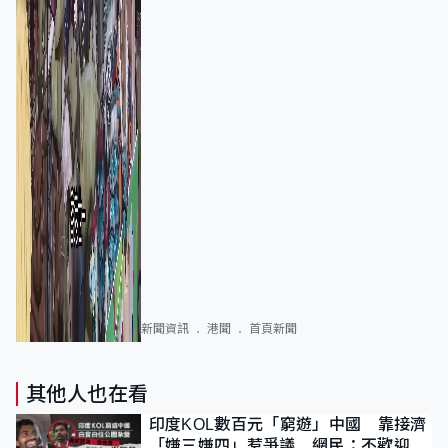
新聞資訊
港聞
首頁新聞
其他人也在看
印度KOL數百元「窮遊」中國 靠接濟
「嫌三嫌四」惹爭議 網民：不歡迎劣