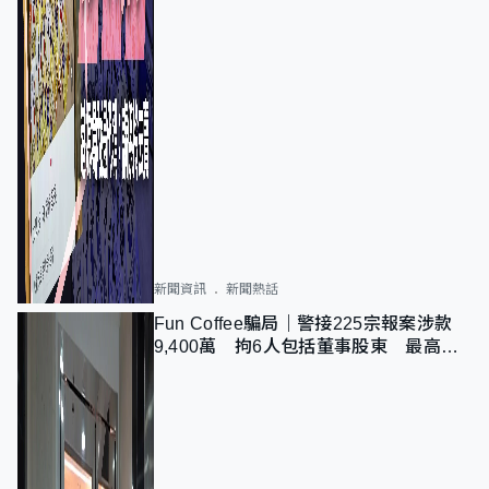
新聞資訊
新聞熱話
Fun Coffee騙局｜警接225宗報案涉款
9,400萬 拘6人包括董事股東 最高金
額一宗涉近千萬