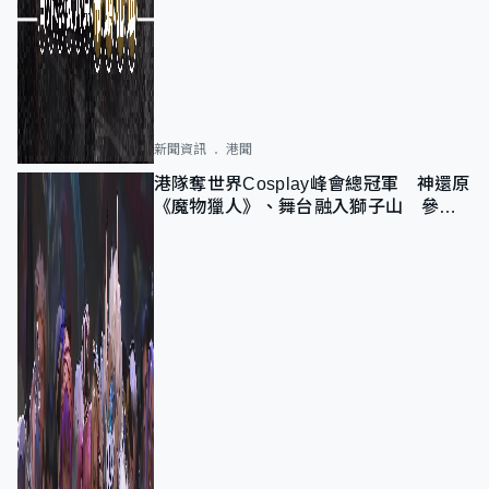
新聞資訊
港聞
港隊奪世界Cosplay峰會總冠軍 神還原
《魔物獵人》、舞台融入獅子山 參賽
者：讓大家認識香港