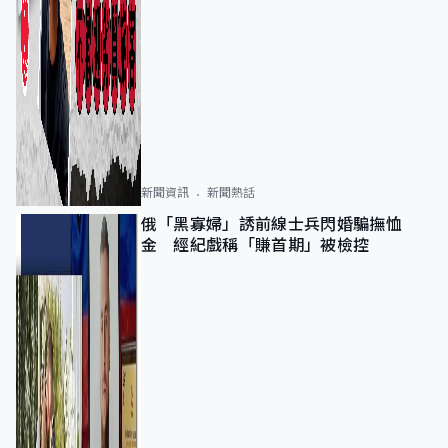
新聞資訊
新聞熱話
俄「黑寡婦」誘前線士兵閃婚騙撫恤
金 經紀戲稱「賺首期」被檢控