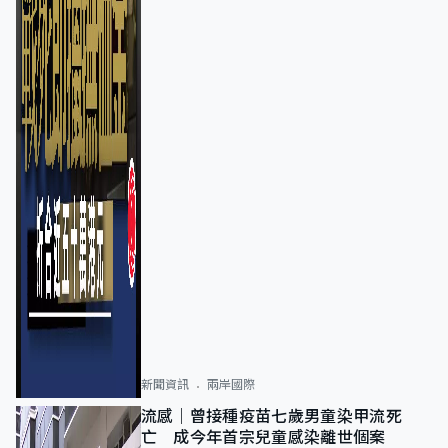
新聞資訊
兩岸國際
流感｜曾接種疫苗七歲男童染甲流死
亡 成今年首宗兒童感染離世個案