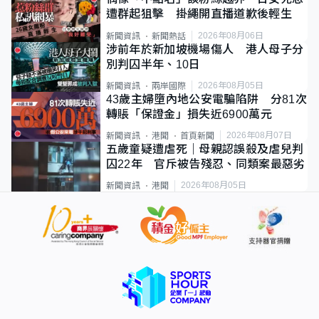
遭群起狙擊 掛繩開直播道歉後輕生
2026年08月06日
新聞資訊
新聞熱話
涉前年於新加坡機場傷人 港人母子分
別判囚半年、10日
2026年08月05日
新聞資訊
兩岸國際
43歲主婦墮內地公安電騙陷阱 分81次
轉賬「保證金」損失近6900萬元
2026年08月07日
新聞資訊
港聞
首頁新聞
五歲童疑遭虐死｜母親認誤殺及虐兒判
囚22年 官斥被告殘忍、同類案最惡劣
2026年08月05日
新聞資訊
港聞