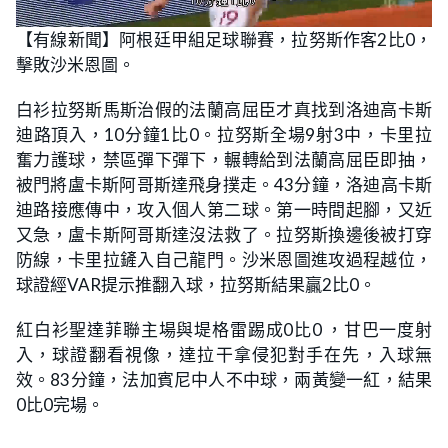
L
U
o
n
【有線新聞】阿根廷甲組足球聯賽，拉努斯作客2比0，
a
m
d
u
擊敗沙米恩圖。
e
t
d
e
:
3
白衫拉努斯馬斯治假的法蘭高屈臣才真找到洛迪高卡斯
7
.
迪路頂入，10分鐘1比0。拉努斯全場9射3中，卡里拉
5
0
奮力護球，禁區彈下彈下，輾轉給到法蘭高屈臣即抽，
%
被門將盧卡斯阿哥斯達飛身撲走。43分鐘，洛迪高卡斯
迪路接應傳中，攻入個人第二球。第一時間起腳，又近
又急，盧卡斯阿哥斯達沒法救了。拉努斯換邊後被打穿
防線，卡里拉鏟入自己龍門。沙米恩圖進攻過程越位，
球證經VAR提示推翻入球，拉努斯結果贏2比0。
紅白衫聖達菲聯主場與堤格雷踢成0比0 ，甘巴一度射
入，球證翻看視像，達拉干拿侵犯對手在先，入球無
效。83分鐘，法加賓尼中人不中球，兩黃變一紅，結果
0比0完場。