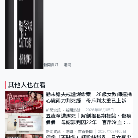
新聞資訊
港聞
其他人也在看
勸未婚夫戒煙爆命案 28歲女教師連捅
心臟兩刀判死緩 母斥判太重已上訴
2026年08月05日
新聞資訊
新聞熱話
五歲童遭虐死｜解剖揭長期捱餓、傷痕
纍纍 母認罪判囚22年 官斥冷血：同
類案最惡劣
2026年08月05日
新聞資訊
港聞
首頁新聞
偶像「不點名」談粉絲越界 日女死忠