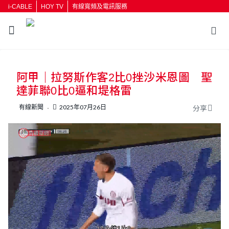
i-CABLE
HOY TV
有線寬頻及電訊服務
返回
阿甲｜拉努斯作客2比0挫沙米恩圖 聖
按輸入鍵開始搜尋
達菲聯0比0逼和堤格雷
有線新聞
2025年07月26日
分享