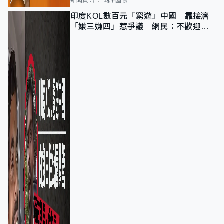
新聞資訊
兩岸國際
印度KOL數百元「窮遊」中國 靠接濟
「嫌三嫌四」惹爭議 網民：不歡迎劣
質旅客