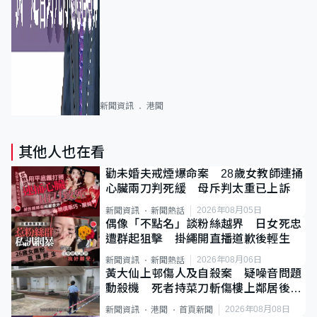
新聞資訊
港聞
其他人也在看
勸未婚夫戒煙爆命案 28歲女教師連捅
心臟兩刀判死緩 母斥判太重已上訴
2026年08月05日
新聞資訊
新聞熱話
偶像「不點名」談粉絲越界 日女死忠
遭群起狙擊 掛繩開直播道歉後輕生
2026年08月06日
新聞資訊
新聞熱話
黃大仙上邨傷人及自殺案 疑噪音問題
動殺機 死者持菜刀斬傷樓上鄰居後墮
斃
2026年08月08日
新聞資訊
港聞
首頁新聞