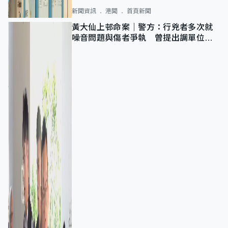
新聞資訊
港聞
首頁新聞
黃大仙上邨命案｜警方：行兇者多次就
噪音問題與傷者爭執 曾提出調單位已
獲批