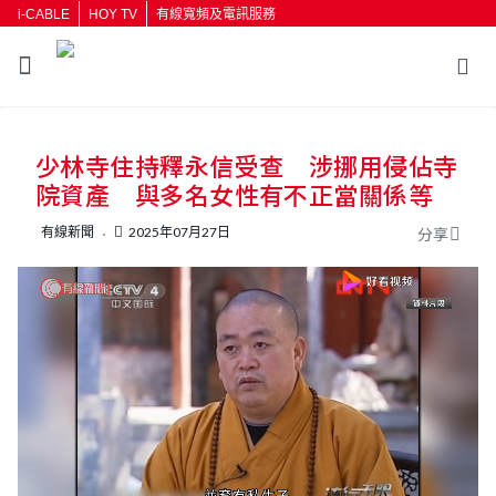
i-CABLE
HOY TV
有線寬頻及電訊服務
返回
少林寺住持釋永信受查 涉挪用侵佔寺
按輸入鍵開始搜尋
院資產 與多名女性有不正當關係等
有線新聞
2025年07月27日
分享