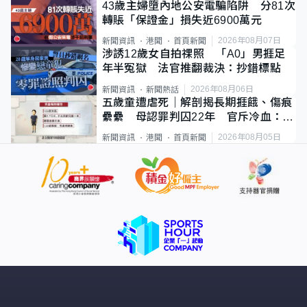
43歲主婦墮內地公安電騙陷阱 分81次
轉賬「保證金」損失近6900萬元
2026年08月07日
新聞資訊
港聞
首頁新聞
涉誘12歲女自拍祼照 「A0」男捱足
年半冤獄 法官推翻裁決：抄錯標點
2026年08月06日
新聞資訊
新聞熱話
五歲童遭虐死｜解剖揭長期捱餓、傷痕
纍纍 母認罪判囚22年 官斥冷血：同
類案最惡劣
2026年08月05日
新聞資訊
港聞
首頁新聞