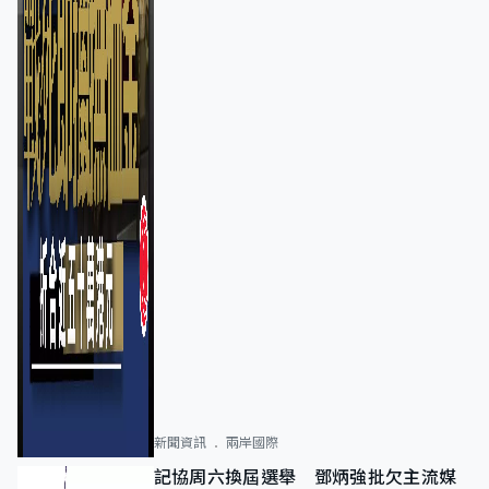
新聞資訊
兩岸國際
記協周六換屆選舉 鄧炳強批欠主流媒