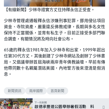
L
U
o
n
【有線新聞】少林寺證實方丈住持釋永信正受查。
a
m
d
u
e
t
d
e
少林寺管理處通報釋永信涉嫌刑事犯罪，挪用侵佔項目
:
7
資金、寺院資產，嚴重違反佛教戒律，長期與多名女性
0
.
保持不正當關係，並育有私生子，目前正接受多部門聯
2
1
合調查，有關情況將及時向社會公布。
%
65歲的釋永信1981年加入少林寺和出家，1999年起出
任第30代方丈，其後創建了少林寺網站及創辦了少林書
局，又倡議舉辦首屆海峽兩岸青年佛教論壇。早前有傳
他帶同數十名親屬潛逃美國，內地警方後來澄清是假消
息。
新聞資訊
兩岸國際
首頁新聞
下一則新聞
啟德承豐道公園舉辦暑假活動 料