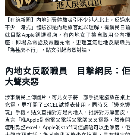
【有線新聞】內地消費體驗吸引不少港人北上，反過來
不少「港式」體驗卻是內地旅客難以理解，有網民日前
就目擊Apple銅鑼灣店，有內地女子擅自取用台內插
座，即場為電話及電腦充電，更理直氣壯地反駁職員
「為甚麼不行」，貼文引起激烈討論。
內地女反駁職員 目擊網民：佢
大聲夾惡
涉事網民上傳圖片，可見女子將一部手提電腦放在桌上
充電，更打開了EXCEL試算表使用，同時又「邊充邊
玩」手機。貼文直指對方是內地人，批評對方厚面皮，
直言「喺Apple到偷電叉電話叉電腦叉叉電器，然後開
壇咁款整excel，Apple啲staff同佢講唔可以坐喺度，佢
大聲夾惡咁話：為甚麼我不能坐在這裏，是有規定的