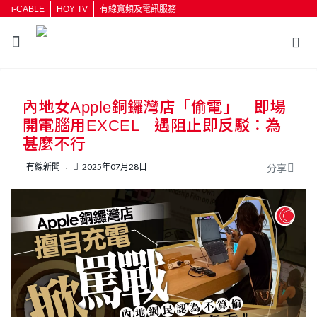
i-CABLE
HOY TV
有線寬頻及電訊服務
返回
內地女Apple銅鑼灣店「偷電」 即場
按輸入鍵開始搜尋
開電腦用EXCEL 遇阻止即反駁：為
甚麼不行
有線新聞
2025年07月28日
分享