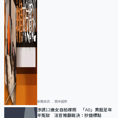
新聞資訊
兩岸國際
涉誘12歲女自拍祼照 「A0」男捱足年
半冤獄 法官推翻裁決：抄錯標點