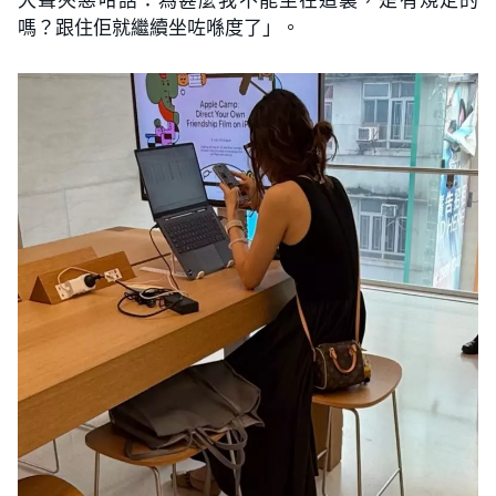
嗎？跟住佢就繼續坐咗喺度了」。