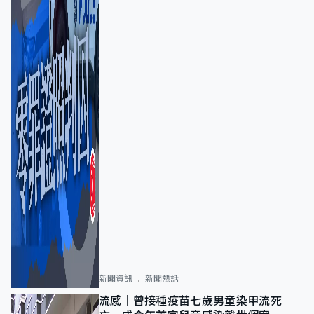
新聞資訊
新聞熱話
流感｜曾接種疫苗七歲男童染甲流死