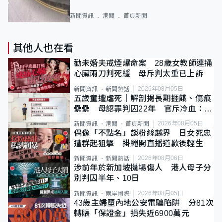
新聞資訊
港聞
首頁新聞
其他人也在看
勸未婚夫戒煙爆命案 28歲女教師連捅
心臟兩刀判死緩 母斥判太重已上訴
2026年08月05日
新聞資訊
新聞熱話
五歲童遭虐死｜解剖揭長期捱餓、傷痕
纍纍 母認罪判囚22年 官斥冷血：同
類案最惡劣
2026年08月05日
新聞資訊
港聞
首頁新聞
偶像「不點名」談粉絲越界 日女死忠
遭群起狙擊 掛繩開直播道歉後輕生
2026年08月06日
新聞資訊
新聞熱話
涉前年於新加坡機場傷人 港人母子分
別判囚半年、10日
2026年08月05日
新聞資訊
兩岸國際
43歲主婦墮內地公安電騙陷阱 分81次
轉賬「保證金」損失近6900萬元