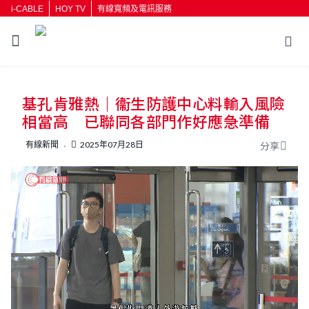
i-CABLE
HOY TV
有線寬頻及電訊服務
返回
基孔肯雅熱｜衞生防護中心料輸入風險
按輸入鍵開始搜尋
相當高 已聯同各部門作好應急準備
有線新聞
2025年07月28日
分享