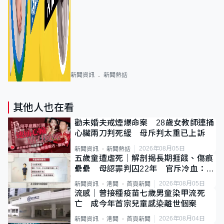
新聞資訊
新聞熱話
其他人也在看
勸未婚夫戒煙爆命案 28歲女教師連捅
心臟兩刀判死緩 母斥判太重已上訴
2026年08月05日
新聞資訊
新聞熱話
五歲童遭虐死｜解剖揭長期捱餓、傷痕
纍纍 母認罪判囚22年 官斥冷血：同
類案最惡劣
2026年08月05日
新聞資訊
港聞
首頁新聞
流感｜曾接種疫苗七歲男童染甲流死
亡 成今年首宗兒童感染離世個案
2026年08月04日
新聞資訊
港聞
首頁新聞