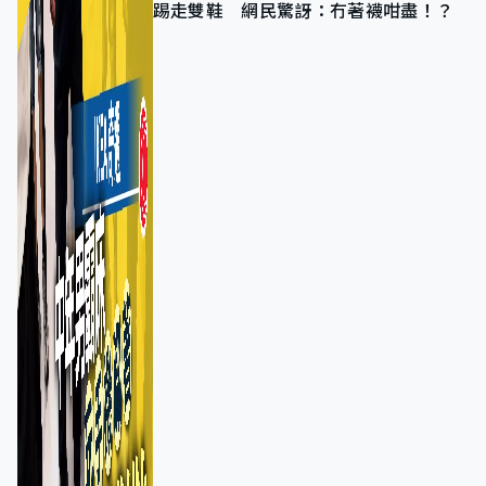
踢走雙鞋 網民驚訝：冇著襪咁盡！？