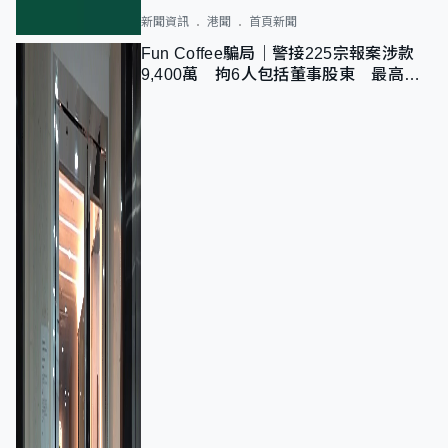
新聞資訊
港聞
首頁新聞
Fun Coffee騙局｜警接225宗報案涉款
9,400萬 拘6人包括董事股東 最高金
額一宗涉近千萬