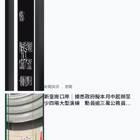
新聞資訊
港聞
新皇崗口岸｜據悉政府擬本月中起辦至
少四場大型演練 動員逾三萬公務員人
次測試