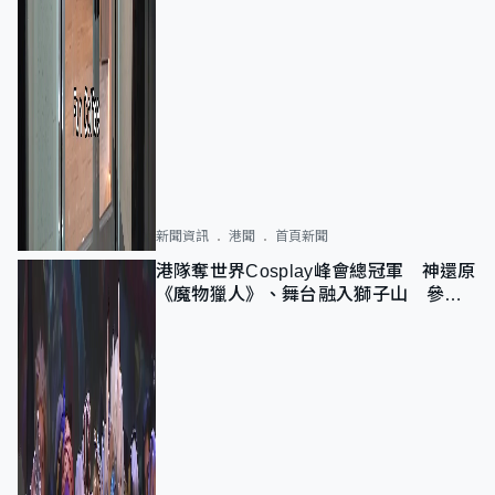
新聞資訊
港聞
首頁新聞
港隊奪世界Cosplay峰會總冠軍 神還原
《魔物獵人》、舞台融入獅子山 參賽
者：讓大家認識香港