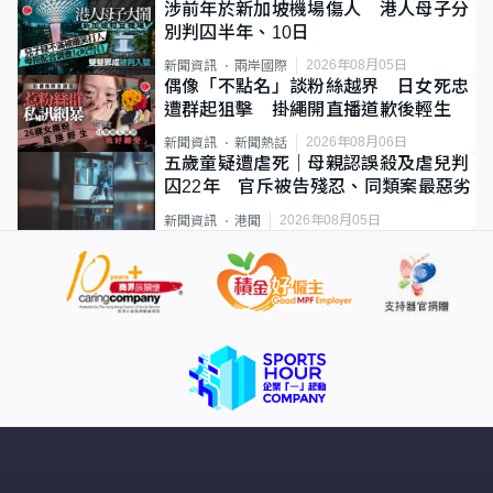
涉前年於新加坡機場傷人 港人母子分
別判囚半年、10日
2026年08月05日
新聞資訊
兩岸國際
偶像「不點名」談粉絲越界 日女死忠
遭群起狙擊 掛繩開直播道歉後輕生
2026年08月06日
新聞資訊
新聞熱話
五歲童疑遭虐死｜母親認誤殺及虐兒判
囚22年 官斥被告殘忍、同類案最惡劣
2026年08月05日
新聞資訊
港聞