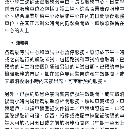
或小學生課餘託管服務的單位、長者服務中心、日間學
前康復服務單位及包括庇護工場、綜合職業康復服務中
心、綜合職業訓練中心及展能中心在內的日間康復服務
單位，在其正常辦公時間內仍然會開放，繼續照顧留在
中心的人士。
運輸署
各駕駛考試中心和筆試中心暫停服務。原訂於下午一時
或之前進行的駕駛考試，包括路試和筆試將會取消，已
預約的考生將獲個別通知另訂的考試日期。已預約車輛
檢驗服務的市民，如在黑色暴雨警告信號生效期間，或
其取消後兩小時內未能出席，可重新預約服務。
另外，已預約於黑色暴雨警告信號生效期間，或其取消
後兩小時內辦理駕駛執照相關服務、續領車輛牌照、車
輛過戶、申請車輛登記文件複本／車輛牌照複本、申領
國際駕駛許可證、保留、轉移或改配車輛登記號碼的申
請人可於八月五日或之前於服務時間內（星期一至五上