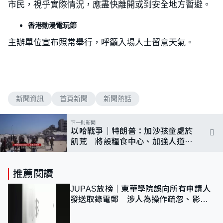
市民，視乎實際情況，應盡快離開或到安全地方暫避。
香港動漫電玩節
主辦單位宣布照常舉行，呼籲入場人士留意天氣。
新聞資訊
首頁新聞
新聞熱話
下一則新聞
以哈戰爭｜特朗普：加沙孩童處於
飢荒 將設糧食中心、加強人道援
助
推薦閱讀
JUPAS放榜｜東華學院誤向所有申請人
發送取錄電郵 涉人為操作疏忽、影響
11,139人