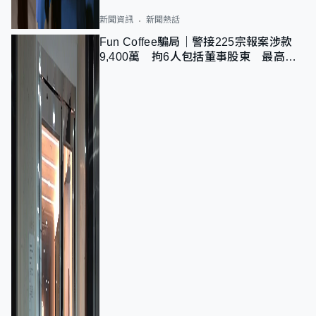
新聞資訊
新聞熱話
Fun Coffee騙局｜警接225宗報案涉款
9,400萬 拘6人包括董事股東 最高金
額一宗涉近千萬