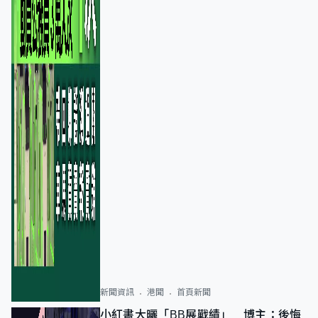
新聞資訊
港聞
首頁新聞
小紅書大曬「BB展戰績」 博主：後悔