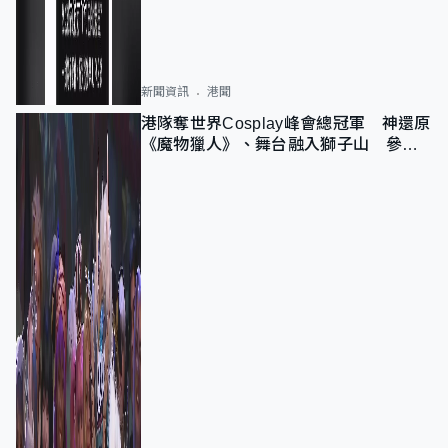
新聞資訊
港聞
港隊奪世界Cosplay峰會總冠軍 神還原
《魔物獵人》、舞台融入獅子山 參賽
者：讓大家認識香港