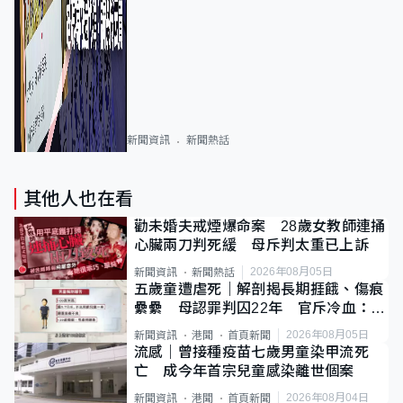
新聞資訊
新聞熱話
其他人也在看
勸未婚夫戒煙爆命案 28歲女教師連捅
心臟兩刀判死緩 母斥判太重已上訴
2026年08月05日
新聞資訊
新聞熱話
五歲童遭虐死｜解剖揭長期捱餓、傷痕
纍纍 母認罪判囚22年 官斥冷血：同
類案最惡劣
2026年08月05日
新聞資訊
港聞
首頁新聞
流感｜曾接種疫苗七歲男童染甲流死
亡 成今年首宗兒童感染離世個案
2026年08月04日
新聞資訊
港聞
首頁新聞