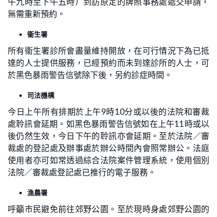
午九時至下午五時）到訪原定的牌照事務處遞交申請，
無需重新預約。
衞生署
所有衞生署診所會盡量維持開放，在可行情況下為已抵
達的人士提供服務，已經預約而未到達診所的人士，可
於黑色暴雨警告信號除下後，另約診症時間。
司法機構
今日上午所有排期於上午9時10分或以後的法院和審裁
處聆訊會延期。如黑色暴雨警告信號如在上午11時或以
後仍然生效，今日下午的聆訊亦會延期。至於法院／審
裁處的登記處及辦事處於辦公時間內會照常辦公。法庭
使用者亦可如常透過綜合法院案件管理系統，使用個別
法院／審裁處登記處已推行的電子服務。
漁農署
呼籲市民避免前往郊野公園。至於現時身處郊野公園的