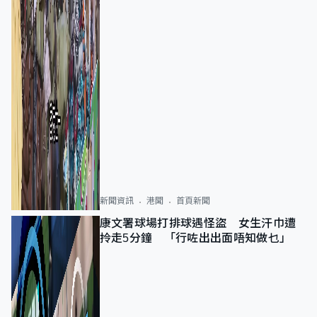
新聞資訊
港聞
首頁新聞
康文署球場打排球遇怪盜 女生汗巾遭
拎走5分鐘 「行咗出出面唔知做乜」