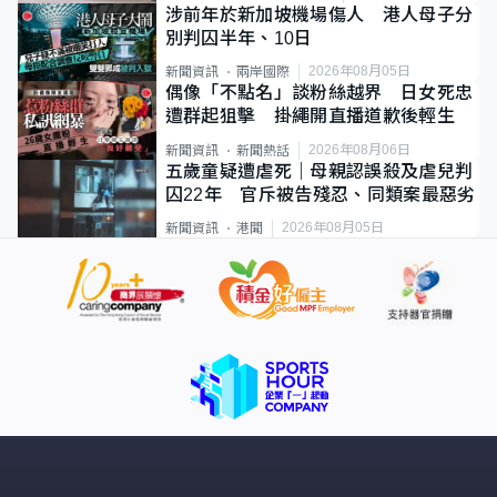
涉前年於新加坡機場傷人 港人母子分
別判囚半年、10日
2026年08月05日
新聞資訊
兩岸國際
偶像「不點名」談粉絲越界 日女死忠
遭群起狙擊 掛繩開直播道歉後輕生
2026年08月06日
新聞資訊
新聞熱話
五歲童疑遭虐死｜母親認誤殺及虐兒判
囚22年 官斥被告殘忍、同類案最惡劣
2026年08月05日
新聞資訊
港聞