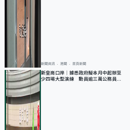
新聞資訊
港聞
首頁新聞
新皇崗口岸｜據悉政府擬本月中起辦至
少四場大型演練 動員逾三萬公務員人
次測試