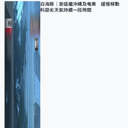
白海豚｜漸遠離沖繩及奄美 緩慢移動
料惡劣天氣持續一段時間