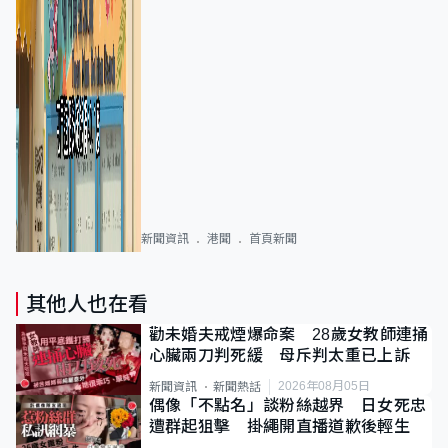
新聞資訊
港聞
首頁新聞
其他人也在看
勸未婚夫戒煙爆命案 28歲女教師連捅
心臟兩刀判死緩 母斥判太重已上訴
2026年08月05日
新聞資訊
新聞熱話
偶像「不點名」談粉絲越界 日女死忠
遭群起狙擊 掛繩開直播道歉後輕生