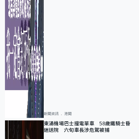
新聞資訊
港聞
東涌機場巴士撞電單車 58歲鐵騎士昏
迷送院 六旬車長涉危駕被捕