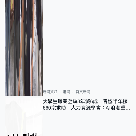
新聞資訊
港聞
首頁新聞
大學生職業空缺3年減6成 青協半年接
660宗求助 人力資源學會：AI浪潮重整
職位需求