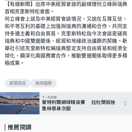
n
【有線新聞】出席中美經貿會談的副總理何立峰與瑞典
a
m
d
u
首相克里斯特松會面。
e
t
d
e
:
何立峰會上談及中美經貿會談情況，又說在互尊互信、
7
3
和平等互利的基礎上加強與瑞典的溝通和合作，共同支
.
3
持多邊主義和自由貿易。克里斯特松指今次會談是磋商
3
%
瑞典和中國雙邊關係、經貿和地緣政治議題的契機。新
華社引述克里斯特松稱瑞典堅定支持自由貿易和經濟全
球化，願深化兩國務實合作，推動雙邊關係取得更多積
極成果。
新聞資訊
兩岸國際
下一則新聞
蒙特利爾網球精英賽 拉杜簡奴挫
魯絲晉身次圈
推薦閱讀