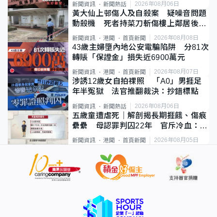
2026年08月06日
新聞資訊
新聞熱話
黃大仙上邨傷人及自殺案 疑噪音問題
動殺機 死者持菜刀斬傷樓上鄰居後墮
斃
2026年08月08日
新聞資訊
港聞
首頁新聞
43歲主婦墮內地公安電騙陷阱 分81次
轉賬「保證金」損失近6900萬元
2026年08月07日
新聞資訊
港聞
首頁新聞
涉誘12歲女自拍祼照 「A0」男捱足
年半冤獄 法官推翻裁決：抄錯標點
2026年08月06日
新聞資訊
新聞熱話
五歲童遭虐死｜解剖揭長期捱餓、傷痕
纍纍 母認罪判囚22年 官斥冷血：同
類案最惡劣
2026年08月05日
新聞資訊
港聞
首頁新聞