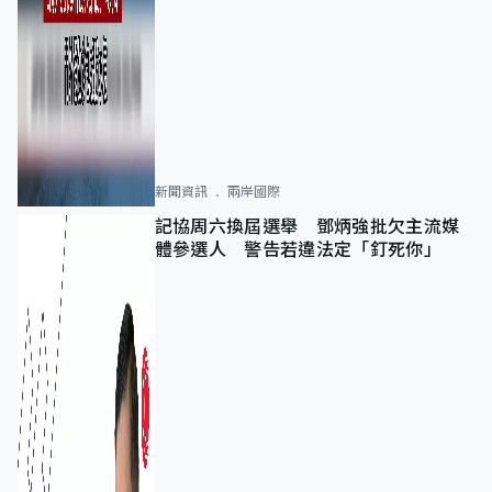
新聞資訊
兩岸國際
記協周六換屆選舉 鄧炳強批欠主流媒
體參選人 警告若違法定「釘死你」