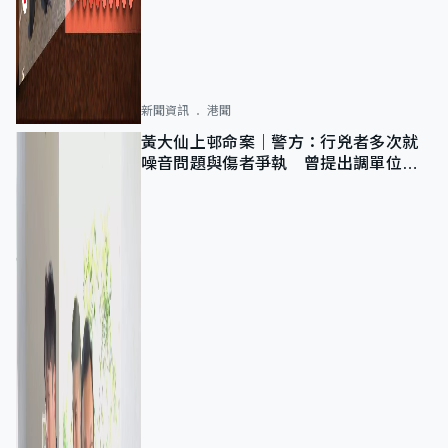
新聞資訊
港聞
黃大仙上邨命案｜警方：行兇者多次就
噪音問題與傷者爭執 曾提出調單位已
獲批