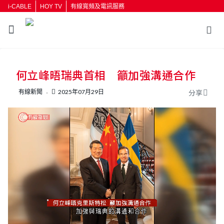
i-CABLE
HOY TV
有線寬頻及電訊服務
返回
何立峰晤瑞典首相 籲加強溝通合作
按輸入鍵開始搜尋
有線新聞
2025年07月29日
分享
L
U
o