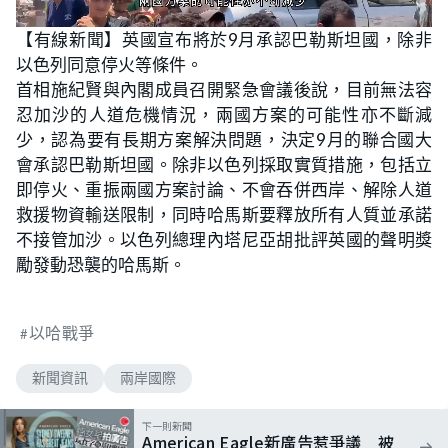
L
U
o
n
【有線新聞】英國宣布將於9月承認巴勒斯坦國，除非
a
m
d
u
以色列同意停火等條件。
e
t
d
e
:
首相施紀賢與內閣成員召開緊急會議後說，目前無法容
1
0
忍加沙的人道危機情況，兩國方案的可能性亦不斷減
0
.
少，認為要有長期方案解決問題，決定9月的聯合國大
0
0
會承認巴勒斯坦國。除非以色列採取實質措施，包括立
%
即停火、重振兩國方案討論、不會吞併西岸、解除人道
救援物資輸送限制，同時哈馬斯要釋放所有人質並承諾
不接管加沙。以色列總理內塔尼亞胡批評英國的聲明獎
勵發動恐襲的哈馬斯。
以哈戰爭
新聞資訊
兩岸國際
下一則新聞
American Eagle新廣告惹爭議 被