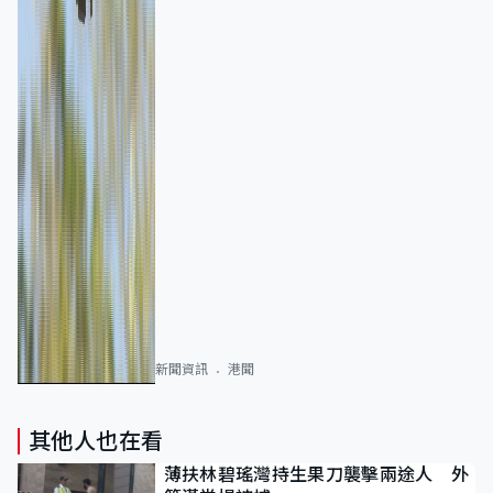
新聞資訊
港聞
其他人也在看
薄扶林碧瑤灣持生果刀襲擊兩途人 外