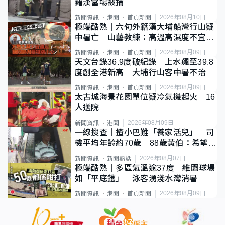
籍漢當場被捕
2026年08月10日
新聞資訊
港聞
首頁新聞
極端酷熱｜六旬外籍漢大埔船灣行山疑
中暑亡 山藝教練：高溫高濕度不宜遠
足
2026年08月09日
新聞資訊
港聞
首頁新聞
天文台錄36.9度破紀錄 上水飆至39.8
度創全港新高 大埔行山客中暑不治
2026年08月09日
新聞資訊
港聞
首頁新聞
太古城海景花園單位疑冷氣機起火 16
人送院
2026年08月09日
新聞資訊
港聞
一線搜查｜揸小巴難「養家活兒」 司
機平均年齡約70歲 88歲黃伯：希望一
直揸落去
2026年08月07日
新聞資訊
新聞熱話
極端酷熱｜多區氣溫逾37度 維園球場
如「平底鑊」 泳客湧淺水灣消暑
2026年08月09日
新聞資訊
港聞
首頁新聞