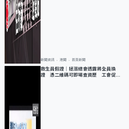
新聞資訊
港聞
首頁新聞
救生員假證｜拯溺總會透露將全員換
證 憑二維碼可即場查資歷 工會促加
強巡查