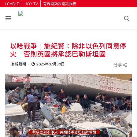
i-CABLE
HOY TV
有線寬頻及電訊服務
返回
以哈戰爭｜施紀賢：除非以色列同意停
按輸入鍵開始搜尋
火 否則英國將承認巴勒斯坦國
有線新聞
2025年07月30日
分享