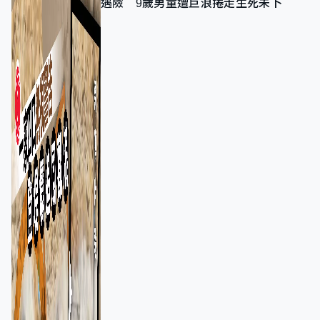
遇險 9歲男童遭巨浪捲走生死未卜