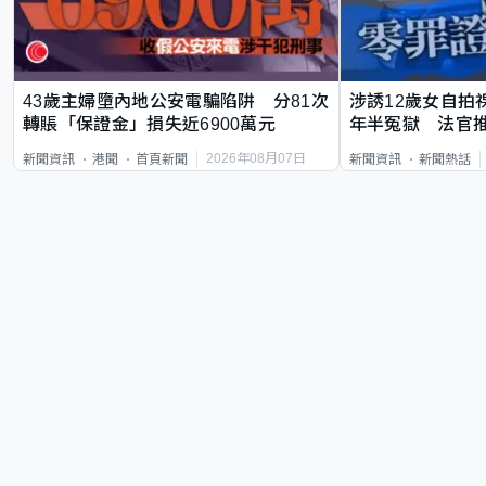
43歲主婦墮內地公安電騙陷阱 分81次
涉誘12歲女自拍
轉賬「保證金」損失近6900萬元
年半冤獄 法官
2026年08月07日
新聞資訊
港聞
首頁新聞
新聞資訊
新聞熱話