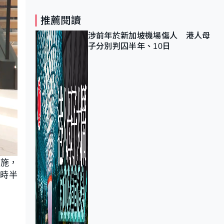
推薦閱讀
涉前年於新加坡機場傷人 港人母
子分別判囚半年、10日
措施，
一時半