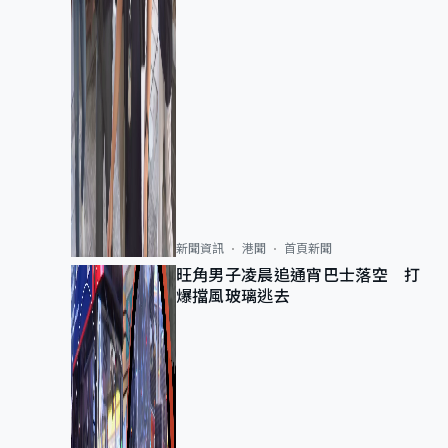
新聞資訊
港聞
首頁新聞
旺角男子凌晨追通宵巴士落空 打
爆擋風玻璃逃去