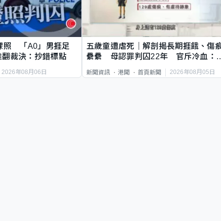
祼照 「A0」男捱足
五歲童遭虐死｜解剖揭長期捱餓、傷
推翻裁決：抄錯標點
纍纍 母認罪判囚22年 官斥冷血：
類案最惡劣
2026年08月06日
2026年08月05日
新聞資訊
港聞
首頁新聞