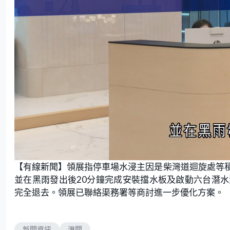
L
U
o
n
【有線新聞】領展指停車場水浸主因是柴灣道迴旋處等
a
m
d
u
e
t
並在黑雨發出後20分鐘完成安裝擋水板及啟動六台潛
d
e
:
完全退去。領展已聯絡渠務署等商討進一步優化方案。
8
1
.
8
2
%
新聞資訊
港聞