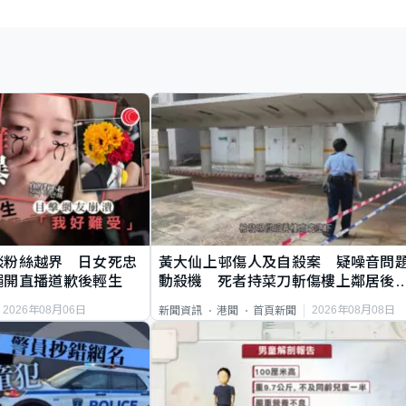
談粉絲越界 日女死忠
黃大仙上邨傷人及自殺案 疑噪音問
繩開直播道歉後輕生
動殺機 死者持菜刀斬傷樓上鄰居後
斃
2026年08月06日
2026年08月08日
新聞資訊
港聞
首頁新聞