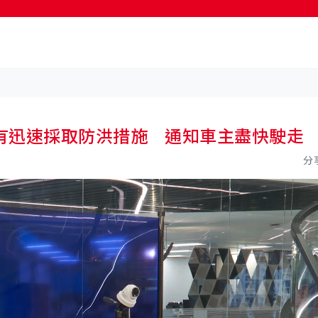
按輸入鍵開始搜尋
有迅速採取防洪措施 通知車主盡快駛走
分