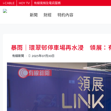
i-CABLE
HOY TV
有線寬頻及電訊服務
新聞
財經
特約內容
返回
暴雨｜環翠邨停車場再水浸 領展：
有線新聞
2025年07月30日