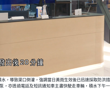
積水，導致渠口倒灌，強調當日黃雨生效後已迅速採取防洪
水泵，亦透過電話及短訊通知車主盡快駛走車輛，積水下午