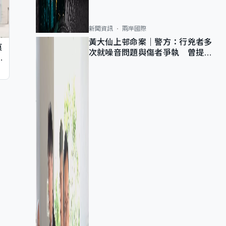
新聞資訊
兩岸國際
黃大仙上邨命案｜警方：行兇者多
痕
次就噪音問題與傷者爭執 曾提出
同
調單位已獲批