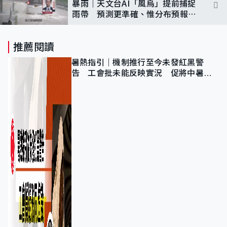
暴雨｜天文台AI「風烏」提前捕捉
雨帶 預測更準確、惟分布預報有
局限
推薦閱讀
暑熱指引｜機制推行至今未發紅黑警
告 工會批未能反映實況 促將中暑列
為職業病