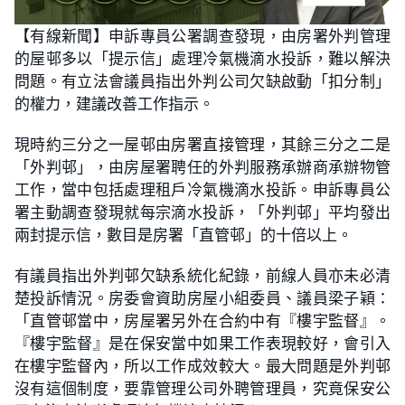
【有線新聞】申訴專員公署調查發現，由房署外判管理
的屋邨多以「提示信」處理冷氣機滴水投訴，難以解決
問題。有立法會議員指出外判公司欠缺啟動「扣分制」
的權力，建議改善工作指示。
現時約三分之一屋邨由房署直接管理，其餘三分之二是
「外判邨」，由房屋署聘任的外判服務承辦商承辦物管
工作，當中包括處理租戶冷氣機滴水投訴。申訴專員公
署主動調查發現就每宗滴水投訴，「外判邨」平均發出
兩封提示信，數目是房署「直管邨」的十倍以上。
有議員指出外判邨欠缺系統化紀錄，前線人員亦未必清
楚投訴情況。房委會資助房屋小組委員、議員梁子穎：
「直管邨當中，房屋署另外在合約中有『樓宇監督』。
『樓宇監督』是在保安當中如果工作表現較好，會引入
在樓宇監督內，所以工作成效較大。最大問題是外判邨
沒有這個制度，要靠管理公司外聘管理員，究竟保安公