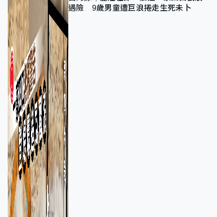
遇險 9歲男童遭巨浪捲走生死未卜