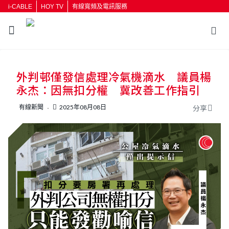
i-CABLE
HOY TV
有線寬頻及電訊服務
返回
外判邨僅發信處理冷氣機滴水 議員楊
按輸入鍵開始搜尋
永杰：因無扣分權 冀改善工作指引
有線新聞
2025年08月08日
分享