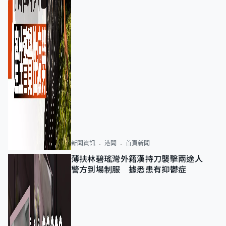
新聞資訊
港聞
首頁新聞
薄扶林碧瑤灣外籍漢持刀襲擊兩途人
警方到場制服 據悉患有抑鬱症