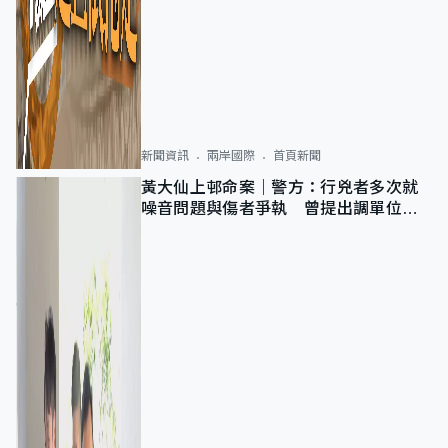
新聞資訊
兩岸國際
首頁新聞
黃大仙上邨命案｜警方：行兇者多次就
噪音問題與傷者爭執 曾提出調單位已
獲批