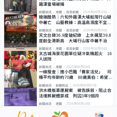
籍漢當場被捕
2026年08月10日
新聞資訊
港聞
首頁新聞
極端酷熱｜六旬外籍漢大埔船灣行山疑
中暑亡 山藝教練：高溫高濕度不宜遠
足
2026年08月09日
新聞資訊
港聞
首頁新聞
天文台錄36.9度破紀錄 上水飆至39.8
度創全港新高 大埔行山客中暑不治
2026年08月09日
新聞資訊
港聞
首頁新聞
太古城海景花園單位疑冷氣機起火 16
人送院
2026年08月09日
新聞資訊
港聞
一線搜查｜揸小巴難「養家活兒」 司
機平均年齡約70歲 88歲黃伯：希望一
直揸落去
2026年08月07日
新聞資訊
新聞熱話
洪水橋板車運屍案 被告誤殺、阻止合
法埋葬屍體罪成 判囚3年9個月
2026年08月10日
新聞資訊
港聞