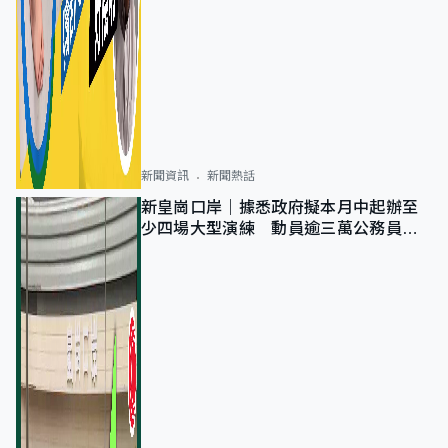
新聞資訊
新聞熱話
新皇崗口岸｜據悉政府擬本月中起辦至
少四場大型演練 動員逾三萬公務員人
次測試