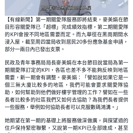
L
U
o
n
【有線新聞】第一期關愛隊服務即將結束，麥美娟在節
a
m
d
u
目形容關愛隊已「超標」完成績效指標，第二期關愛隊
e
t
d
e
:
的KPI會按不同地區需要而定。而九華徑在黑雨期間水
2
2
浸入屋，截至周四當局收到居民20多份應急基金申請，
.
5
部分一兩日內已發出支票。
0
%
民政及青年事務局局長麥美娟在本台節目說當局為第一
期關愛隊訂定的KPI，各區也差不多不能夠反映到地區
需要，新一期會有調整。麥美娟：「譬如說如果它是一
個三無大廈比較多的地區，我們可能會要求關愛隊協
助，如何幫助到他們做好樓宇管理的工作？譬如在一些
長者比較多的社區我們又如何去協助？為我們長者提供
一些服務，舉例如何協助長者可以克服數碼鴻溝。」
她期望在第一期的基礎上將服務做深做廣，與探望過的
住戶保持緊密聯繫，又說第一期KPI已全部達成，甚至