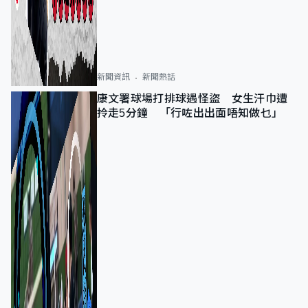
新聞資訊
新聞熱話
康文署球場打排球遇怪盜 女生汗巾遭
拎走5分鐘 「行咗出出面唔知做乜」