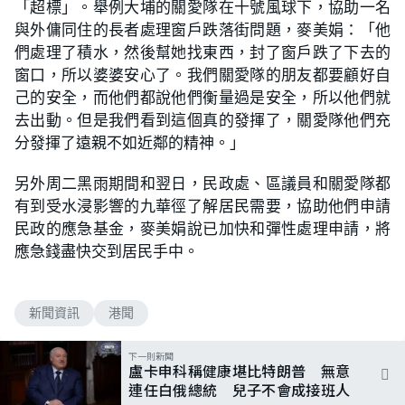
「超標」。舉例大埔的關愛隊在十號風球下，協助一名
與外傭同住的長者處理窗戶跌落街問題，麥美娟：「他
們處理了積水，然後幫她找東西，封了窗戶跌了下去的
窗口，所以婆婆安心了。我們關愛隊的朋友都要顧好自
己的安全，而他們都說他們衡量過是安全，所以他們就
去出動。但是我們看到這個真的發揮了，關愛隊他們充
分發揮了遠親不如近鄰的精神。」
另外周二黑雨期間和翌日，民政處、區議員和關愛隊都
有到受水浸影響的九華徑了解居民需要，協助他們申請
民政的應急基金，麥美娟說已加快和彈性處理申請，將
應急錢盡快交到居民手中。
新聞資訊
港聞
下一則新聞
盧卡申科稱健康堪比特朗普 無意
連任白俄總統 兒子不會成接班人