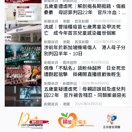
2026年08月05日
新聞資訊
新聞熱話
五歲童遭虐死｜解剖揭長期捱餓、傷痕
纍纍 母認罪判囚22年 官斥冷血：同
類案最惡劣
2026年08月05日
新聞資訊
港聞
首頁新聞
流感｜曾接種疫苗七歲男童染甲流死
亡 成今年首宗兒童感染離世個案
2026年08月04日
新聞資訊
港聞
首頁新聞
涉前年於新加坡機場傷人 港人母子分
別判囚半年、10日
2026年08月05日
新聞資訊
兩岸國際
偶像「不點名」談粉絲越界 日女死忠
遭群起狙擊 掛繩開直播道歉後輕生
2026年08月06日
新聞資訊
新聞熱話
五歲童疑遭虐死｜母親認誤殺及虐兒判
囚22年 官斥被告殘忍、同類案最惡劣
2026年08月05日
新聞資訊
港聞