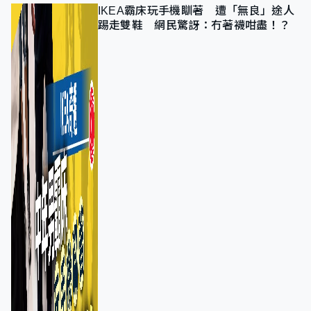
IKEA霸床玩手機瞓著 遭「無良」途人
踢走雙鞋 網民驚訝：冇著襪咁盡！？