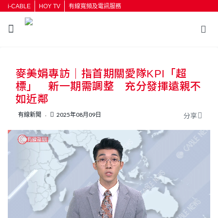
i-CABLE
HOY TV
有線寬頻及電訊服務
返回
麥美娟專訪｜指首期關愛隊KPI「超
按輸入鍵開始搜尋
標」 新一期需調整 充分發揮遠親不
如近鄰
有線新聞
2025年08月09日
分享