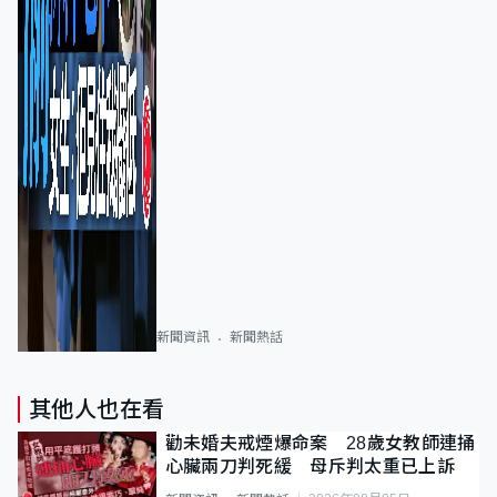
新聞資訊
新聞熱話
其他人也在看
勸未婚夫戒煙爆命案 28歲女教師連捅
心臟兩刀判死緩 母斥判太重已上訴