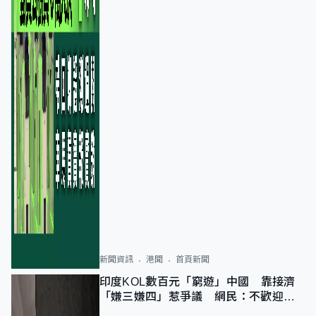
新聞資訊
港聞
首頁新聞
印度KOL數百元「窮遊」中國 靠接濟
「嫌三嫌四」惹爭議 網民：不歡迎劣
質旅客