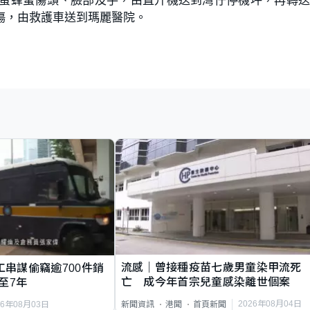
傷，由救護車送到瑪麗醫院。
流感｜曾接種疫苗七歲男童染甲流死
工串謀偷竊逾700件銷
亡 成今年首宗兒童感染離世個案
至7年
2026年08月04日
新聞資訊
港聞
首頁新聞
26年08月03日