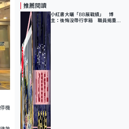
推薦閱讀
小紅書大曬「BB展戰績」 博
主：後悔沒帶行李箱 職員揭重複
入會「阻止唔到」
仔停機
送律敦