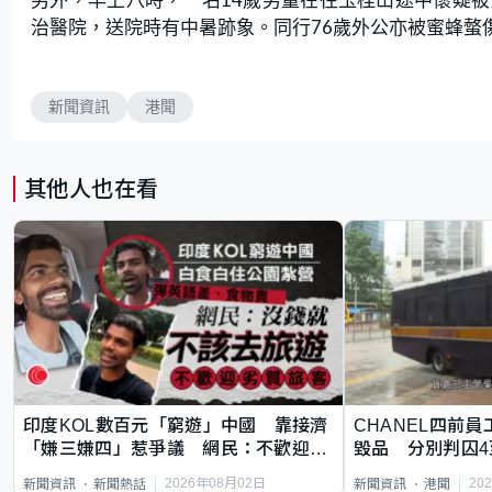
治醫院，送院時有中暑跡象。同行76歲外公亦被蜜蜂螫
新聞資訊
港聞
其他人也在看
印度KOL數百元「窮遊」中國 靠接濟
CHANEL四前員
「嫌三嫌四」惹爭議 網民：不歡迎劣
毀品 分別判囚4
質旅客
2026年08月02日
20
新聞資訊
新聞熱話
新聞資訊
港聞