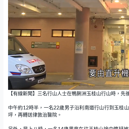
L
U
o
n
【有線新聞】三名行山人士在鴨脷洲玉桂山行山時，先
a
m
d
u
e
t
d
e
:
中午約12時半，一名22歲男子沿利南道行山行到玉桂
6
4
.
坪，再轉送律敦治醫院。
2
9
%
另外，早上八時，一名14歲男童在往玉桂山途中懷疑