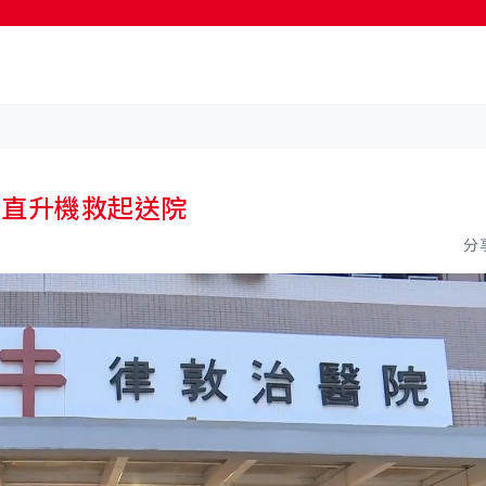
按輸入鍵開始搜尋
人直升機救起送院
分