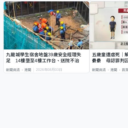
九龍城學生宿舍地盤39歲安全經理失
五歲童遭虐死｜
足 14樓墮至4樓工作台、送院不治
纍纍 母認罪判囚
類案最惡劣
2026年08月03日
新聞資訊
港聞
新聞資訊
港聞
首