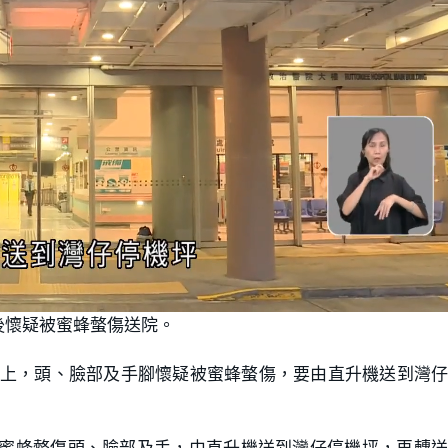
後懷疑被蜜蜂螫傷送院。
山上，頭、臉部及手腳懷疑被蜜蜂螫傷，要由直升機送到灣
被蜜蜂螫傷頭、臉部及手，由直升機送到灣仔停機坪，再轉