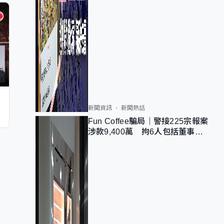
新聞資訊
新聞熱話
Fun Coffee騙局｜警接225宗報案
涉款9,400萬 拘6人包括董事股
東 最高金額一宗涉近千萬