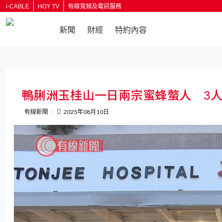
i-CABLE
HOY TV
有線寬頻及電訊服務
新聞
財經
特約內容
返回
鴨脷洲玉桂山一日兩宗蜜蜂螫人 3
有線新聞
2025年08月10日