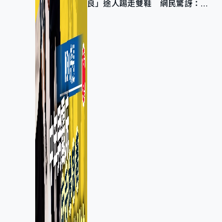
良」途人踢走雙鞋 網民驚訝：冇
著襪咁盡！？