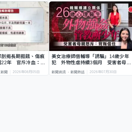
解剖揭長期捱餓、傷痕
美女治療師借輔導「誘騙」14歲少年
22年 官斥冷血：同
犯 外物性虐持續3個月 受害者母：
要保護其他人
2026年08月05日
2026年07月30日
頁新聞
新聞資訊
新聞熱話