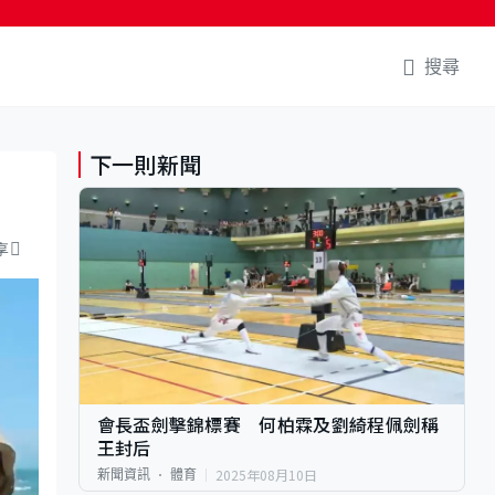
搜尋
下一則新聞
享
會長盃劍擊錦標賽 何柏霖及劉綺程佩劍稱
王封后
2025年08月10日
新聞資訊
體育