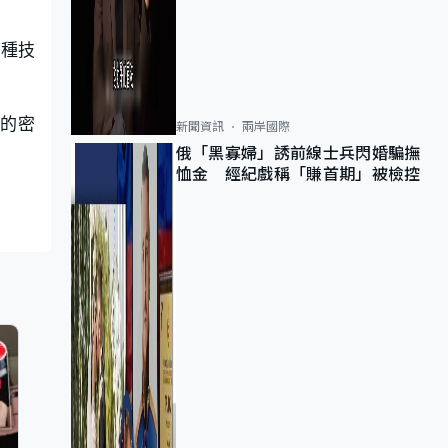
各種技
組的密
新聞資訊
兩岸國際
俄「黑寡婦」誘前線士兵閃婚騙撫
恤金 經紀戲稱「賺首期」被檢控