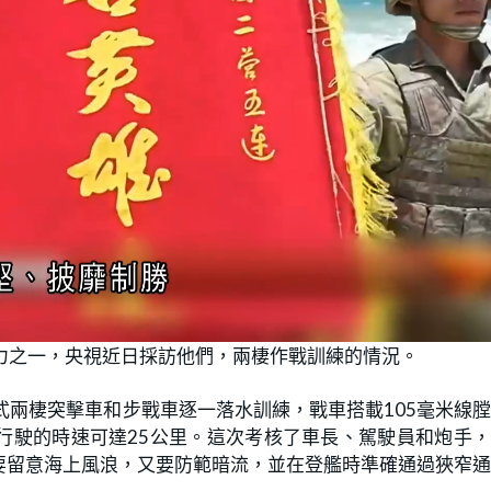
力之一，央視近日採訪他們，兩棲作戰訓練的情況。
式兩棲突擊車和步戰車逐一落水訓練，戰車搭載105毫米線
行駛的時速可達25公里。這次考核了車長、駕駛員和炮手
要留意海上風浪，又要防範暗流，並在登艦時準確通過狹窄