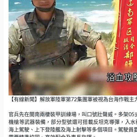
L
U
o
n
【有線新聞】解放軍陸軍第72集團軍被視為台海作戰主
a
m
d
u
e
t
d
e
:
官兵先在閩南兩棲裝甲訓練場，叫口號壯聲威。多架05
2
5
.
機槍等武器裝備，部分型號還可搭載反坦克導彈，入水
4
7
海上駕駛、上下登陸艦及海上射擊等多個項目。駕駛員
%