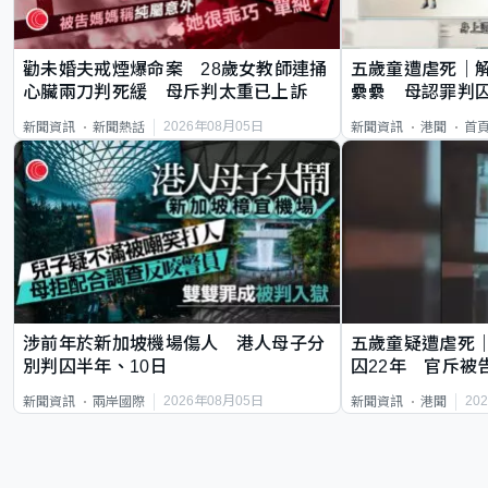
勸未婚夫戒煙爆命案 28歲女教師連捅
五歲童遭虐死｜
心臟兩刀判死緩 母斥判太重已上訴
纍纍 母認罪判囚
類案最惡劣
2026年08月05日
新聞資訊
新聞熱話
新聞資訊
港聞
首
涉前年於新加坡機場傷人 港人母子分
五歲童疑遭虐死
別判囚半年、10日
囚22年 官斥被
2026年08月05日
20
新聞資訊
兩岸國際
新聞資訊
港聞