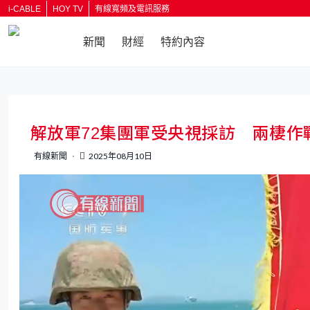
i-CABLE
HOY TV
有線寬頻及電訊服務
新聞
財經
特約內容
返回
解放軍72集團軍受央視採訪 兩棲作
有線新聞
2025年08月10日