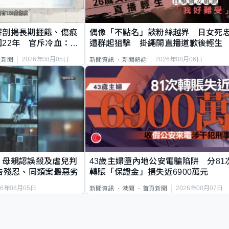
解剖揭長期捱餓、傷痕
偶像「不點名」談粉絲越界 日女死
22年 官斥冷血：同
遭群起狙擊 掛繩開直播道歉後輕生
2026年08月05日
2026年08月06日
頁新聞
新聞資訊
新聞熱話
｜母親認誤殺及虐兒判
43歲主婦墮內地公安電騙陷阱 分81
告殘忍、同類案最惡劣
轉賬「保證金」損失近6900萬元
26年08月05日
2026年08月07日
新聞資訊
港聞
首頁新聞