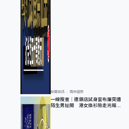
新聞資訊
兩岸國際
一線搜查｜連鎖店試身室布簾突遭
陌生男扯開 港女換衫險走光報
警 全港分店急換實體門