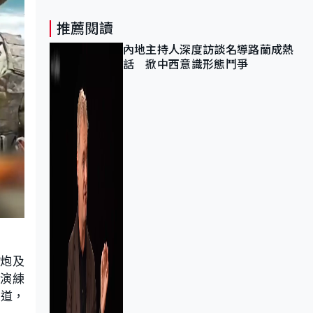
推薦閱讀
內地主持人深度訪談名導路蘭成熱
話 掀中西意識形態鬥爭
膛炮及
，演練
通道，