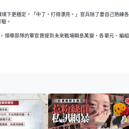
環境下更穩定。「中了，打得漂亮。」官兵除了要自己熟練
考驗。
度，領導部隊的軍官曾提到未來戰場瞬息萬變，各單元、編