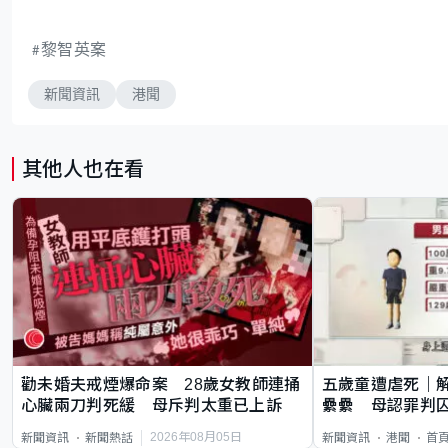
黎智英案
新聞資訊
港聞
其他人也在看
勸未婚夫戒煙爆命案 28歲女教師連捅
五歲童遭虐死｜
心臟兩刀判死緩 母斥判太重已上訴
纍纍 母認罪判囚
類案最惡劣
2026年08月05日
新聞資訊
新聞熱話
新聞資訊
港聞
首