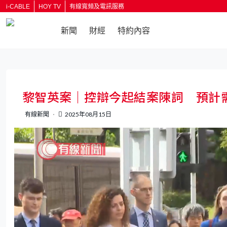
i-CABLE
HOY TV
有線寬頻及電訊服務
新聞
財經
特約內容
返回
黎智英案｜控辯今起結案陳詞 預計
有線新聞
2025年08月15日