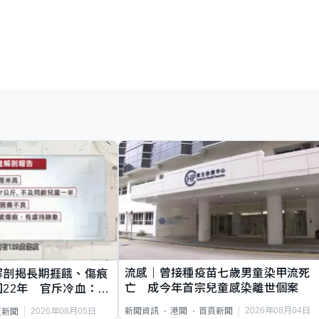
流感｜曾接種疫苗七歲男童染甲流死
解剖揭長期捱餓、傷痕
亡 成今年首宗兒童感染離世個案
22年 官斥冷血：同
2026年08月04日
新聞資訊
港聞
首頁新聞
2026年08月05日
頁新聞