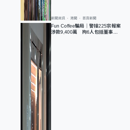
新聞資訊
港聞
首頁新聞
Fun Coffee騙局｜警接225宗報案
涉款9,400萬 拘6人包括董事股
東 最高金額一宗涉近千萬