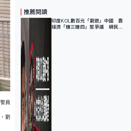
推薦閱讀
印度KOL數百元「窮遊」中國 靠
接濟「嫌三嫌四」惹爭議 網民：
不歡迎劣質旅客
批警員
軒、劉