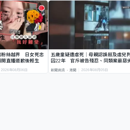
談粉絲越界 日女死忠
五歲童疑遭虐死｜母親認誤殺及虐兒
繩開直播道歉後輕生
囚22年 官斥被告殘忍、同類案最惡
2026年08月06日
2026年08月05日
新聞資訊
港聞