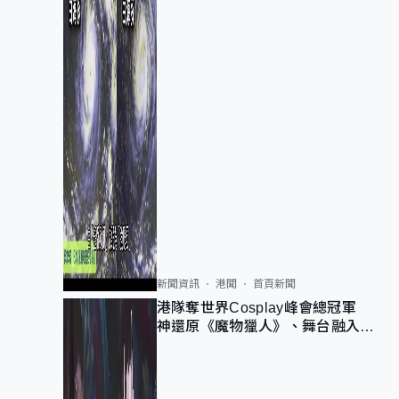
新聞資訊
港聞
首頁新聞
港隊奪世界Cosplay峰會總冠軍
神還原《魔物獵人》、舞台融入獅
子山 參賽者：讓大家認識香港