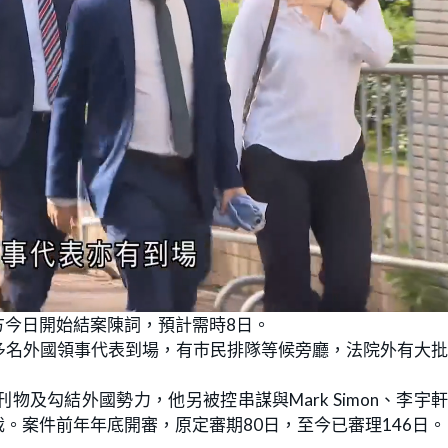
方今日開始結案陳詞，預計需時8日。
多名外國領事代表到場，有巿民排隊等候旁廳，法院外有大
及勾結外國勢力，他另被控串謀與Mark Simon、李宇
。案件前年年底開審，原定審期80日，至今已審理146日。