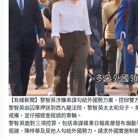
L
U
o
n
【有線新聞】黎智英涉嫌串謀勾結外國勢力案，控辯雙
a
m
d
u
e
t
黎智英由囚車押送到西九龍法院，黎智英太太和兒子、
d
e
:
戒備，並仔細搜查經過的車輛。
5
2
.
黎智英面對三項控罪，包括串謀蘋果日報高層發布煽動刊物
9
4
祖廸、陳梓華及其他人勾結外國勢力，請求外國實施制裁
%