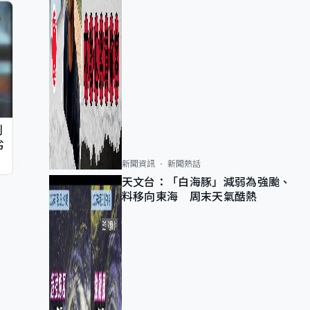
判
劣
新聞資訊
新聞熱話
天文台：「白海豚」減弱為強颱、
料移向東海 周末天氣酷熱