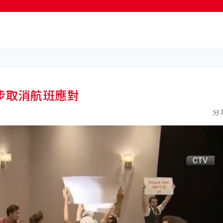
按輸入鍵開始搜尋
步取消航班應對
分