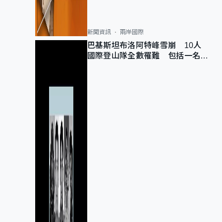
新聞資訊
兩岸國際
巴基斯坦布洛阿特峰雪崩 10人
國際登山隊全數罹難 包括一名中
國公民