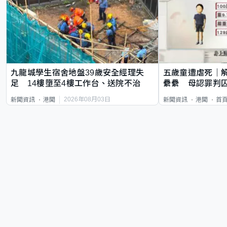
九龍城學生宿舍地盤39歲安全經理失
五歲童遭虐死｜
足 14樓墮至4樓工作台、送院不治
纍纍 母認罪判囚
類案最惡劣
2026年08月03日
新聞資訊
港聞
新聞資訊
港聞
首