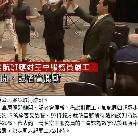
空公司逐步取消航班。
，高層隨即離開、記者會腰斬。為應對罷工，加航周四起逐
約13萬旅客受影響。勞資雙方就改善薪酬待遇的談判持續
薪25%，代表約一萬名空中服務員的工會認為數字低於通脹
酬，決定周六起罷工72小時。