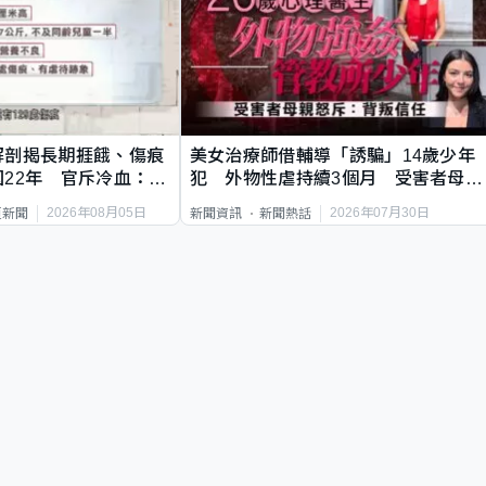
解剖揭長期捱餓、傷痕
美女治療師借輔導「誘騙」14歲少年
22年 官斥冷血：同
犯 外物性虐持續3個月 受害者母：
要保護其他人
2026年08月05日
2026年07月30日
頁新聞
新聞資訊
新聞熱話