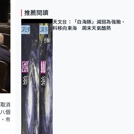
推薦閱讀
天文台：「白海豚」減弱為強颱、
料移向東海 周末天氣酷熱
步取消
八個
率、市