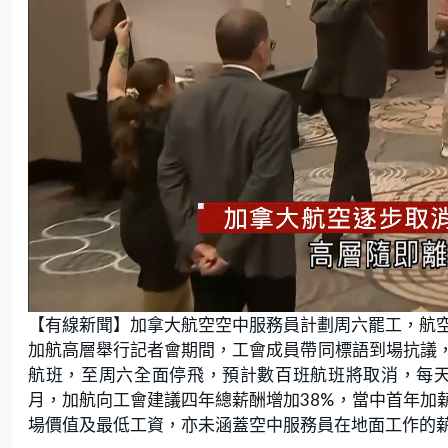
L
U
o
n
【有線新聞】加拿大航空空中服務員計劃周六罷工，航
a
m
d
u
e
t
加航高層舉行記者會期間，工會成員帶同標語到場抗議
d
e
:
航班，至周六全面停飛，預計數百班航班將取消，每天
4
2
.
月，加航向工會建議四年總薪酬增加38%，當中首年加
8
6
場價值及最低工資，亦未涵蓋空中服務員在地面工作的薪
%