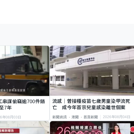
流感｜曾接種疫苗七歲男童染甲流死
工串謀偷竊逾700件銷
亡 成今年首宗兒童感染離世個案
至7年
2026年08月04日
新聞資訊
港聞
首頁新聞
26年08月03日