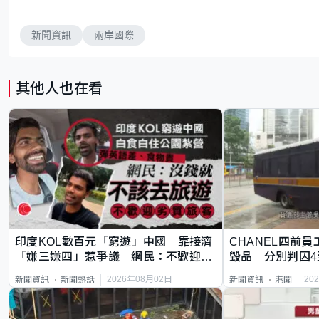
新聞資訊
兩岸國際
其他人也在看
印度KOL數百元「窮遊」中國 靠接濟
CHANEL四前員
「嫌三嫌四」惹爭議 網民：不歡迎劣
毀品 分別判囚4
質旅客
2026年08月02日
20
新聞資訊
新聞熱話
新聞資訊
港聞