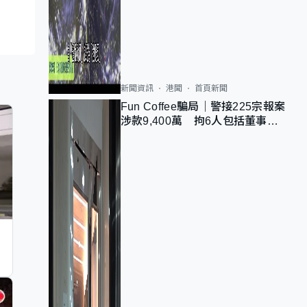
新聞資訊
港聞
首頁新聞
Fun Coffee騙局｜警接225宗報案
涉款9,400萬 拘6人包括董事股
東 最高金額一宗涉近千萬