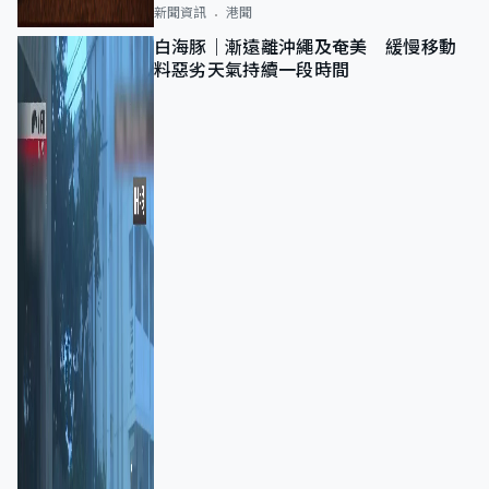
新聞資訊
港聞
白海豚｜漸遠離沖繩及奄美 緩慢移動
料惡劣天氣持續一段時間