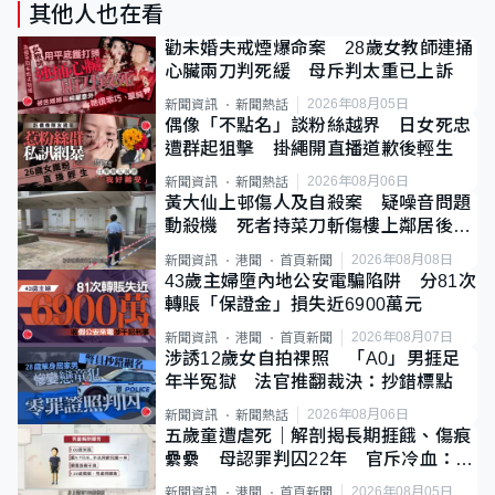
其他人也在看
勸未婚夫戒煙爆命案 28歲女教師連捅
心臟兩刀判死緩 母斥判太重已上訴
2026年08月05日
新聞資訊
新聞熱話
偶像「不點名」談粉絲越界 日女死忠
遭群起狙擊 掛繩開直播道歉後輕生
2026年08月06日
新聞資訊
新聞熱話
黃大仙上邨傷人及自殺案 疑噪音問題
動殺機 死者持菜刀斬傷樓上鄰居後墮
斃
2026年08月08日
新聞資訊
港聞
首頁新聞
43歲主婦墮內地公安電騙陷阱 分81次
轉賬「保證金」損失近6900萬元
2026年08月07日
新聞資訊
港聞
首頁新聞
涉誘12歲女自拍祼照 「A0」男捱足
年半冤獄 法官推翻裁決：抄錯標點
2026年08月06日
新聞資訊
新聞熱話
五歲童遭虐死｜解剖揭長期捱餓、傷痕
纍纍 母認罪判囚22年 官斥冷血：同
類案最惡劣
2026年08月05日
新聞資訊
港聞
首頁新聞