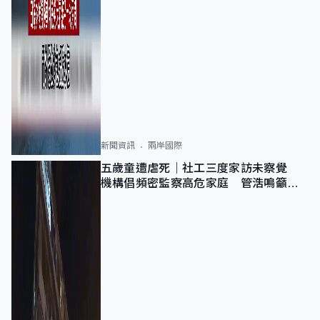
新聞資訊
兩岸國際
五歲童遭虐死｜社工三度家訪未察覺
機構倡頻密監察高危家庭 管浩鳴籲加
強跨部門協作