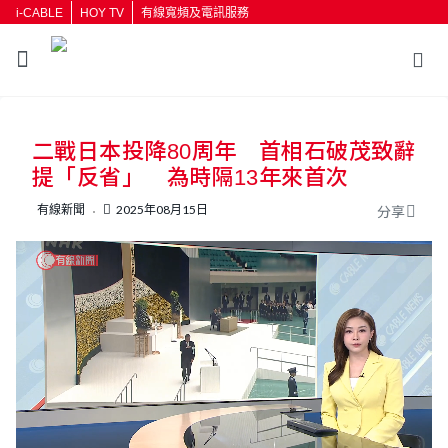
i-CABLE
HOY TV
有線寬頻及電訊服務
返回
二戰日本投降80周年 首相石破茂致辭
按輸入鍵開始搜尋
提「反省」 為時隔13年來首次
有線新聞
2025年08月15日
分享