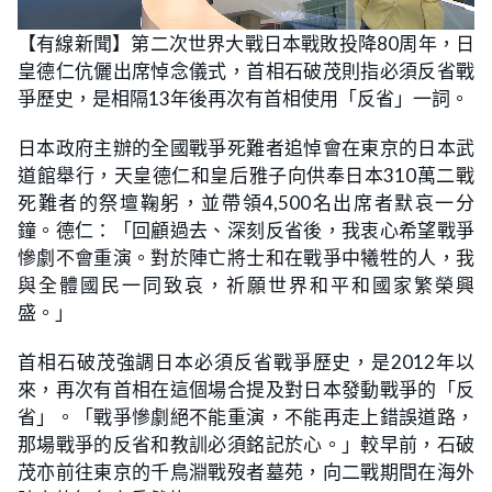
L
U
o
n
【有線新聞】第二次世界大戰日本戰敗投降80周年，日
a
m
d
u
皇德仁伉儷出席悼念儀式，首相石破茂則指必須反省戰
e
t
d
e
:
爭歷史，是相隔13年後再次有首相使用「反省」一詞。
2
3
.
日本政府主辦的全國戰爭死難者追悼會在東京的日本武
2
8
道館舉行，天皇德仁和皇后雅子向供奉日本310萬二戰
%
死難者的祭壇鞠躬，並帶領4,500名出席者默哀一分
鐘。德仁：「回顧過去、深刻反省後，我衷心希望戰爭
慘劇不會重演。對於陣亡將士和在戰爭中犧牲的人，我
與全體國民一同致哀，祈願世界和平和國家繁榮興
盛。」
首相石破茂強調日本必須反省戰爭歷史，是2012年以
來，再次有首相在這個場合提及對日本發動戰爭的「反
省」。「戰爭慘劇絕不能重演，不能再走上錯誤道路，
那場戰爭的反省和教訓必須銘記於心。」較早前，石破
茂亦前往東京的千鳥淵戰歿者墓苑，向二戰期間在海外