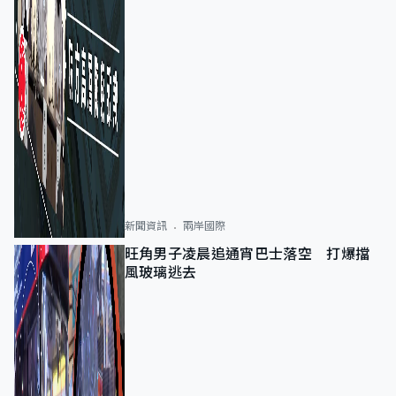
新聞資訊
兩岸國際
旺角男子凌晨追通宵巴士落空 打爆擋
風玻璃逃去