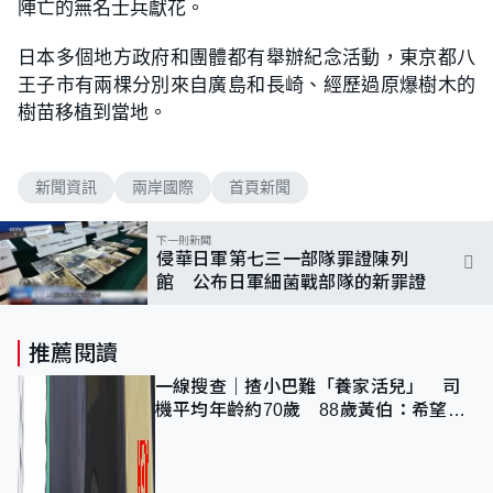
陣亡的無名士兵獻花。
日本多個地方政府和團體都有舉辦紀念活動，東京都八
王子市有兩棵分別來自廣島和長崎、經歷過原爆樹木的
樹苗移植到當地。
新聞資訊
兩岸國際
首頁新聞
下一則新聞
侵華日軍第七三一部隊罪證陳列
館 公布日軍細菌戰部隊的新罪證
推薦閱讀
一線搜查｜揸小巴難「養家活兒」 司
機平均年齡約70歲 88歲黃伯：希望一
直揸落去