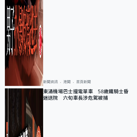
新聞資訊
港聞
首頁新聞
東涌機場巴士撞電單車 58歲鐵騎士昏
迷送院 六旬車長涉危駕被捕